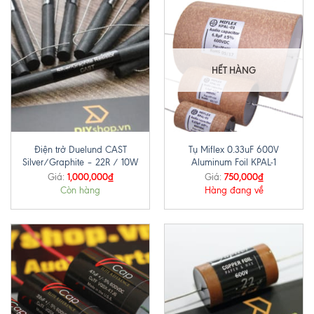
HẾT HÀNG
Điện trở Duelund CAST
Tụ Miflex 0.33uF 600V
Silver/Graphite – 22R / 10W
Aluminum Foil KPAL-1
1,000,000
₫
750,000
₫
Giá:
Giá:
Còn hàng
Hàng đang về