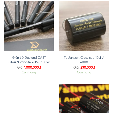
Điện trở Duelund CAST
Tụ Jantzen Cross cap 15uf /
Silver/Graphite – 15R / 10W
400V
1,000,000
₫
230,000
₫
Giá:
Giá:
Còn hàng
Còn hàng