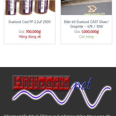
Điện trở Duelund CAST Silver/
Duelund Cast PP 2.2uF 250V
Graphite – 47R / 10W
700,000
₫
1,000,000
₫
Giá:
Giá:
Hàng đang về
Còn hàng