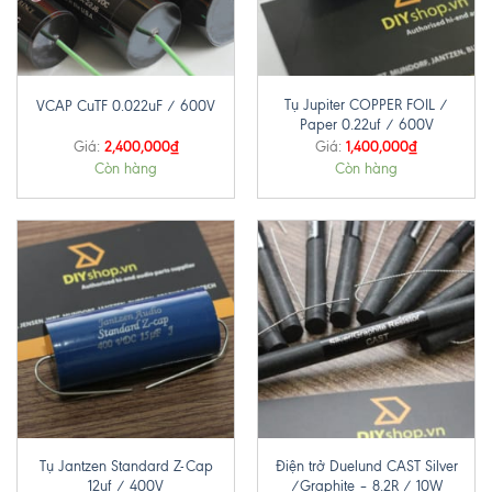
Tụ Jupiter COPPER FOIL /
VCAP CuTF 0.022uF / 600V
Paper 0.22uf / 600V
2,400,000
₫
1,400,000
₫
Giá:
Giá:
Còn hàng
Còn hàng
Tụ Jantzen Standard Z-Cap
Điện trở Duelund CAST Silver
12uf / 400V
/Graphite – 8.2R / 10W