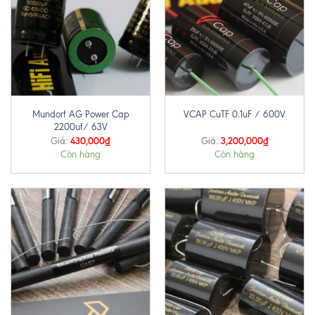
Mundorf AG Power Cap
VCAP CuTF 0.1uF / 600V
2200uf/ 63V
430,000
₫
3,200,000
₫
Giá:
Giá:
Còn hàng
Còn hàng