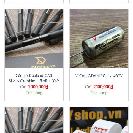
Điện trở Duelund CAST
V-Cap ODAM 1.0uf / 400V
Silver/Graphite – 5.6R / 10W
1,000,000
₫
2,100,000
₫
Giá:
Giá:
Còn hàng
Còn hàng