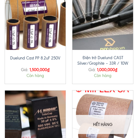
Điện trở Duelund CAST
Duelund Cast PP 8.2uF 250V
Silver/Graphite – 33R / 10W
1,500,000
₫
1,000,000
₫
Giá:
Giá:
Còn hàng
Còn hàng
HẾT HÀNG