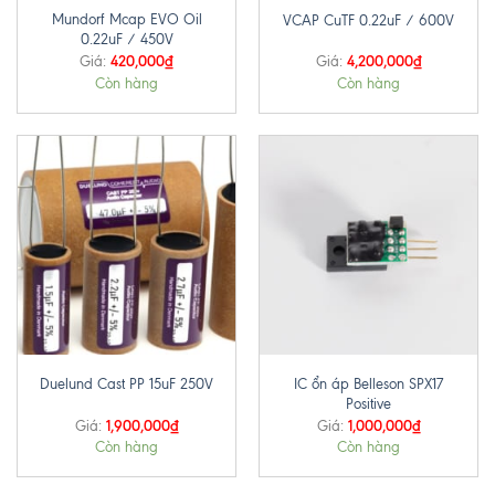
Mundorf Mcap EVO Oil
VCAP CuTF 0.22uF / 600V
0.22uF / 450V
420,000
₫
4,200,000
₫
Giá:
Giá:
Còn hàng
Còn hàng
IC ổn áp Belleson SPX17
Duelund Cast PP 15uF 250V
Positive
1,900,000
₫
1,000,000
₫
Giá:
Giá:
Còn hàng
Còn hàng