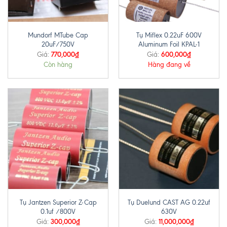
Mundorf MTube Cap
Tụ Miflex 0.22uF 600V
20uF/750V
Aluminum Foil KPAL-1
770,000
₫
600,000
₫
Giá:
Giá:
Còn hàng
Hàng đang về
Tụ Jantzen Superior Z-Cap
Tụ Duelund CAST AG 0.22uf
0.1uf /800V
630V
300,000
₫
11,000,000
₫
Giá:
Giá: