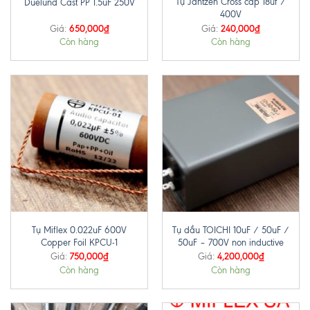
Tụ Jantzen Cross cap 18uf /
Duelund Cast PP 1.5uF 250V
400V
650,000
₫
240,000
₫
Giá:
Giá:
Còn hàng
Còn hàng
Tụ Miflex 0.022uF 600V
Tụ dầu TOICHI 10uF / 50uF /
Copper Foil KPCU-1
50uF – 700V non inductive
750,000
₫
4,200,000
₫
Giá:
Giá:
Còn hàng
Còn hàng