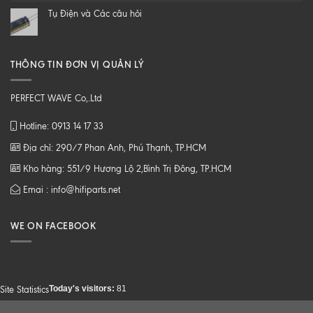
tới
Tụ Điện và Các câu hỏi
Z
THÔNG TIN ĐƠN VỊ QUẢN LÝ
PERFECT WAVE Co,.Ltd
Hotline: 0913 14 17 33
Địa chỉ: 290/7 Phan Anh, Phú Thạnh, TP.HCM
Kho hàng: 551/9 Hương Lộ 2,Bình Trị Đông, TP.HCM
Emai : info@hifiparts.net
WE ON FACEBOOK
Today's visitors:
81
Site Statistics