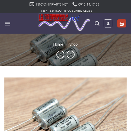
Skip
INFO@HIFIPARTS.NET
0913 14.17.33
to
Mon - Sat 8.00 - 18.00 Sunday CLOSE
content
Home
»
Shop