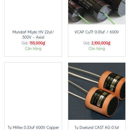
Mundorf MLytic HV 22uf/
VCAP CuTF 0.01uF / 600V
500V – Axial
155,000
₫
2,100,000
₫
Giá:
Giá:
Còn hàng
Còn hàng
Tụ Miflex 0.33uF 600V Copper
Tụ Duelund CAST AG 0.1uf