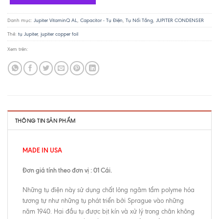
Danh mục:
Jupiter VitaminQ AL
,
Capacitor - Tụ Điện
,
Tụ Nối Tầng
,
JUPITER CONDENSER
Thẻ:
tụ Jupiter
,
jupiter copper foil
Xem trên:
THÔNG TIN SẢN PHẨM
MADE IN USA
Đơn giá tính theo đơn vị : 01 Cái.
Những tụ điện này sử dụng chất lỏng ngâm tẩm polyme hóa
tương tự như những tụ phát triển bởi Sprague vào những
năm 1940. Hai đầu tụ được bịt kín và xử lý trong chân không