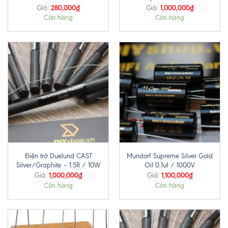
280,000
₫
1,000,000
₫
Giá:
Giá:
Còn hàng
Còn hàng
Điện trở Duelund CAST
Mundorf Supreme Silver Gold
Silver/Graphite – 1.5R / 10W
Oil 0.1uf / 1000V
1,000,000
₫
1,100,000
₫
Giá:
Giá:
Còn hàng
Còn hàng