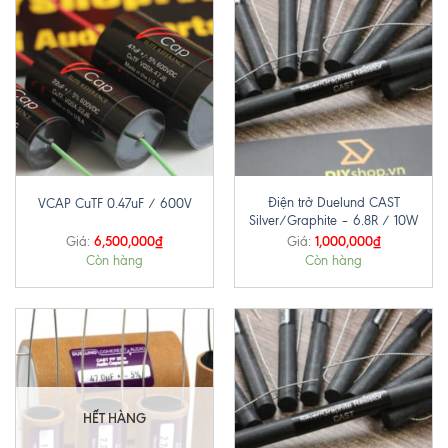
Điện trở Duelund CAST
VCAP CuTF 0.47uF / 600V
Silver/Graphite – 6.8R / 10W
6,500,000
₫
1,000,000
₫
Giá:
Giá:
Còn hàng
Còn hàng
HẾT HÀNG