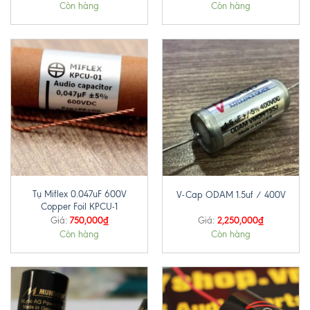
Còn hàng
Còn hàng
Tụ Miflex 0.047uF 600V
V-Cap ODAM 1.5uf / 400V
Copper Foil KPCU-1
750,000
₫
2,250,000
₫
Giá:
Giá:
Còn hàng
Còn hàng