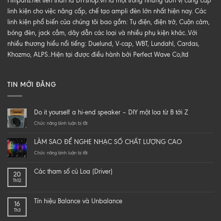
Hifiparts.net tiền thân là DIYshop.vn là một trong những đơn vị cung cấp
linh kiện cho việc nâng cấp, chế tạo ampli đèn lớn nhất hiện nay. Các
linh kiện phổ biến của chúng tôi bao gồm: Tụ điện, điện trở, Cuộn cảm,
bóng đèn, jack cắm, dây dẫn các loại và nhiều phụ kiện khác..Với
nhiều thương hiểu nổi tiếng: Duelund, V-cap, WBT, Lundahl, Cardas,
Khozmo, ALPS..Hiện tại được điều hành bởi Perfect Wave Co,ltd
TIN MỚI ĐĂNG
Do it yourself a hi-end speaker – DIY một loa từ B tới Z
ở
Chức năng bình luận bị tắt
Do
it
LÀM SAO ĐỂ NGHE NHẠC SỐ CHẤT LƯỢNG CAO
yourself
a
ở
Chức năng bình luận bị tắt
hi-
LÀM
end
SAO
Các tham số củ Loa (Driver)
20
speaker
ĐỂ
Th12
–
NGHE
DIY
NHẠC
một
SỐ
Tín hiệu Balance và Unbalance
16
loa
CHẤT
Th3
từ
LƯỢNG
B
CAO