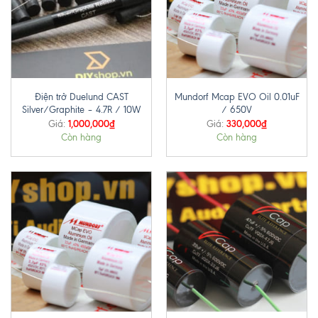
Điện trở Duelund CAST
Mundorf Mcap EVO Oil 0.01uF
Silver/Graphite – 4.7R / 10W
/ 650V
1,000,000
₫
330,000
₫
Giá:
Giá:
Còn hàng
Còn hàng