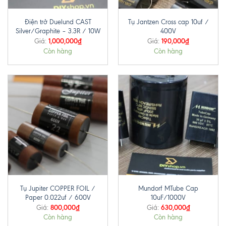
Điện trở Duelund CAST
Tụ Jantzen Cross cap 10uf /
Silver/Graphite – 3.3R / 10W
400V
1,000,000
₫
190,000
₫
Giá:
Giá:
Còn hàng
Còn hàng
Tụ Jupiter COPPER FOIL /
Mundorf MTube Cap
Paper 0.022uf / 600V
10uF/1000V
800,000
₫
630,000
₫
Giá:
Giá:
Còn hàng
Còn hàng