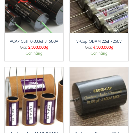
VCAP CuTF 0.033uF / 600V
V-Cap ODAM 22uf /250V
2,500,000
₫
4,500,000
₫
Giá:
Giá:
Còn hàng
Còn hàng