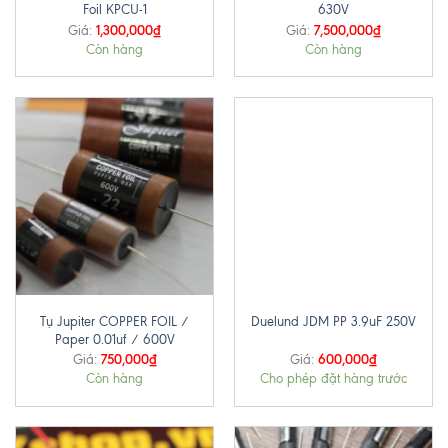
Foil KPCU-1
630V
1,300,000
₫
7,500,000
₫
Giá:
Giá:
Còn hàng
Còn hàng
Tụ Jupiter COPPER FOIL /
Duelund JDM PP 3.9uF 250V
Paper 0.01uf / 600V
750,000
₫
600,000
₫
Giá:
Giá:
Còn hàng
Cho phép đặt hàng trước