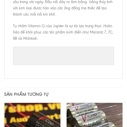
sâu trong vài ngày. Đầu nối dây ra làm bằng bằng thủy tinh
với kim loại được hàn vào các ống đồng mạ thiếc để tạo
thành các mối nối kín khít.
Tụ nhôm Vitamin-Q của Jupiter là sự tái tạo trung thực .Hoàn
hảo để khôi phục các tác phẩm kinh điển như Marantz 7, 7C,
8B và McIntosh.
SẢN PHẨM TƯƠNG TỰ