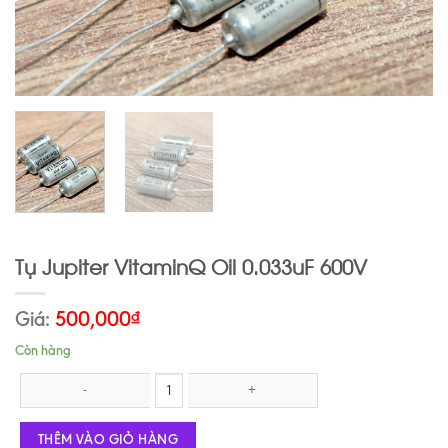
Tụ Jupiter VitaminQ Oil 0.033uF 600V
Giá:
500,000
₫
Còn hàng
Tụ Jupiter VitaminQ Oil 0.033uF 600V số lượng
THÊM VÀO GIỎ HÀNG