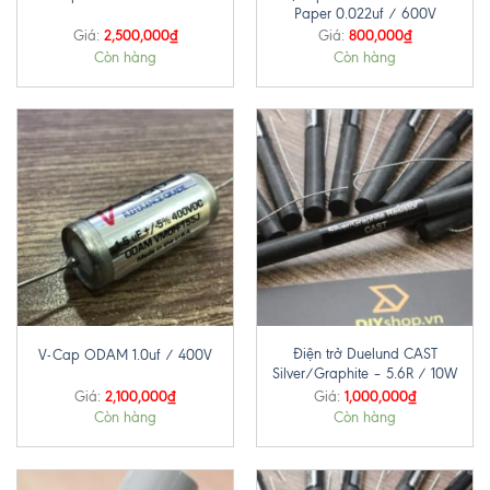
Paper 0.022uf / 600V
2,500,000
₫
800,000
₫
Giá:
Giá:
Còn hàng
Còn hàng
Điện trở Duelund CAST
V-Cap ODAM 1.0uf / 400V
Silver/Graphite – 5.6R / 10W
2,100,000
₫
1,000,000
₫
Giá:
Giá:
Còn hàng
Còn hàng