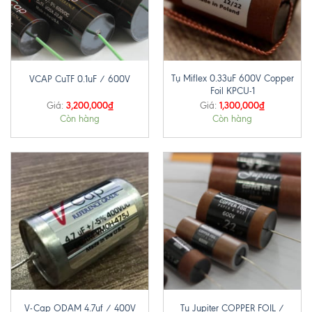
Tụ Miflex 0.33uF 600V Copper
VCAP CuTF 0.1uF / 600V
Foil KPCU-1
3,200,000
₫
1,300,000
₫
Giá:
Giá:
Còn hàng
Còn hàng
Tụ Jupiter COPPER FOIL /
V-Cap ODAM 4.7uf / 400V