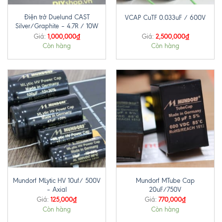
Điện trở Duelund CAST
VCAP CuTF 0.033uF / 600V
Silver/Graphite – 4.7R / 10W
1,000,000
₫
2,500,000
₫
Giá:
Giá:
Còn hàng
Còn hàng
Mundorf MLytic HV 10uf/ 500V
Mundorf MTube Cap
– Axial
20uF/750V
125,000
₫
770,000
₫
Giá:
Giá:
Còn hàng
Còn hàng