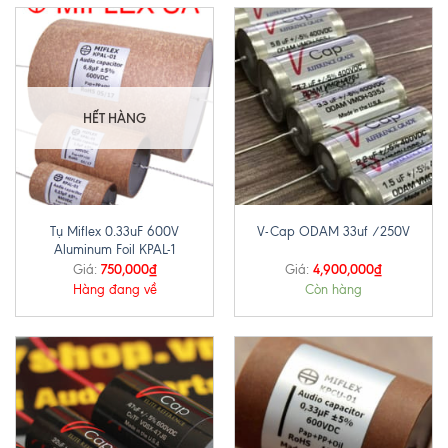
HẾT HÀNG
Tụ Miflex 0.33uF 600V
V-Cap ODAM 33uf /250V
Aluminum Foil KPAL-1
750,000
₫
4,900,000
₫
Giá:
Giá:
Hàng đang về
Còn hàng