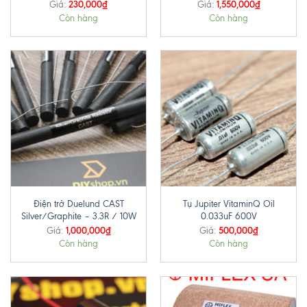
230,000
₫
1,550,000
₫
Giá:
Giá:
Còn hàng
Còn hàng
Điện trở Duelund CAST
Tụ Jupiter VitaminQ Oil
Silver/Graphite – 3.3R / 10W
0.033uF 600V
1,000,000
₫
500,000
₫
Giá:
Giá:
Còn hàng
Còn hàng