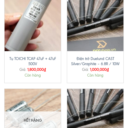
Tụ TOICHI TCAP 47uF + 47uF
Điện trở Duelund CAST
500V
Silver/Graphite – 6.8R / 10W
1,800,000
₫
1,000,000
₫
Giá:
Giá:
Còn hàng
Còn hàng
HẾT HÀNG