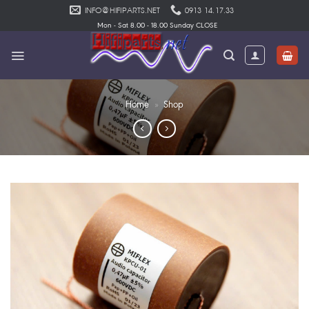
Skip
INFO@HIFIPARTS.NET
0913 14.17.33
to
Mon - Sat 8.00 - 18.00 Sunday CLOSE
content
Home
»
Shop