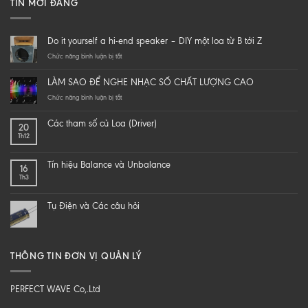
TIN MỚI ĐĂNG
Do it yourself a hi-end speaker – DIY một loa từ B tới Z
ở
Chức năng bình luận bị tắt
Do
it
LÀM SAO ĐỂ NGHE NHẠC SỐ CHẤT LƯỢNG CAO
yourself
a
ở
Chức năng bình luận bị tắt
hi-
LÀM
end
SAO
Các tham số củ Loa (Driver)
20
speaker
ĐỂ
Th12
–
NGHE
DIY
NHẠC
một
SỐ
Tín hiệu Balance và Unbalance
16
loa
CHẤT
Th3
từ
LƯỢNG
B
CAO
tới
Tụ Điện và Các câu hỏi
Z
THÔNG TIN ĐƠN VỊ QUẢN LÝ
PERFECT WAVE Co,.Ltd