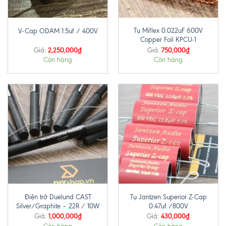
Tụ Miflex 0.022uF 600V
V-Cap ODAM 1.5uf / 400V
Copper Foil KPCU-1
2,250,000
₫
750,000
₫
Giá:
Giá:
Còn hàng
Còn hàng
Điện trở Duelund CAST
Tụ Jantzen Superior Z-Cap
Silver/Graphite – 22R / 10W
0.47uf /800V
1,000,000
₫
430,000
₫
Giá:
Giá: