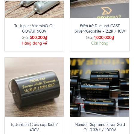
Tụ Jupiter VitaminQ Oil
Điện trở Duelund CAST
0.047uF 600V
Silver/Graphite – 2.2R / 10W
500,000
₫
1,000,000
₫
Giá:
Giá:
Hàng đang về
Còn hàng
Tụ Jantzen Cross cap 15uf /
Mundorf Supreme Silver Gold
400V
Oil 0.33uf / 1000V