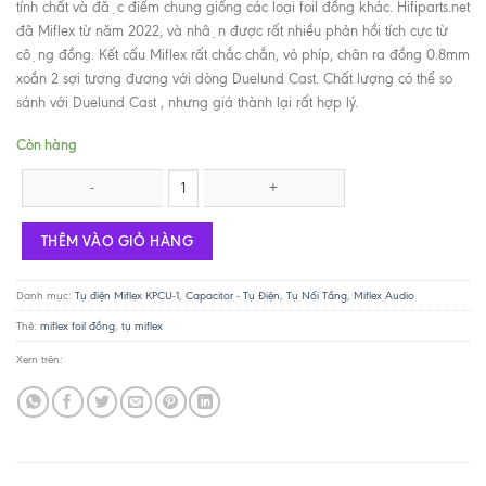
tính chất và đặc điểm chung giống các loại foil đồng khác. Hifiparts.net
đã Miflex từ năm 2022, và nhận được rất nhiều phản hồi tích cực từ
cộng đồng. Kết cấu Miflex rất chắc chắn, vỏ phíp, chân ra đồng 0.8mm
xoắn 2 sợi tương đương với dòng Duelund Cast. Chất lượng có thể so
sánh với Duelund Cast , nhưng giá thành lại rất hợp lý.
Còn hàng
Tụ Miflex 0.47uF 600V Copper Foil KPCU-1 số lượng
THÊM VÀO GIỎ HÀNG
Danh mục:
Tụ điện Miflex KPCU-1
,
Capacitor - Tụ Điện
,
Tụ Nối Tầng
,
Miflex Audio
Thẻ:
miflex foil đồng
,
tụ miflex
Xem trên: