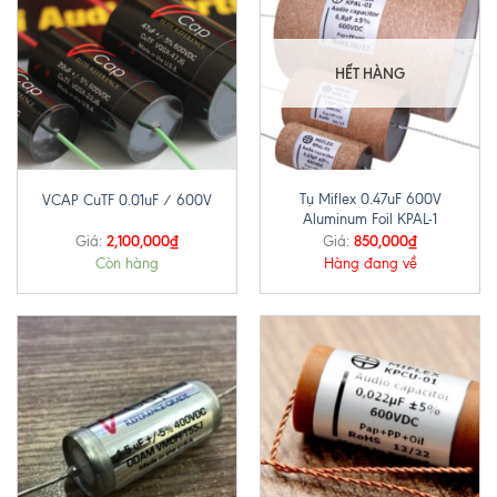
HẾT HÀNG
Tụ Miflex 0.47uF 600V
VCAP CuTF 0.01uF / 600V
Aluminum Foil KPAL-1
2,100,000
₫
850,000
₫
Giá:
Giá:
Còn hàng
Hàng đang về