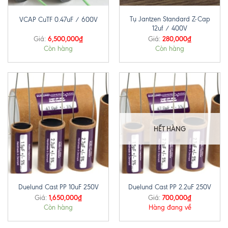
Tụ Jantzen Standard Z-Cap
VCAP CuTF 0.47uF / 600V
12uf / 400V
6,500,000
₫
280,000
₫
Giá:
Giá:
Còn hàng
Còn hàng
HẾT HÀNG
Duelund Cast PP 10uF 250V
Duelund Cast PP 2.2uF 250V
1,650,000
₫
700,000
₫
Giá:
Giá:
Còn hàng
Hàng đang về