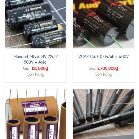
Mundorf MLytic HV 22uf/
VCAP CuTF 0.047uF / 600V
500V – Axial
155,000
₫
2,700,000
₫
Giá:
Giá:
Còn hàng
Còn hàng