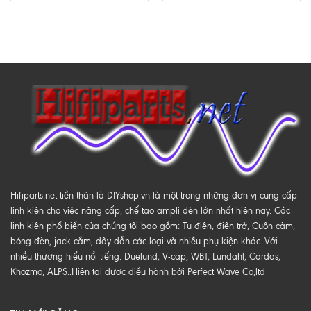
Hifiparts.net tiền thân là DIYshop.vn là một trong những đơn vị cung cấp
linh kiện cho việc nâng cấp, chế tạo ampli đèn lớn nhất hiện nay. Các
linh kiện phổ biến của chúng tôi bao gồm: Tụ điện, điện trở, Cuộn cảm,
bóng đèn, jack cắm, dây dẫn các loại và nhiều phụ kiện khác..Với
nhiều thương hiểu nổi tiếng: Duelund, V-cap, WBT, Lundahl, Cardas,
Khozmo, ALPS..Hiện tại được điều hành bởi Perfect Wave Co,ltd