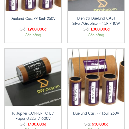
Điện trở Duelund CAST
Duelund Cast PP 15uF 250V
Silver/Graphite – 1.5R / 10W
1,900,000
₫
1,000,000
₫
Giá:
Giá:
Còn hàng
Còn hàng
Tụ Jupiter COPPER FOIL /
Duelund Cast PP 1.5uF 250V
Paper 0.22uf / 600V
1,400,000
₫
650,000
₫
Giá:
Giá: