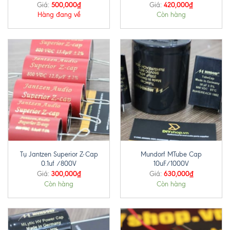
500,000
₫
420,000
₫
Giá:
Giá:
Hàng đang về
Còn hàng
Tụ Jantzen Superior Z-Cap
Mundorf MTube Cap
0.1uf /800V
10uF/1000V
300,000
₫
630,000
₫
Giá:
Giá:
Còn hàng
Còn hàng