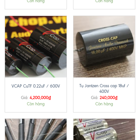
Còn hàng
Còn hàng
Tụ Jantzen Cross cap 18uf /
VCAP CuTF 0.22uF / 600V
400V
4,200,000
₫
240,000
₫
Giá:
Giá:
Còn hàng
Còn hàng