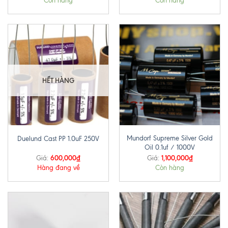
Còn hàng
Còn hàng
HẾT HÀNG
Mundorf Supreme Silver Gold
Duelund Cast PP 1.0uF 250V
Oil 0.1uf / 1000V
600,000
₫
1,100,000
₫
Giá:
Giá:
Hàng đang về
Còn hàng