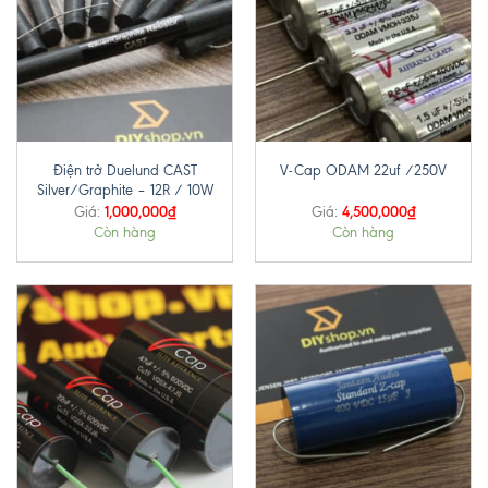
Điện trở Duelund CAST
V-Cap ODAM 22uf /250V
Silver/Graphite – 12R / 10W
1,000,000
₫
4,500,000
₫
Giá:
Giá:
Còn hàng
Còn hàng