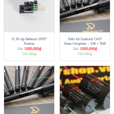
IC ổn áp Belleson SPX17
Điện trở Duelund CAST
Positive
Silver/Graphite – 33R / 10W
1,000,000
₫
1,000,000
₫
Giá:
Giá:
Còn hàng
Còn hàng