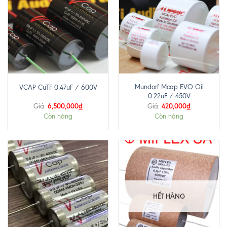
Mundorf Mcap EVO Oil
VCAP CuTF 0.47uF / 600V
0.22uF / 450V
6,500,000
₫
420,000
₫
Giá:
Giá:
Còn hàng
Còn hàng
HẾT HÀNG