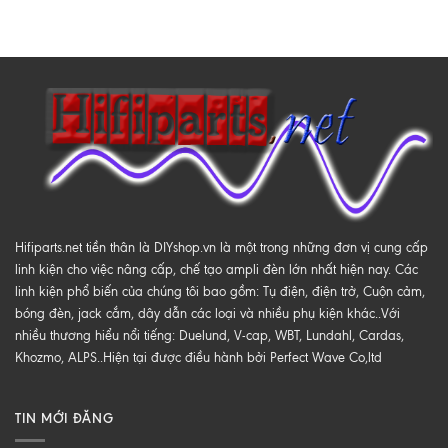
Hifiparts.net tiền thân là DIYshop.vn là một trong những đơn vị cung cấp
linh kiện cho việc nâng cấp, chế tạo ampli đèn lớn nhất hiện nay. Các
linh kiện phổ biến của chúng tôi bao gồm: Tụ điện, điện trở, Cuộn cảm,
bóng đèn, jack cắm, dây dẫn các loại và nhiều phụ kiện khác..Với
nhiều thương hiểu nổi tiếng: Duelund, V-cap, WBT, Lundahl, Cardas,
Khozmo, ALPS..Hiện tại được điều hành bởi Perfect Wave Co,ltd
TIN MỚI ĐĂNG