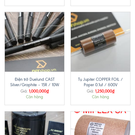
Điện trở Duelund CAST
Tụ Jupiter COPPER FOIL /
Silver/Graphite – 15R / 10W
Paper 0.1uf / 600V
1,000,000
₫
1,250,000
₫
Giá:
Giá:
Còn hàng
Còn hàng