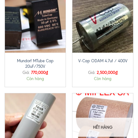
Mundorf MTube Cap
V-Cap ODAM 4.7uf / 400V
20uF/750V
770,000
₫
2,500,000
₫
Giá:
Giá:
Còn hàng
Còn hàng
HẾT HÀNG