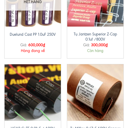
HẾT HÀNG
Tụ Jantzen Superior Z-Cap
Duelund Cast PP 1.0uF 250V
0.1uf /800V
600,000
₫
300,000
₫
Giá:
Giá:
Hàng đang về
Còn hàng