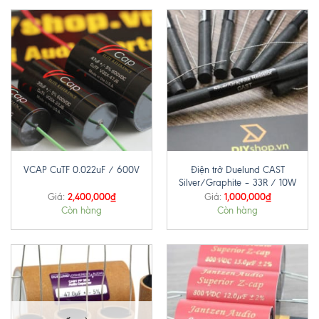
Điện trở Duelund CAST
VCAP CuTF 0.022uF / 600V
Silver/Graphite – 33R / 10W
2,400,000
₫
1,000,000
₫
Giá:
Giá:
Còn hàng
Còn hàng