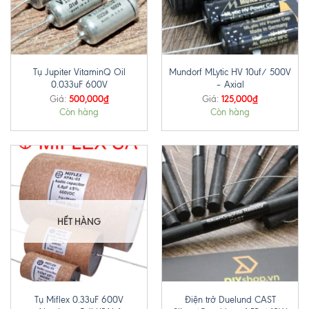
Tụ Jupiter VitaminQ Oil
Mundorf MLytic HV 10uf/ 500V
0.033uF 600V
– Axial
500,000
₫
125,000
₫
Giá:
Giá:
Còn hàng
Còn hàng
HẾT HÀNG
Tụ Miflex 0.33uF 600V
Điện trở Duelund CAST