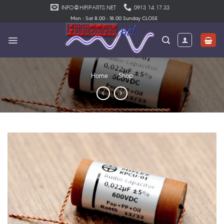
Skip
INFO@HIFIPARTS.NET
0913 14.17.33
to
Mon - Sat 8.00 - 18.00 Sunday CLOSE
content
Home
»
Shop