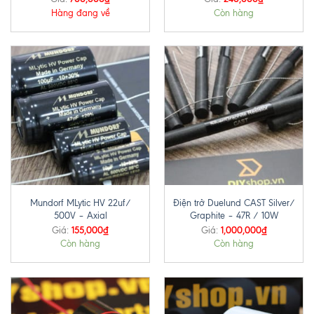
Hàng đang về
Còn hàng
Mundorf MLytic HV 22uf/
Điện trở Duelund CAST Silver/
500V – Axial
Graphite – 47R / 10W
155,000
₫
1,000,000
₫
Giá:
Giá:
Còn hàng
Còn hàng