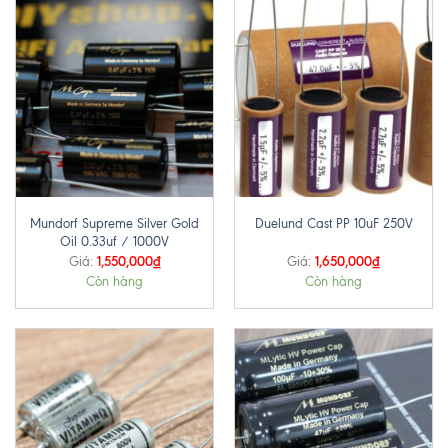
Mundorf Supreme Silver Gold
Duelund Cast PP 10uF 250V
Oil 0.33uf / 1000V
1,550,000
₫
1,650,000
₫
Giá:
Giá:
Còn hàng
Còn hàng