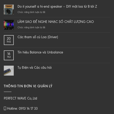
Do it yourself a hi-end speaker – DIY một loa từ B tới Z
ở
Chức năng bình luận bị tắt
Do
it
LÀM SAO ĐỂ NGHE NHẠC SỐ CHẤT LƯỢNG CAO
yourself
a
ở
Chức năng bình luận bị tắt
hi-
LÀM
end
SAO
Các tham số củ Loa (Driver)
20
speaker
ĐỂ
Th12
–
NGHE
DIY
NHẠC
một
SỐ
Tín hiệu Balance và Unbalance
16
loa
CHẤT
Th3
từ
LƯỢNG
B
CAO
tới
Tụ Điện và Các câu hỏi
Z
THÔNG TIN ĐƠN VỊ QUẢN LÝ
PERFECT WAVE Co,.Ltd
Hotline: 0913 14 17 33