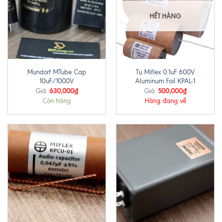
HẾT HÀNG
Mundorf MTube Cap
Tụ Miflex 0.1uF 600V
10uF/1000V
Aluminum Foil KPAL-1
630,000
₫
500,000
₫
Giá:
Giá:
Còn hàng
Hàng đang về