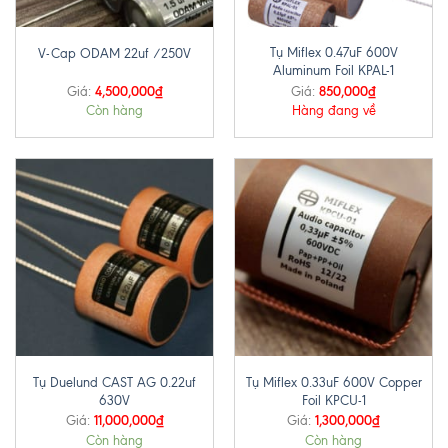
Tụ Miflex 0.47uF 600V
V-Cap ODAM 22uf /250V
Aluminum Foil KPAL-1
4,500,000
₫
850,000
₫
Giá:
Giá:
Còn hàng
Hàng đang về
Tụ Duelund CAST AG 0.22uf
Tụ Miflex 0.33uF 600V Copper
630V
Foil KPCU-1
11,000,000
₫
1,300,000
₫
Giá:
Giá:
Còn hàng
Còn hàng