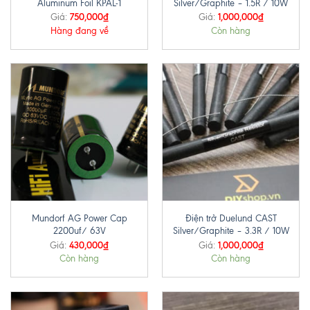
Aluminum Foil KPAL-1
Silver/Graphite – 1.5R / 10W
750,000
₫
1,000,000
₫
Giá:
Giá:
Hàng đang về
Còn hàng
Mundorf AG Power Cap
Điện trở Duelund CAST
2200uf/ 63V
Silver/Graphite – 3.3R / 10W
430,000
₫
1,000,000
₫
Giá:
Giá:
Còn hàng
Còn hàng