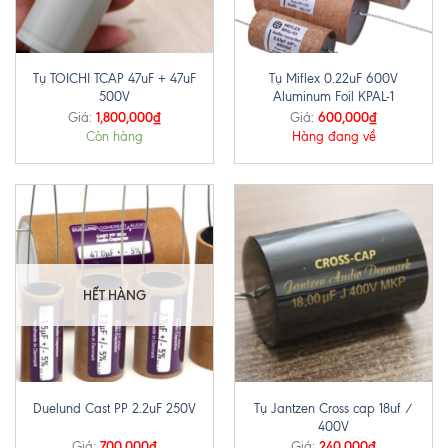
Tụ TOICHI TCAP 47uF + 47uF
Tụ Miflex 0.22uF 600V
500V
Aluminum Foil KPAL-1
1,800,000
₫
600,000
₫
Giá:
Giá:
Còn hàng
Hàng đang về
HẾT HÀNG
Tụ Jantzen Cross cap 18uf /
Duelund Cast PP 2.2uF 250V
400V
700,000
₫
240,000
₫
Giá:
Giá: