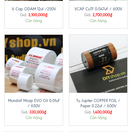
V-Cap ODAM 12uf /250V
VCAP CuTF 0.047uF / 600V
3,100,000
₫
2,700,000
₫
Giá:
Giá:
Còn hàng
Còn hàng
Mundorf Mcap EVO Oil 0.01uF
Tụ Jupiter COPPER FOIL /
/ 650V
Paper 0.22uf / 600V
330,000
₫
1,400,000
₫
Giá:
Giá:
Còn hàng
Còn hàng