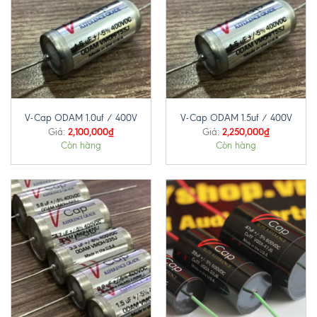
V-Cap ODAM 1.0uf / 400V
V-Cap ODAM 1.5uf / 400V
2,100,000
₫
2,250,000
₫
Giá:
Giá:
Còn hàng
Còn hàng