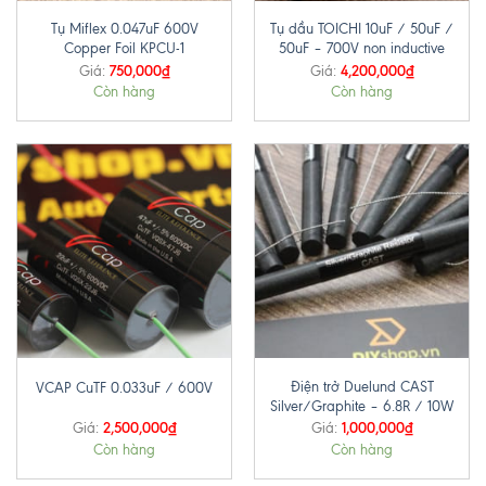
Tụ Miflex 0.047uF 600V
Tụ dầu TOICHI 10uF / 50uF /
Copper Foil KPCU-1
50uF – 700V non inductive
750,000
₫
4,200,000
₫
Giá:
Giá:
Còn hàng
Còn hàng
Điện trở Duelund CAST
VCAP CuTF 0.033uF / 600V
Silver/Graphite – 6.8R / 10W
2,500,000
₫
1,000,000
₫
Giá:
Giá:
Còn hàng
Còn hàng