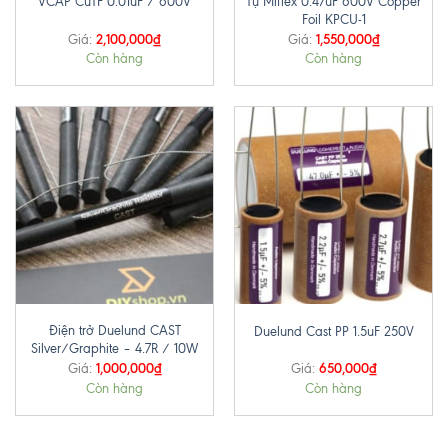
Tụ Miflex 0.47uF 600V Copper
VCAP CuTF 0.01uF / 600V
Foil KPCU-1
2,100,000
₫
1,550,000
₫
Giá:
Giá:
Còn hàng
Còn hàng
Điện trở Duelund CAST
Duelund Cast PP 1.5uF 250V
Silver/Graphite – 4.7R / 10W
1,000,000
₫
650,000
₫
Giá:
Giá:
Còn hàng
Còn hàng