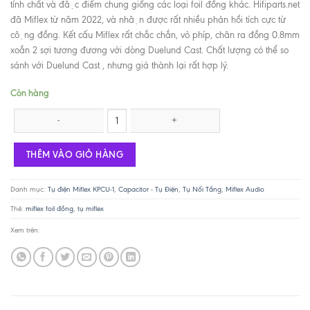
tính chất và đặc điểm chung giống các loại foil đồng khác. Hifiparts.net
đã Miflex từ năm 2022, và nhận được rất nhiều phản hồi tích cực từ
cộng đồng. Kết cấu Miflex rất chắc chắn, vỏ phíp, chân ra đồng 0.8mm
xoắn 2 sợi tương đương với dòng Duelund Cast. Chất lượng có thể so
sánh với Duelund Cast , nhưng giá thành lại rất hợp lý.
Còn hàng
Tụ Miflex 0.022uF 600V Copper Foil KPCU-1 số lượng
THÊM VÀO GIỎ HÀNG
Danh mục:
Tụ điện Miflex KPCU-1
,
Capacitor - Tụ Điện
,
Tụ Nối Tầng
,
Miflex Audio
Thẻ:
miflex foil đồng
,
tụ miflex
Xem trên: