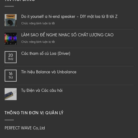
Do it yourself a hi-end speaker – DIY một loa từ B tới Z
ở
Chức năng bình luận bị tắt
Do
it
LÀM SAO ĐỂ NGHE NHẠC SỐ CHẤT LƯỢNG CAO
yourself
a
ở
Chức năng bình luận bị tắt
hi-
LÀM
end
SAO
Các tham số củ Loa (Driver)
20
speaker
ĐỂ
Th12
–
NGHE
DIY
NHẠC
một
SỐ
Tín hiệu Balance và Unbalance
16
loa
CHẤT
Th3
từ
LƯỢNG
B
CAO
tới
Tụ Điện và Các câu hỏi
Z
THÔNG TIN ĐƠN VỊ QUẢN LÝ
PERFECT WAVE Co,.Ltd