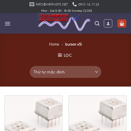
Skip
INFO@HIFIPARTS.NET
0913 14.17.33
to
Mon - Sat 8.00 - 18.00 Sunday CLOSE
content
burson v5i
Home
»
LỌC