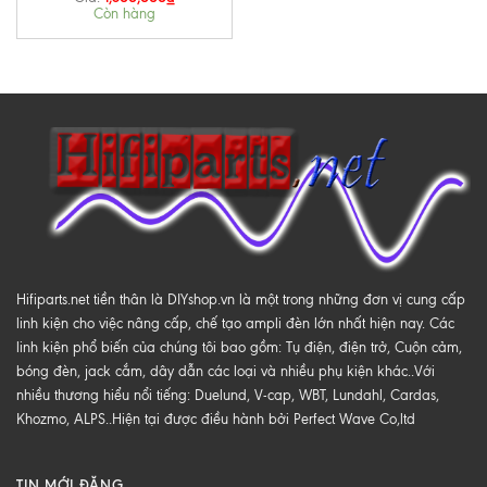
Còn hàng
Hifiparts.net tiền thân là DIYshop.vn là một trong những đơn vị cung cấp
linh kiện cho việc nâng cấp, chế tạo ampli đèn lớn nhất hiện nay. Các
linh kiện phổ biến của chúng tôi bao gồm: Tụ điện, điện trở, Cuộn cảm,
bóng đèn, jack cắm, dây dẫn các loại và nhiều phụ kiện khác..Với
nhiều thương hiểu nổi tiếng: Duelund, V-cap, WBT, Lundahl, Cardas,
Khozmo, ALPS..Hiện tại được điều hành bởi Perfect Wave Co,ltd
TIN MỚI ĐĂNG