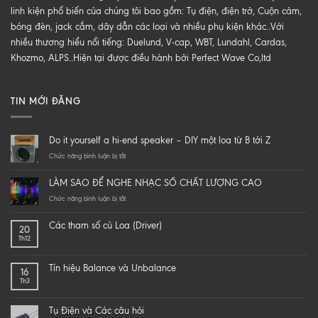
linh kiện phổ biến của chúng tôi bao gồm: Tụ điện, điện trở, Cuộn cảm,
bóng đèn, jack cắm, dây dẫn các loại và nhiều phụ kiện khác..Với
nhiều thương hiểu nổi tiếng: Duelund, V-cap, WBT, Lundahl, Cardas,
Khozmo, ALPS..Hiện tại được điều hành bởi Perfect Wave Co,ltd
TIN MỚI ĐĂNG
Do it yourself a hi-end speaker – DIY một loa từ B tới Z
ở
Chức năng bình luận bị tắt
Do
it
LÀM SAO ĐỂ NGHE NHẠC SỐ CHẤT LƯỢNG CAO
yourself
a
ở
Chức năng bình luận bị tắt
hi-
LÀM
end
SAO
Các tham số củ Loa (Driver)
20
speaker
ĐỂ
Th12
–
NGHE
DIY
NHẠC
một
SỐ
Tín hiệu Balance và Unbalance
16
loa
CHẤT
Th3
từ
LƯỢNG
B
CAO
tới
Tụ Điện và Các câu hỏi
Z