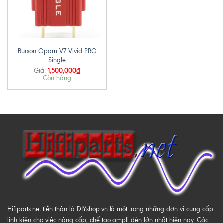
Burson Opam V7 Vivid PRO
Single
1,500,000
₫
Giá:
Còn hàng
Hifiparts.net tiền thân là DIYshop.vn là một trong những đơn vị cung cấp
linh kiện cho việc nâng cấp, chế tạo ampli đèn lớn nhất hiện nay. Các