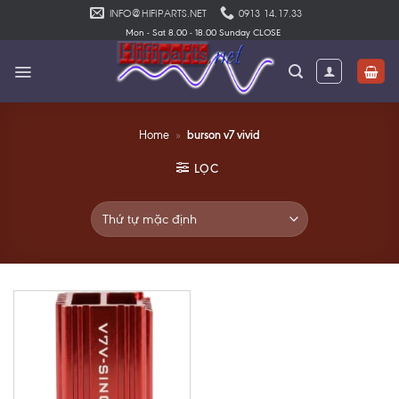
Skip
INFO@HIFIPARTS.NET
0913 14.17.33
to
Mon - Sat 8.00 - 18.00 Sunday CLOSE
content
burson v7 vivid
Home
»
LỌC