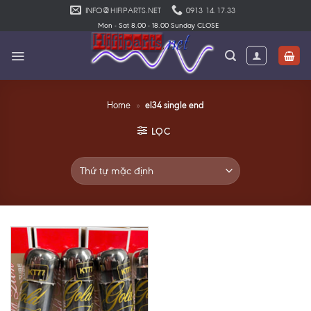
Skip
INFO@HIFIPARTS.NET
0913 14.17.33
to
Mon - Sat 8.00 - 18.00 Sunday CLOSE
content
el34 single end
Home
»
LỌC