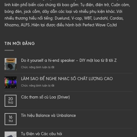
linh kiện phổ biến của chúng tôi bao gồm: Tụ điện, điện trở, Cuộn cảm,
bóng đèn, jack cắm, dây dẫn các loại và nhiều phụ kiện khác..Với
nhiều thương hiểu nổi tiếng: Duelund, V-cap, WBT, Lundahl, Cardas,
Khozmo, ALPS..Hiện tại được điều hành bởi Perfect Wave Co,ltd
TIN MỚI ĐĂNG
Do it yourself a hi-end speaker – DIY một loa từ B tới Z
ở
Chức năng bình luận bị tắt
Do
it
LÀM SAO ĐỂ NGHE NHẠC SỐ CHẤT LƯỢNG CAO
yourself
a
ở
Chức năng bình luận bị tắt
hi-
LÀM
end
SAO
Các tham số củ Loa (Driver)
20
speaker
ĐỂ
Th12
–
NGHE
DIY
NHẠC
một
SỐ
Tín hiệu Balance và Unbalance
16
loa
CHẤT
Th3
từ
LƯỢNG
B
CAO
tới
Tụ Điện và Các câu hỏi
Z