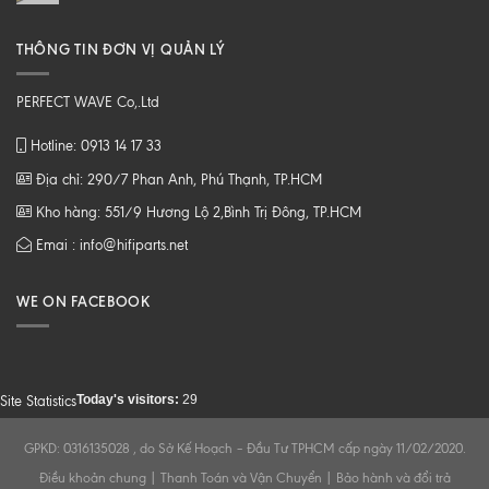
THÔNG TIN ĐƠN VỊ QUẢN LÝ
PERFECT WAVE Co,.Ltd
Hotline: 0913 14 17 33
Địa chỉ: 290/7 Phan Anh, Phú Thạnh, TP.HCM
Kho hàng: 551/9 Hương Lộ 2,Bình Trị Đông, TP.HCM
Emai : info@hifiparts.net
WE ON FACEBOOK
Today's visitors:
29
Site Statistics
GPKD: 0316135028 , do Sở Kế Hoạch – Đầu Tư TPHCM cấp ngày 11/02/2020.
Điều khoản chung
|
Thanh Toán và Vận Chuyển
|
Bảo hành và đổi trả