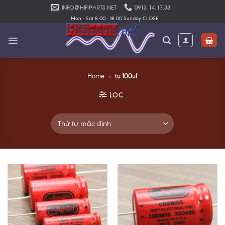
Skip
INFO@HIFIPARTS.NET
0913 14.17.33
to
Mon - Sat 8.00 - 18.00 Sunday CLOSE
content
tụ 100uf
Home
»
LỌC