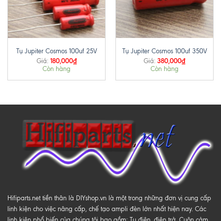
Tụ Jupiter Cosmos 100uf 25V
Tụ Jupiter Cosmos 100uf 350V
180,000
₫
380,000
₫
Giá:
Giá:
Còn hàng
Còn hàng
Hifiparts.net tiền thân là DIYshop.vn là một trong những đơn vị cung cấp
linh kiện cho việc nâng cấp, chế tạo ampli đèn lớn nhất hiện nay. Các
linh kiện phổ biến của chúng tôi bao gồm: Tụ điện, điện trở, Cuộn cảm,