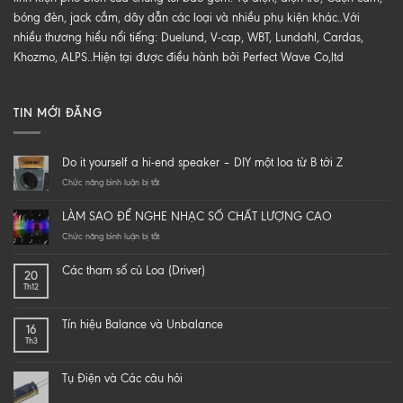
bóng đèn, jack cắm, dây dẫn các loại và nhiều phụ kiện khác..Với
nhiều thương hiểu nổi tiếng: Duelund, V-cap, WBT, Lundahl, Cardas,
Khozmo, ALPS..Hiện tại được điều hành bởi Perfect Wave Co,ltd
TIN MỚI ĐĂNG
Do it yourself a hi-end speaker – DIY một loa từ B tới Z
ở
Chức năng bình luận bị tắt
Do
it
LÀM SAO ĐỂ NGHE NHẠC SỐ CHẤT LƯỢNG CAO
yourself
a
ở
Chức năng bình luận bị tắt
hi-
LÀM
end
SAO
Các tham số củ Loa (Driver)
20
speaker
ĐỂ
Th12
–
NGHE
DIY
NHẠC
một
SỐ
Tín hiệu Balance và Unbalance
16
loa
CHẤT
Th3
từ
LƯỢNG
B
CAO
tới
Tụ Điện và Các câu hỏi
Z