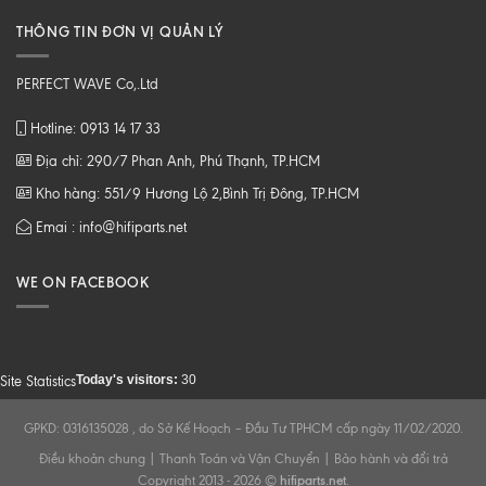
THÔNG TIN ĐƠN VỊ QUẢN LÝ
PERFECT WAVE Co,.Ltd
Hotline: 0913 14 17 33
Địa chỉ: 290/7 Phan Anh, Phú Thạnh, TP.HCM
Kho hàng: 551/9 Hương Lộ 2,Bình Trị Đông, TP.HCM
Emai : info@hifiparts.net
WE ON FACEBOOK
Today's visitors:
30
Site Statistics
GPKD: 0316135028 , do Sở Kế Hoạch – Đầu Tư TPHCM cấp ngày 11/02/2020.
Điều khoản chung
|
Thanh Toán và Vận Chuyển
|
Bảo hành và đổi trả
Copyright 2013 - 2026 ©
hifiparts.net
.