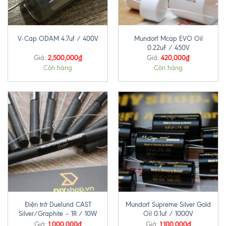
Mundorf Mcap EVO Oil
V-Cap ODAM 4.7uf / 400V
0.22uF / 450V
2,500,000
₫
420,000
₫
Giá:
Giá:
Còn hàng
Còn hàng
Điện trở Duelund CAST
Mundorf Supreme Silver Gold
Silver/Graphite – 1R / 10W
Oil 0.1uf / 1000V
1,000,000
₫
1,100,000
₫
Giá:
Giá: