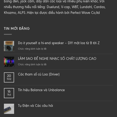
bóng đèn, jack cắm, dây dẫn các loại và nhiều phụ kiện khác..Với
nhiều thương hiểu nổi tiếng: Duelund, V-cap, WBT, Lundahl, Cardas,
Khozmo, ALPS..Hiện tại được điều hành bởi Perfect Wave Co,ltd
TIN MỚI ĐĂNG
Do it yourself a hi-end speaker – DIY một loa từ B tới Z
ở
Chức năng bình luận bị tắt
Do
it
LÀM SAO ĐỂ NGHE NHẠC SỐ CHẤT LƯỢNG CAO
yourself
a
ở
Chức năng bình luận bị tắt
hi-
LÀM
end
SAO
Các tham số củ Loa (Driver)
20
speaker
ĐỂ
Th12
–
NGHE
DIY
NHẠC
một
SỐ
Tín hiệu Balance và Unbalance
16
loa
CHẤT
Th3
từ
LƯỢNG
B
CAO
tới
Tụ Điện và Các câu hỏi
Z