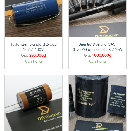
Tụ Jantzen Standard Z-Cap
Điện trở Duelund CAST
12uf / 400V
Silver/Graphite – 6.8R / 10W
280,000
₫
1,000,000
₫
Giá:
Giá:
Còn hàng
Còn hàng