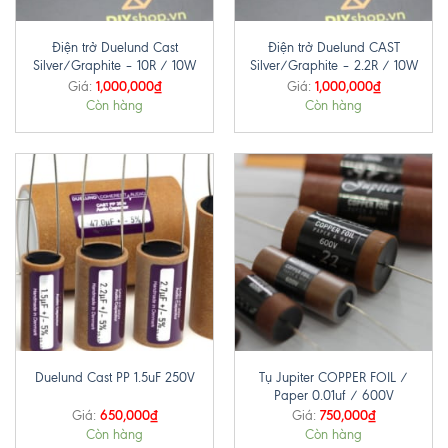
Điện trở Duelund Cast
Điện trở Duelund CAST
Silver/Graphite – 10R / 10W
Silver/Graphite – 2.2R / 10W
1,000,000
₫
1,000,000
₫
Giá:
Giá:
Còn hàng
Còn hàng
Tụ Jupiter COPPER FOIL /
Duelund Cast PP 1.5uF 250V
Paper 0.01uf / 600V
650,000
₫
750,000
₫
Giá:
Giá:
Còn hàng
Còn hàng