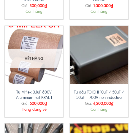
300,000
₫
1,000,000
₫
Giá:
Giá:
Còn hàng
Còn hàng
HẾT HÀNG
Tụ Miflex 0.1uF 600V
Tụ dầu TOICHI 10uF / 50uF /
Aluminum Foil KPAL-1
50uF – 700V non inductive
500,000
₫
4,200,000
₫
Giá:
Giá:
Hàng đang về
Còn hàng