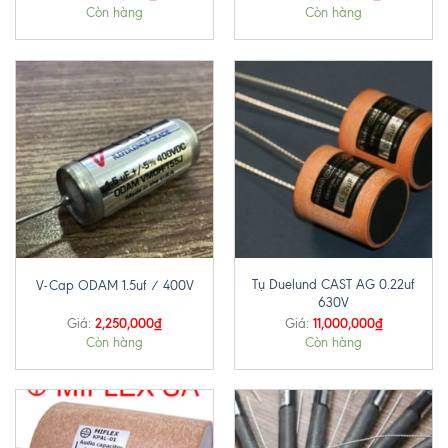
Còn hàng
Còn hàng
Tụ Duelund CAST AG 0.22uf
V-Cap ODAM 1.5uf / 400V
630V
2,250,000
₫
11,000,000
₫
Giá:
Giá:
Còn hàng
Còn hàng