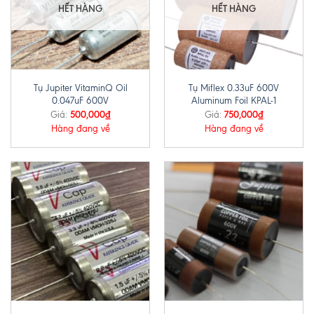
HẾT HÀNG
HẾT HÀNG
Tụ Jupiter VitaminQ Oil
Tụ Miflex 0.33uF 600V
0.047uF 600V
Aluminum Foil KPAL-1
500,000
₫
750,000
₫
Giá:
Giá:
Hàng đang về
Hàng đang về