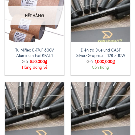
HẾT HÀNG
Tụ Miflex 0.47uF 600V
Điện trở Duelund CAST
Aluminum Foil KPAL-1
Silver/Graphite – 12R / 10W
850,000
₫
1,000,000
₫
Giá:
Giá:
Hàng đang về
Còn hàng