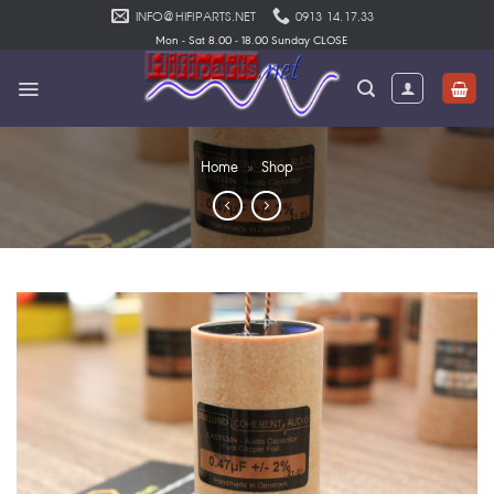
Skip
INFO@HIFIPARTS.NET
0913 14.17.33
to
Mon - Sat 8.00 - 18.00 Sunday CLOSE
content
Home
»
Shop