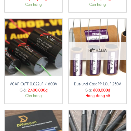
Còn hàng
Còn hàng
HẾT HÀNG
VCAP CuTF 0.022uF / 600V
Duelund Cast PP 1.0uF 250V
2,400,000
₫
600,000
₫
Giá:
Giá:
Còn hàng
Hàng đang về