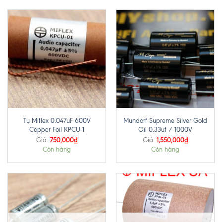
Tụ Miflex 0.047uF 600V
Mundorf Supreme Silver Gold
Copper Foil KPCU-1
Oil 0.33uf / 1000V
750,000
₫
1,550,000
₫
Giá:
Giá:
Còn hàng
Còn hàng