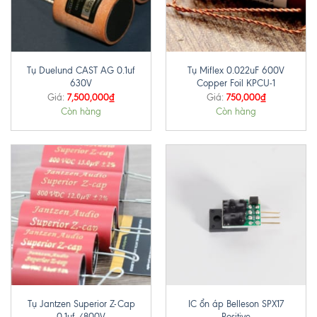
Tụ Duelund CAST AG 0.1uf
Tụ Miflex 0.022uF 600V
630V
Copper Foil KPCU-1
7,500,000
₫
750,000
₫
Giá:
Giá:
Còn hàng
Còn hàng
Tụ Jantzen Superior Z-Cap
IC ổn áp Belleson SPX17
0.1uf /800V
Positive