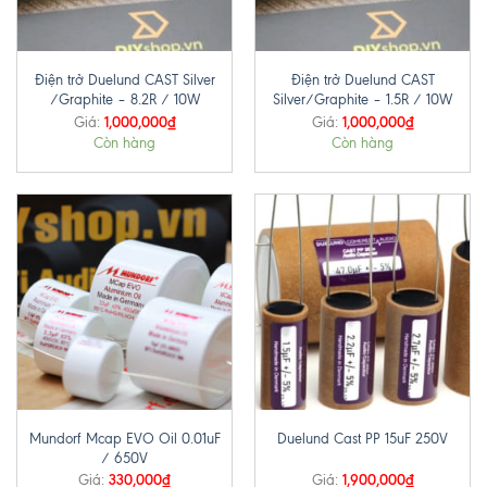
Điện trở Duelund CAST Silver
Điện trở Duelund CAST
/Graphite – 8.2R / 10W
Silver/Graphite – 1.5R / 10W
1,000,000
₫
1,000,000
₫
Giá:
Giá:
Còn hàng
Còn hàng
Mundorf Mcap EVO Oil 0.01uF
Duelund Cast PP 15uF 250V
/ 650V
330,000
₫
1,900,000
₫
Giá:
Giá: