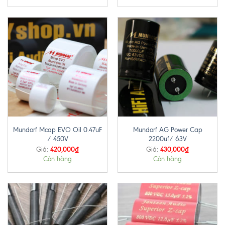
Mundorf Mcap EVO Oil 0.47uF
Mundorf AG Power Cap
/ 450V
2200uf/ 63V
420,000
₫
430,000
₫
Giá:
Giá:
Còn hàng
Còn hàng