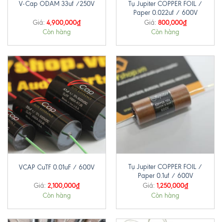
Tụ Jupiter COPPER FOIL /
V-Cap ODAM 33uf /250V
Paper 0.022uf / 600V
4,900,000
₫
800,000
₫
Giá:
Giá:
Còn hàng
Còn hàng
Tụ Jupiter COPPER FOIL /
VCAP CuTF 0.01uF / 600V
Paper 0.1uf / 600V
2,100,000
₫
1,250,000
₫
Giá:
Giá:
Còn hàng
Còn hàng