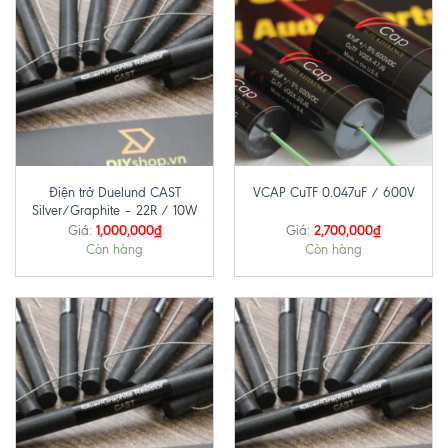
Điện trở Duelund CAST
VCAP CuTF 0.047uF / 600V
Silver/Graphite – 22R / 10W
1,000,000
₫
2,700,000
₫
Giá:
Giá:
Còn hàng
Còn hàng