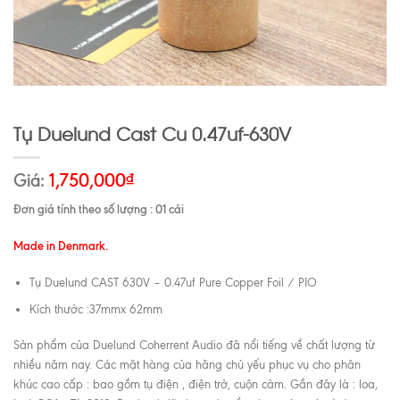
Tụ Duelund Cast Cu 0.47uf-630V
Giá:
1,750,000
₫
Đơn giá tính theo số lượng : 01 cái
Made in Denmark.
Tụ Duelund CAST 630V – 0.47uf Pure Copper Foil / PIO
Kích thước :37mmx 62mm
Sản phẩm của Duelund Coherrent Audio đã nổi tiếng về chất lượng từ
nhiều năm nay. Các mặt hàng của hãng chủ yếu phục vụ cho phân
khúc cao cấp : bao gồm tụ điện , điện trở, cuộn cảm. Gần đây là : loa,