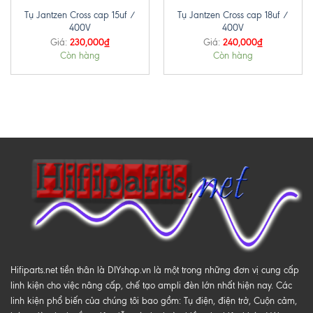
Tụ Jantzen Cross cap 15uf /
Tụ Jantzen Cross cap 18uf /
400V
400V
230,000
₫
240,000
₫
Giá:
Giá:
Còn hàng
Còn hàng
Hifiparts.net tiền thân là DIYshop.vn là một trong những đơn vị cung cấp
linh kiện cho việc nâng cấp, chế tạo ampli đèn lớn nhất hiện nay. Các
linh kiện phổ biến của chúng tôi bao gồm: Tụ điện, điện trở, Cuộn cảm,