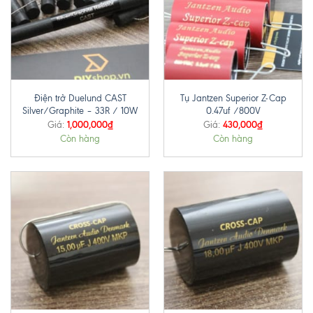
Điện trở Duelund CAST
Tụ Jantzen Superior Z-Cap
Silver/Graphite – 33R / 10W
0.47uf /800V
1,000,000
₫
430,000
₫
Giá:
Giá:
Còn hàng
Còn hàng