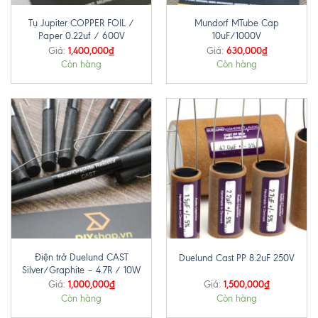
Tụ Jupiter COPPER FOIL /
Mundorf MTube Cap
Paper 0.22uf / 600V
10uF/1000V
1,400,000
₫
630,000
₫
Giá:
Giá:
Còn hàng
Còn hàng
Điện trở Duelund CAST
Duelund Cast PP 8.2uF 250V
Silver/Graphite – 4.7R / 10W
1,000,000
₫
1,500,000
₫
Giá:
Giá:
Còn hàng
Còn hàng