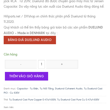
jack RCA . Từ 2019, Duelund đã được chuyển giao máy móc từ Jensen
Capacitor. Do vậy năng lực sản xuất của Duelund Audio tăng đáng kể.
Hifiparts.net / DIYshop.vn chính thức phân phối Duelund từ tháng
11.2020.
DUELUND
Quý khách có thể tìm thấy bảng giá toàn bộ các sản phẩm
AUDIO – Made in DENMARK
tại đây :
BẢNG GIÁ DUELUND AUDIO
Còn hàng
Tụ Duelund Cast Cu 0.47uf-630V số lượng
THÊM VÀO GIỎ HÀNG
Danh mục:
Capacitor - Tụ Điện
,
Tụ Nối Tầng
,
Duelund Coherent Audio
,
Tụ Duelund Cast
PIO - Cu 630V
Thẻ:
Tụ Duelund Cast Pure Copper 0.47uf-630V
,
Tụ Duelund Cast Pure Cu 0.47uf-630V
Xem trên: