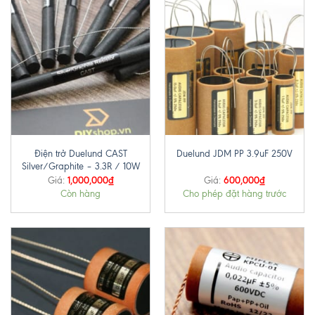
Điện trở Duelund CAST
Duelund JDM PP 3.9uF 250V
Silver/Graphite – 3.3R / 10W
1,000,000
₫
600,000
₫
Giá:
Giá:
Còn hàng
Cho phép đặt hàng trước