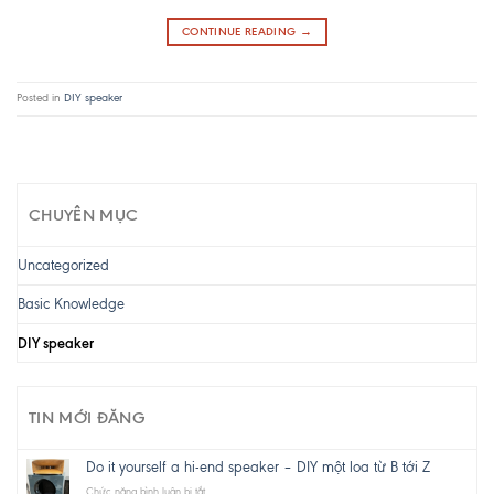
CONTINUE READING
→
Posted in
DIY speaker
CHUYÊN MỤC
Uncategorized
Basic Knowledge
DIY speaker
TIN MỚI ĐĂNG
Do it yourself a hi-end speaker – DIY một loa từ B tới Z
ở
Chức năng bình luận bị tắt