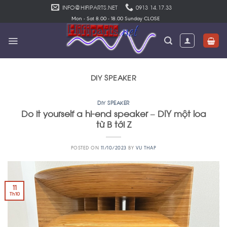
Skip
INFO@HIFIPARTS.NET
0913 14.17.33
to
Mon - Sat 8.00 - 18.00 Sunday CLOSE
content
DIY SPEAKER
DIY SPEAKER
Do it yourself a hi-end speaker – DIY một loa
từ B tới Z
POSTED ON
11/10/2023
BY
VU THAP
11
Th10