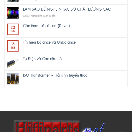
Do
it
LÀM SAO ĐỂ NGHE NHẠC SỐ CHẤT LƯỢNG CAO
yourself
ở
Chức năng bình luận bị tắt
a
LÀM
hi-
SAO
Các tham số củ Loa (Driver)
end
20
ĐỂ
speaker
Th12
NGHE
–
NHẠC
DIY
Tín hiệu Balance và Unbalance
SỐ
16
một
CHẤT
Th3
loa
LƯỢNG
từ
CAO
B
Tụ Điện và Các câu hỏi
tới
Z
ISO Transformer – Hồi sinh huyền thoại