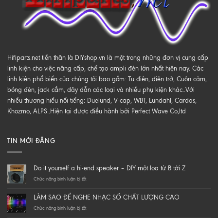
Hifiparts.net tiền thân là DIYshop.vn là một trong những đơn vị cung cấp
linh kiện cho việc nâng cấp, chế tạo ampli đèn lớn nhất hiện nay. Các
linh kiện phổ biến của chúng tôi bao gồm: Tụ điện, điện trở, Cuộn cảm,
bóng đèn, jack cắm, dây dẫn các loại và nhiều phụ kiện khác..Với
nhiều thương hiểu nổi tiếng: Duelund, V-cap, WBT, Lundahl, Cardas,
Khozmo, ALPS..Hiện tại được điều hành bởi Perfect Wave Co,ltd
TIN MỚI ĐĂNG
Do it yourself a hi-end speaker – DIY một loa từ B tới Z
ở
Chức năng bình luận bị tắt
Do
it
LÀM SAO ĐỂ NGHE NHẠC SỐ CHẤT LƯỢNG CAO
yourself
a
ở
Chức năng bình luận bị tắt
hi-
LÀM