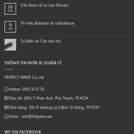
end
SAO
Các tham số củ Loa (Driver)
20
speaker
ĐỂ
Th12
–
NGHE
DIY
NHẠC
một
SỐ
Tín hiệu Balance và Unbalance
16
loa
CHẤT
Th3
từ
LƯỢNG
B
CAO
tới
Tụ Điện và Các câu hỏi
Z
THÔNG TIN ĐƠN VỊ QUẢN LÝ
PERFECT WAVE Co,.Ltd
Hotline: 0913 14 17 33
Địa chỉ: 290/7 Phan Anh, Phú Thạnh, TP.HCM
Kho hàng: 551/9 Hương Lộ 2,Bình Trị Đông, TP.HCM
Emai : info@hifiparts.net
WE ON FACEBOOK