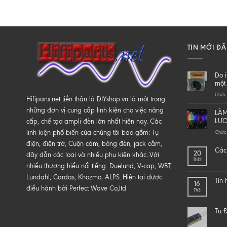
TIN MỚI Đ
Do i
một 
Chức 
Hifiparts.net tiền thân là DIYshop.vn là một trong
những đơn vị cung cấp linh kiện cho việc nâng
LÀM
LƯ
cấp, chế tạo ampli đèn lớn nhất hiện nay. Các
linh kiện phổ biến của chúng tôi bao gồm: Tụ
Chức 
điện, điện trở, Cuộn cảm, bóng đèn, jack cắm,
Các 
20
dây dẫn các loại và nhiều phụ kiện khác..Với
Th12
nhiều thương hiểu nổi tiếng: Duelund, V-cap, WBT,
Lundahl, Cardas, Khozmo, ALPS..Hiện tại được
Tín
16
điều hành bởi Perfect Wave Co,ltd
Th3
Tụ Đ