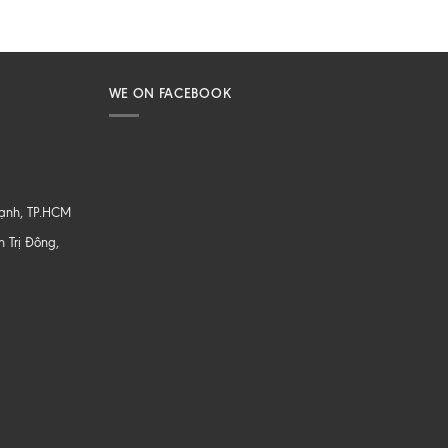
WE ON FACEBOOK
hạnh, TP.HCM
 Trị Đông,