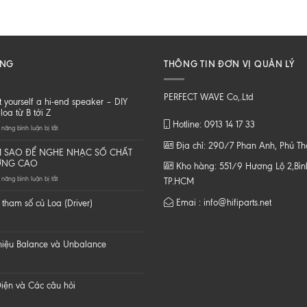
ĂNG
THÔNG TIN ĐƠN VỊ QUẢN LÝ
PERFECT WAVE Co,.Ltd
t yourself a hi-end speaker – DIY
loa từ B tới Z
Hotline: 0913 14 17 33
ở
năng bình luận bị tắt
Do
Địa chỉ: 290/7 Phan Anh, Phú T
it
 SAO ĐỂ NGHE NHẠC SỐ CHẤT
yourself
ỢNG CAO
Kho hàng: 551/9 Hương Lộ 2,Bình
a
ở
năng bình luận bị tắt
hi-
TP.HCM
LÀM
end
SAO
speaker
Emai : info@hifiparts.net
tham số củ Loa (Driver)
ĐỂ
–
NGHE
DIY
NHẠC
một
SỐ
loa
 hiệu Balance và Unbalance
CHẤT
từ
LƯỢNG
B
CAO
tới
Z
iện và Các câu hỏi