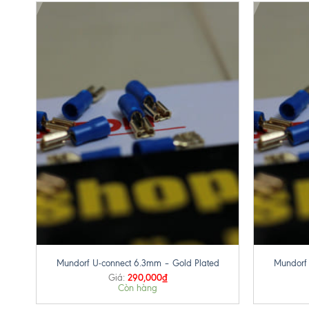
+
+
Mundorf U-connect 6.3mm – Gold Plated
Mundorf 
290,000
₫
Giá:
Còn hàng