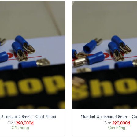
+
U-connect 2.8mm – Gold Plated
Mundorf U-connect 4.8mm – Go
290,000
₫
290,000
₫
Giá:
Giá:
Còn hàng
Còn hàng