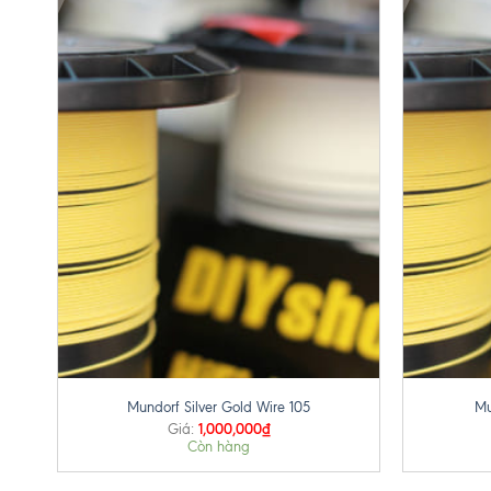
+
+
Mundorf Silver Gold Wire 105
Mu
1,000,000
₫
Giá:
Còn hàng