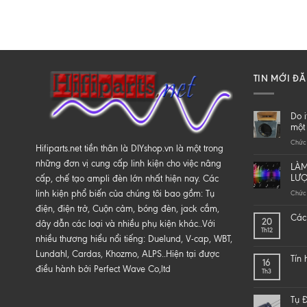
TIN MỚI Đ
Do i
một 
Chức 
Hifiparts.net tiền thân là DIYshop.vn là một trong
những đơn vị cung cấp linh kiện cho việc nâng
LÀM
LƯ
cấp, chế tạo ampli đèn lớn nhất hiện nay. Các
linh kiện phổ biến của chúng tôi bao gồm: Tụ
Chức 
điện, điện trở, Cuộn cảm, bóng đèn, jack cắm,
Các 
20
dây dẫn các loại và nhiều phụ kiện khác..Với
Th12
nhiều thương hiểu nổi tiếng: Duelund, V-cap, WBT,
Lundahl, Cardas, Khozmo, ALPS..Hiện tại được
Tín
16
điều hành bởi Perfect Wave Co,ltd
Th3
Tụ Đ