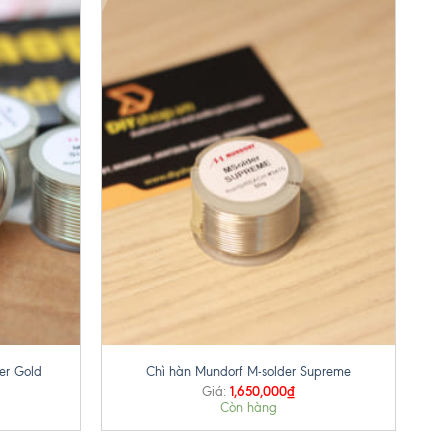
+
er Gold
Chì hàn Mundorf M-solder Supreme
1,650,000
₫
Giá:
Còn hàng