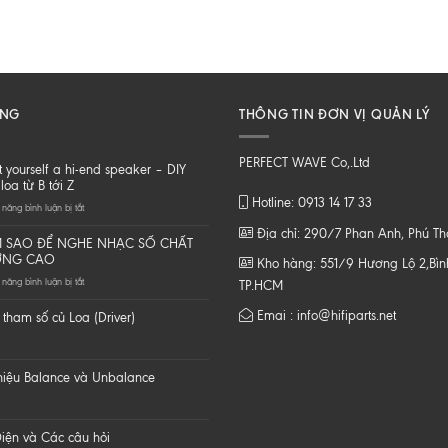
ĂNG
THÔNG TIN ĐƠN VỊ QUẢN LÝ
PERFECT WAVE Co,.Ltd
t yourself a hi-end speaker – DIY
loa từ B tới Z
Hotline: 0913 14 17 33
ở
năng bình luận bị tắt
Do
Địa chỉ: 290/7 Phan Anh, Phú T
it
 SAO ĐỂ NGHE NHẠC SỐ CHẤT
yourself
ỢNG CAO
Kho hàng: 551/9 Hương Lộ 2,Bình
a
ở
năng bình luận bị tắt
hi-
TP.HCM
LÀM
end
SAO
speaker
Emai : info@hifiparts.net
tham số củ Loa (Driver)
ĐỂ
–
NGHE
DIY
NHẠC
một
SỐ
loa
 hiệu Balance và Unbalance
CHẤT
từ
LƯỢNG
B
CAO
tới
Z
iện và Các câu hỏi