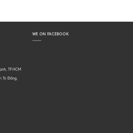
WE ON FACEBOOK
hạnh, TP.HCM
 Trị Đông,