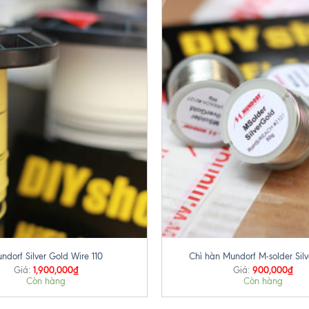
+
ndorf Silver Gold Wire 110
Chì hàn Mundorf M-solder Silv
1,900,000
₫
900,000
₫
Giá:
Giá:
Còn hàng
Còn hàng