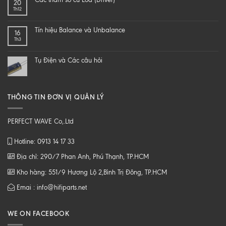
20
speaker
ĐỂ
Th12
–
NGHE
DIY
NHẠC
một
SỐ
Tín hiệu Balance và Unbalance
16
loa
CHẤT
Th3
từ
LƯỢNG
B
CAO
tới
Tụ Điện và Các câu hỏi
Z
THÔNG TIN ĐƠN VỊ QUẢN LÝ
PERFECT WAVE Co,.Ltd
Hotline: 0913 14 17 33
Địa chỉ: 290/7 Phan Anh, Phú Thạnh, TP.HCM
Kho hàng: 551/9 Hương Lộ 2,Bình Trị Đông, TP.HCM
Emai : info@hifiparts.net
WE ON FACEBOOK