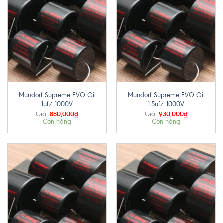
Mundorf Supreme EVO Oil
Mundorf Supreme EVO Oil
1uf/ 1000V
1.5uf/ 1000V
880,000
₫
930,000
₫
Giá:
Giá:
Còn hàng
Còn hàng