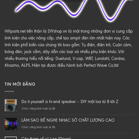
Hifiparts.net tiền thân là DIYshop.vn là một trong những đơn vị cung cấp
linh kiện cho việc nâng cấp, chế tạo ampli đèn lớn nhất hiện nay. Các
linh kiện phổ biến của chúng tôi bao gồm: Tụ điện, điện trở, Cuộn cảm,
bóng đèn, jack cắm, dây dẫn các loại và nhiều phụ kiện khác..Với
nhiều thương hiểu nổi tiếng: Duelund, V-cap, WBT, Lundahl, Cardas,
Khozmo, ALPS..Hiện tại được điều hành bởi Perfect Wave Co,ltd
TIN MỚI ĐĂNG
Do it yourself a hi-end speaker – DIY một loa từ B tới Z
ở
Chức năng bình luận bị tắt
Do
it
LÀM SAO ĐỂ NGHE NHẠC SỐ CHẤT LƯỢNG CAO
yourself
a
ở
Chức năng bình luận bị tắt
hi-
LÀM
end
SAO
Các tham số củ Loa (Driver)