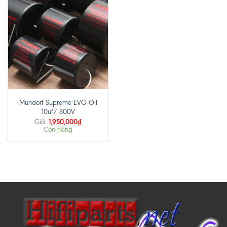
Mundorf Supreme EVO Oil
10uf/ 800V
1,950,000
₫
Giá:
Còn hàng