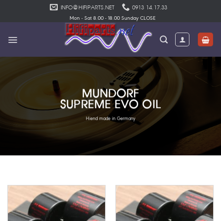
Skip
INFO@HIFIPARTS.NET
0913 14.17.33
to
Mon - Sat 8.00 - 18.00 Sunday CLOSE
content
MUNDORF
SUPREME EVO OIL
Hiend made in Germany