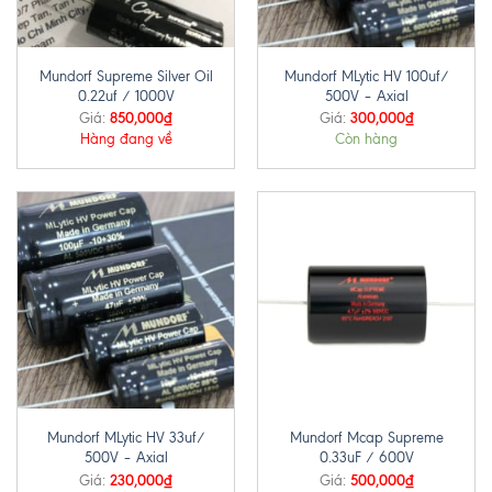
Mundorf Supreme Silver Oil
Mundorf MLytic HV 100uf/
0.22uf / 1000V
500V – Axial
850,000
₫
300,000
₫
Giá:
Giá:
Hàng đang về
Còn hàng
Mundorf MLytic HV 33uf/
Mundorf Mcap Supreme
500V – Axial
0.33uF / 600V
230,000
₫
500,000
₫
Giá:
Giá: