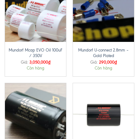
Mundorf Mcap EVO Oil 100uF
Mundorf U-connect 2.8mm –
/ 350V
Gold Plated
3,050,000
₫
290,000
₫
Giá:
Giá:
Còn hàng
Còn hàng