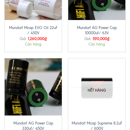
Mundorf Mcap EVO Oil 22uF
Mundorf AG Power Cap
/ 450V
10000uf/ 63V
1,260,000
₫
590,000
₫
Giá:
Giá:
Còn hàng
Còn hàng
HẾT HÀNG
Mundorf AG Power Cap
Mundorf Mcap Supreme 8.2uF
330uf/ 450V
/ 600V