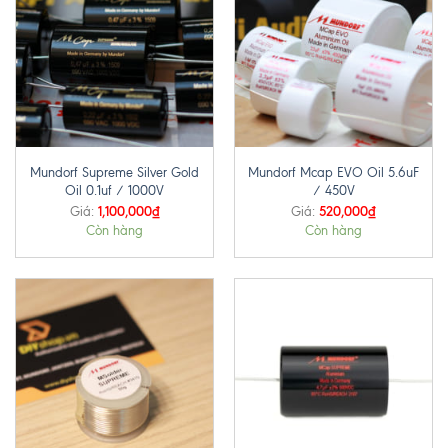
Mundorf Supreme Silver Gold
Mundorf Mcap EVO Oil 5.6uF
Oil 0.1uf / 1000V
/ 450V
1,100,000
₫
520,000
₫
Giá:
Giá:
Còn hàng
Còn hàng