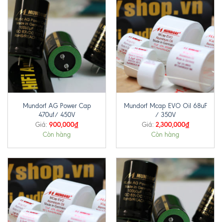
Mundorf AG Power Cap
Mundorf Mcap EVO Oil 68uF
470uf/ 450V
/ 350V
900,000
₫
2,300,000
₫
Giá:
Giá:
Còn hàng
Còn hàng