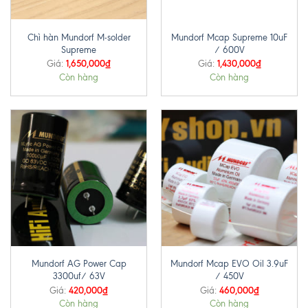
Chì hàn Mundorf M-solder
Mundorf Mcap Supreme 10uF
Supreme
/ 600V
1,650,000
₫
1,430,000
₫
Giá:
Giá:
Còn hàng
Còn hàng
Mundorf AG Power Cap
Mundorf Mcap EVO Oil 3.9uF
3300uf/ 63V
/ 450V
420,000
₫
460,000
₫
Giá:
Giá:
Còn hàng
Còn hàng