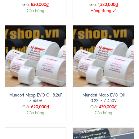
830,000
₫
1,320,000
₫
Giá:
Giá:
Còn hàng
Hàng đang về
Mundorf Mcap EVO Oil 8.2uF
Mundorf Mcap EVO Oil
/ 450V
0.22uF / 450V
620,000
₫
420,000
₫
Giá:
Giá:
Còn hàng
Còn hàng