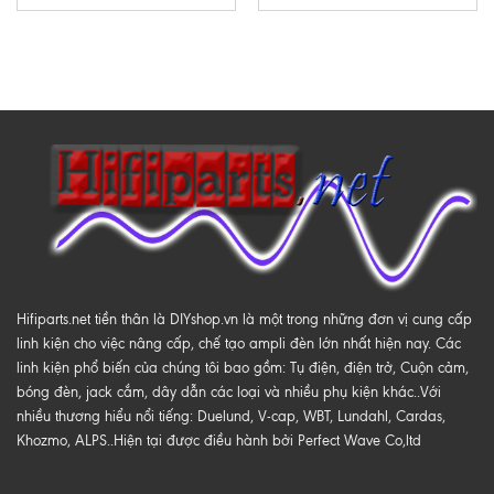
Hifiparts.net tiền thân là DIYshop.vn là một trong những đơn vị cung cấp
linh kiện cho việc nâng cấp, chế tạo ampli đèn lớn nhất hiện nay. Các
linh kiện phổ biến của chúng tôi bao gồm: Tụ điện, điện trở, Cuộn cảm,
bóng đèn, jack cắm, dây dẫn các loại và nhiều phụ kiện khác..Với
nhiều thương hiểu nổi tiếng: Duelund, V-cap, WBT, Lundahl, Cardas,
Khozmo, ALPS..Hiện tại được điều hành bởi Perfect Wave Co,ltd