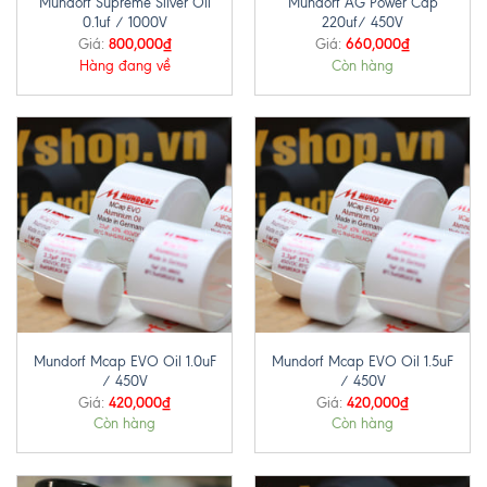
Mundorf Supreme Silver Oil
Mundorf AG Power Cap
0.1uf / 1000V
220uf/ 450V
800,000
₫
660,000
₫
Giá:
Giá:
Hàng đang về
Còn hàng
Mundorf Mcap EVO Oil 1.0uF
Mundorf Mcap EVO Oil 1.5uF
/ 450V
/ 450V
420,000
₫
420,000
₫
Giá:
Giá:
Còn hàng
Còn hàng