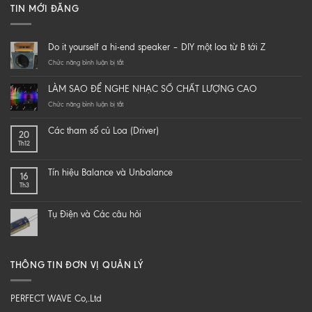
TIN MỚI ĐĂNG
Do it yourself a hi-end speaker – DIY một loa từ B tới Z
ở
Chức năng bình luận bị tắt
Do
it
LÀM SAO ĐỂ NGHE NHẠC SỐ CHẤT LƯỢNG CAO
yourself
a
ở
Chức năng bình luận bị tắt
hi-
LÀM
end
SAO
Các tham số củ Loa (Driver)
20
speaker
ĐỂ
Th12
–
NGHE
DIY
NHẠC
một
SỐ
Tín hiệu Balance và Unbalance
16
loa
CHẤT
Th3
từ
LƯỢNG
B
CAO
tới
Tụ Điện và Các câu hỏi
Z
THÔNG TIN ĐƠN VỊ QUẢN LÝ
PERFECT WAVE Co,.Ltd