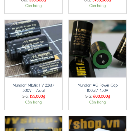
Giá:
Giá:
Còn hàng
Còn hàng
Mundorf MLytic HV 22uf/
Mundorf AG Power Cap
500V – Axial
100uf/ 450V
155,000
₫
600,000
₫
Giá:
Giá:
Còn hàng
Còn hàng