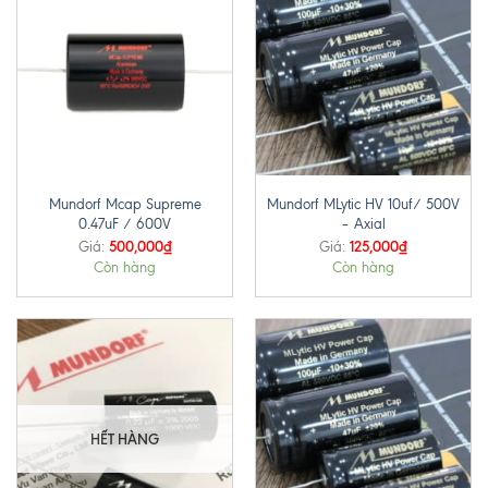
Mundorf Mcap Supreme
Mundorf MLytic HV 10uf/ 500V
0.47uF / 600V
– Axial
500,000
₫
125,000
₫
Giá:
Giá:
Còn hàng
Còn hàng
HẾT HÀNG