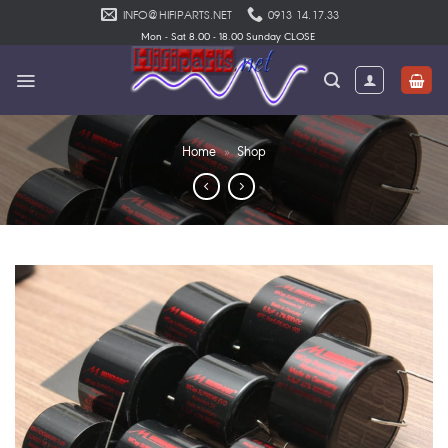
Skip
INFO@HIFIPARTS.NET
0913 14.17.33
to
Mon - Sat 8.00 - 18.00 Sunday CLOSE
content
Home
»
Shop