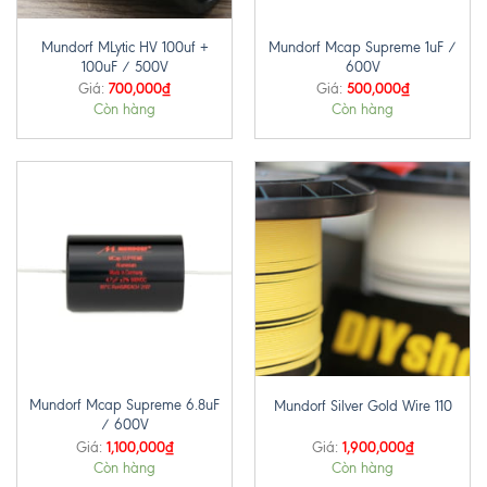
Mundorf MLytic HV 100uf +
Mundorf Mcap Supreme 1uF /
100uF / 500V
600V
700,000
₫
500,000
₫
Giá:
Giá:
Còn hàng
Còn hàng
Mundorf Mcap Supreme 6.8uF
Mundorf Silver Gold Wire 110
/ 600V
1,100,000
₫
1,900,000
₫
Giá:
Giá:
Còn hàng
Còn hàng