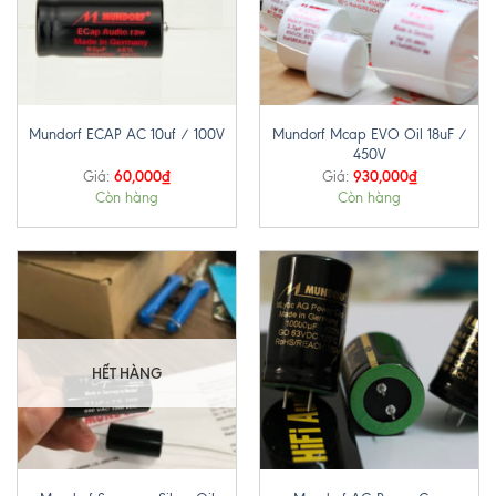
Mundorf Mcap EVO Oil 18uF /
Mundorf ECAP AC 10uf / 100V
450V
60,000
₫
930,000
₫
Giá:
Giá:
Còn hàng
Còn hàng
HẾT HÀNG