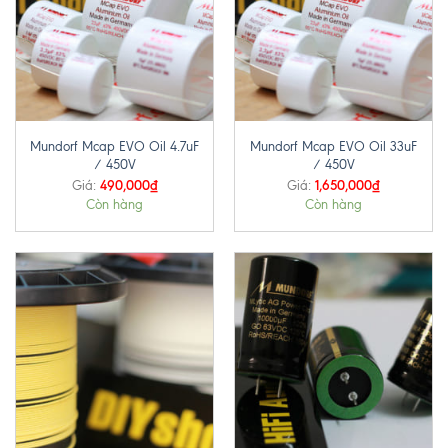
Mundorf Mcap EVO Oil 4.7uF
Mundorf Mcap EVO Oil 33uF
/ 450V
/ 450V
490,000
₫
1,650,000
₫
Giá:
Giá:
Còn hàng
Còn hàng