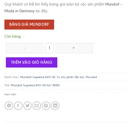
Mundorf –
Quý khách có thể tìm thấy bảng giá toàn bộ các sản phẩm
Made in Germany
tại đây :
BẢNG GIÁ MUNDORF
Còn hàng
Mundorf Supreme EVO Oil 1uf/ 1000V số lượng
THÊM VÀO GIỎ HÀNG
Danh mục:
Mundorf Supreme EVO Oil
,
Tụ cho phân tần loa
,
Mundorf
Thẻ:
Mundorf Supreme EVO Oil 1uf/ 800V
Xem trên: