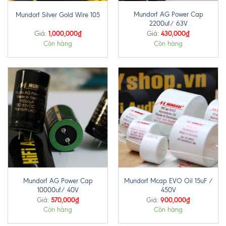
Mundorf AG Power Cap
Mundorf Silver Gold Wire 105
2200uf/ 63V
1,000,000
₫
430,000
₫
Giá:
Giá:
Còn hàng
Còn hàng
Mundorf AG Power Cap
Mundorf Mcap EVO Oil 15uF /
10000uf/ 40V
450V
570,000
₫
900,000
₫
Giá:
Giá:
Còn hàng
Còn hàng