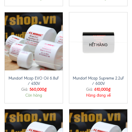
HẾT HÀNG
Mundorf Mcap EVO Oil 6.8uF
Mundorf Mcap Supreme 2.2uF
/ 450V
/ 600V
560,000
₫
610,000
₫
Giá:
Giá:
Còn hàng
Hàng đang về