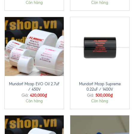
Còn hàng
Còn hàng
Mundorf Mcap EVO Oil 2.7uF
Mundorf Mcap Supreme
/ 450V
0.22uF / 1400V
420,000
₫
500,000
₫
Giá:
Giá:
Còn hàng
Còn hàng