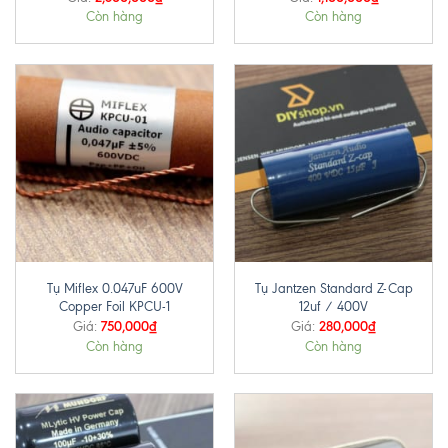
Còn hàng
Còn hàng
Tụ Miflex 0.047uF 600V
Tụ Jantzen Standard Z-Cap
Copper Foil KPCU-1
12uf / 400V
750,000
₫
280,000
₫
Giá:
Giá:
Còn hàng
Còn hàng