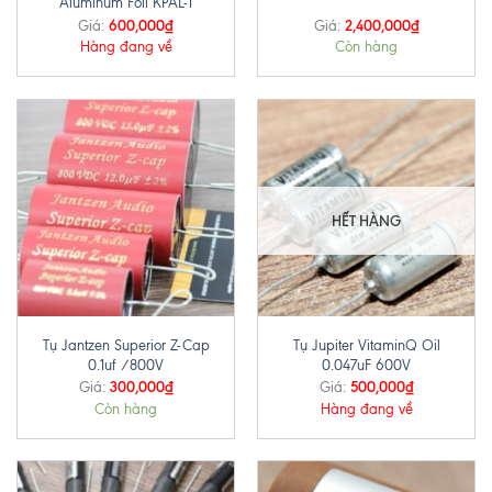
Aluminum Foil KPAL-1
600,000
₫
2,400,000
₫
Giá:
Giá:
Hàng đang về
Còn hàng
HẾT HÀNG
Tụ Jantzen Superior Z-Cap
Tụ Jupiter VitaminQ Oil
0.1uf /800V
0.047uF 600V
300,000
₫
500,000
₫
Giá:
Giá:
Còn hàng
Hàng đang về