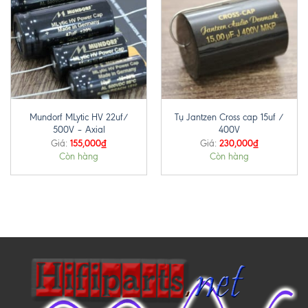
Mundorf MLytic HV 22uf/
Tụ Jantzen Cross cap 15uf /
500V – Axial
400V
155,000
₫
230,000
₫
Giá:
Giá:
Còn hàng
Còn hàng