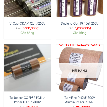
V-Cap ODAM 12uf /250V
Duelund Cast PP 15uF 250V
3,100,000
₫
1,900,000
₫
Giá:
Giá:
Còn hàng
Còn hàng
HẾT HÀNG
Tụ Jupiter COPPER FOIL /
Tụ Miflex 0.47uF 600V
Paper 0.1uf / 600V
Aluminum Foil KPAL-1
1,250,000
₫
850,000
₫