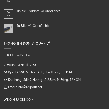
Th12
–
NGHE
DIY
NHẠC
một
SỐ
Tín hiệu Balance và Unbalance
16
loa
CHẤT
Th3
từ
LƯỢNG
B
CAO
tới
Tụ Điện và Các câu hỏi
Z
THÔNG TIN ĐƠN VỊ QUẢN LÝ
PERFECT WAVE Co,.Ltd
Hotline: 0913 14 17 33
Địa chỉ: 290/7 Phan Anh, Phú Thạnh, TP.HCM
Kho hàng: 551/9 Hương Lộ 2,Bình Trị Đông, TP.HCM
Emai : info@hifiparts.net
WE ON FACEBOOK