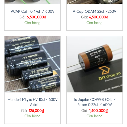
VCAP CuTF 0.47uF / 600V
V-Cap ODAM 22uf /250V
6,500,000
₫
4,500,000
₫
Giá:
Giá:
Còn hàng
Còn hàng
Mundorf MLytic HV 10uf/ 500V
Tụ Jupiter COPPER FOIL /
– Axial
Paper 0.22uf / 600V
125,000
₫
1,400,000
₫
Giá:
Giá:
Còn hàng
Còn hàng