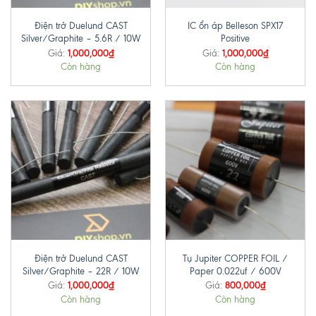
Điện trở Duelund CAST
IC ổn áp Belleson SPX17
Silver/Graphite – 5.6R / 10W
Positive
1,000,000
₫
1,000,000
₫
Giá:
Giá:
Còn hàng
Còn hàng
Điện trở Duelund CAST
Tụ Jupiter COPPER FOIL /
Silver/Graphite – 22R / 10W
Paper 0.022uf / 600V
1,000,000
₫
800,000
₫
Giá:
Giá:
Còn hàng
Còn hàng