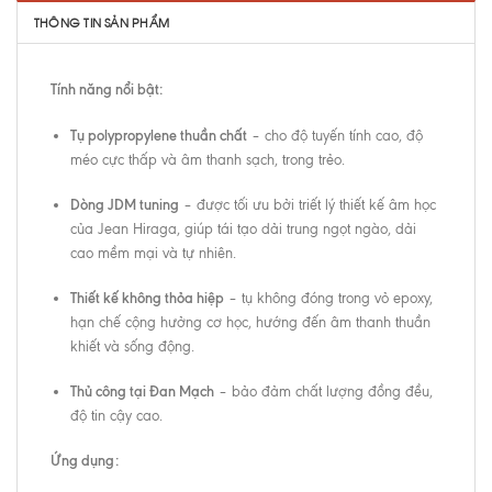
THÔNG TIN SẢN PHẨM
Tính năng nổi bật:
Tụ polypropylene thuần chất
– cho độ tuyến tính cao, độ
méo cực thấp và âm thanh sạch, trong trẻo.
Dòng JDM tuning
– được tối ưu bởi triết lý thiết kế âm học
của Jean Hiraga, giúp tái tạo dải trung ngọt ngào, dải
cao mềm mại và tự nhiên.
Thiết kế không thỏa hiệp
– tụ không đóng trong vỏ epoxy,
hạn chế cộng hưởng cơ học, hướng đến âm thanh thuần
khiết và sống động.
Thủ công tại Đan Mạch
– bảo đảm chất lượng đồng đều,
độ tin cậy cao.
Ứng dụng: