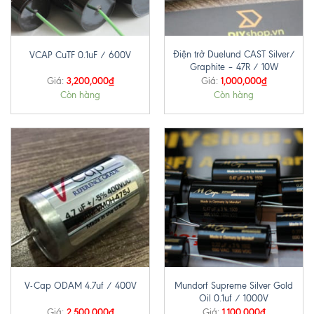
Điện trở Duelund CAST Silver/
VCAP CuTF 0.1uF / 600V
Graphite – 47R / 10W
3,200,000
₫
1,000,000
₫
Giá:
Giá:
Còn hàng
Còn hàng
Mundorf Supreme Silver Gold
V-Cap ODAM 4.7uf / 400V
Oil 0.1uf / 1000V
2,500,000
₫
1,100,000
₫
Giá:
Giá: