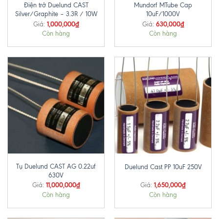
Điện trở Duelund CAST
Mundorf MTube Cap
Silver/Graphite – 3.3R / 10W
10uF/1000V
1,000,000
₫
630,000
₫
Giá:
Giá:
Còn hàng
Còn hàng
Tụ Duelund CAST AG 0.22uf
Duelund Cast PP 10uF 250V
630V
11,000,000
₫
1,650,000
₫
Giá:
Giá:
Còn hàng
Còn hàng