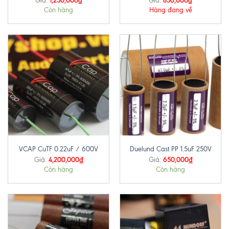
Giá:
Giá:
Còn hàng
Hàng đang về
VCAP CuTF 0.22uF / 600V
Duelund Cast PP 1.5uF 250V
4,200,000
₫
650,000
₫
Giá:
Giá:
Còn hàng
Còn hàng