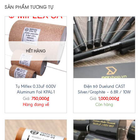
SẢN PHẨM TƯƠNG TỰ
HẾT HÀNG
Tụ Miflex 0.33uF 600V
Điện trở Duelund CAST
Aluminum Foil KPAL-1
Silver/Graphite – 6.8R / 10W
750,000
₫
1,000,000
₫
Giá:
Giá:
Hàng đang về
Còn hàng