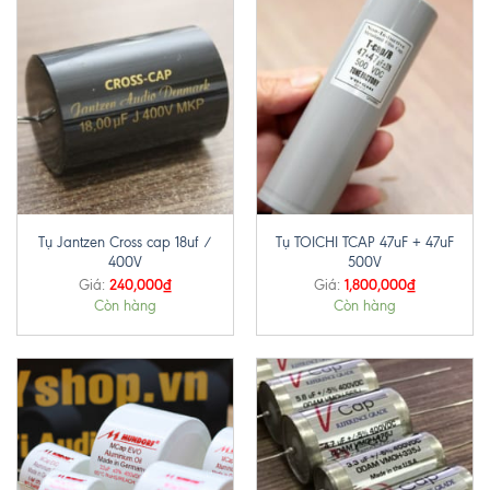
Tụ Jantzen Cross cap 18uf /
Tụ TOICHI TCAP 47uF + 47uF
400V
500V
240,000
₫
1,800,000
₫
Giá:
Giá:
Còn hàng
Còn hàng