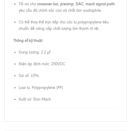
crossover loa
preamp
DAC
mạch signal path
Tối ưu cho
,
,
,
yêu cầu độ chính xác cao và chất âm audiophile.
Có thể thay thế trực tiếp cho các tụ polypropylene tiêu
chuẩn để nâng cấp chất lượng âm thanh rõ rệt.
Thông số kỹ thuật:
Dung lượng: 2.2 µF
Điện áp định mức: 250VDC
Sai số: ±5%
Loại tụ: Polypropylene (PP)
Xuất xứ: Đan Mạch