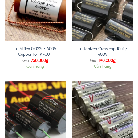
Tụ Miflex 0.022uF 600V
Tụ Jantzen Cross cap 10uf /
Copper Foil KPCU-1
400V
750,000
₫
190,000
₫
Giá:
Giá:
Còn hàng
Còn hàng