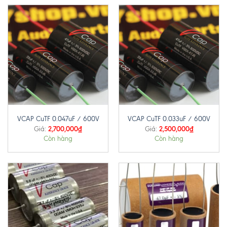
VCAP CuTF 0.047uF / 600V
VCAP CuTF 0.033uF / 600V
2,700,000
₫
2,500,000
₫
Giá:
Giá:
Còn hàng
Còn hàng