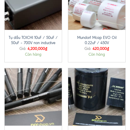
Tụ dầu TOICHI 10uF / 50uF /
Mundorf Mcap EVO Oil
50uF – 700V non inductive
0.22uF / 450V
4,200,000
₫
420,000
₫
Giá:
Giá:
Còn hàng
Còn hàng