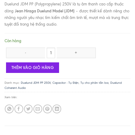
Duelund JDM PP (Polypropylene) 250V là tụ âm thanh cao cấp thuộc
Jean Hiraga Duelund Model (JDM)
dòng
– được thiết kế dành riêng cho
những người yêu nhạc tìm kiếm chất âm tinh tế, mượt mà và trung thực
tuyệt đối trong hệ thống audio.
Còn hàng
Duelund JDM PP 2.2uF 250V số lượng
THÊM VÀO GIỎ HÀNG
Danh mục:
Duelund JDM PP 250V
,
Capacitor - Tụ Điện
,
Tụ cho phân tần loa
,
Duelund
Coherent Audio
Xem trên: