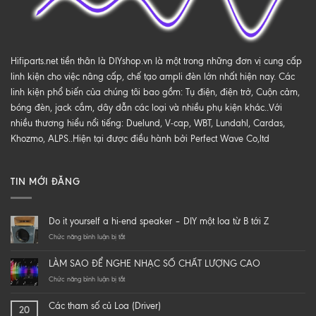
Hifiparts.net tiền thân là DIYshop.vn là một trong những đơn vị cung cấp
linh kiện cho việc nâng cấp, chế tạo ampli đèn lớn nhất hiện nay. Các
linh kiện phổ biến của chúng tôi bao gồm: Tụ điện, điện trở, Cuộn cảm,
bóng đèn, jack cắm, dây dẫn các loại và nhiều phụ kiện khác..Với
nhiều thương hiểu nổi tiếng: Duelund, V-cap, WBT, Lundahl, Cardas,
Khozmo, ALPS..Hiện tại được điều hành bởi Perfect Wave Co,ltd
TIN MỚI ĐĂNG
Do it yourself a hi-end speaker – DIY một loa từ B tới Z
ở
Chức năng bình luận bị tắt
Do
it
LÀM SAO ĐỂ NGHE NHẠC SỐ CHẤT LƯỢNG CAO
yourself
a
ở
Chức năng bình luận bị tắt
hi-
LÀM
end
SAO
Các tham số củ Loa (Driver)
20
speaker
ĐỂ