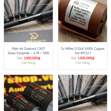
Điện trở Duelund CAST
Tụ Miflex 0.33uF 600V Copper
Silver/Graphite – 4.7R / 10W
Foil KPCU-1
1,000,000
₫
1,300,000
₫
Giá:
Giá:
Còn hàng
Còn hàng