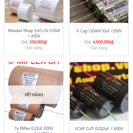
Mundorf Mcap EVO Oil 0.01uF
V-Cap ODAM 33uf /250V
/ 650V
330,000
₫
4,900,000
₫
Giá:
Giá:
Còn hàng
Còn hàng
HẾT HÀNG
Tụ Miflex 0.22uF 600V
VCAP CuTF 0.022uF / 600V