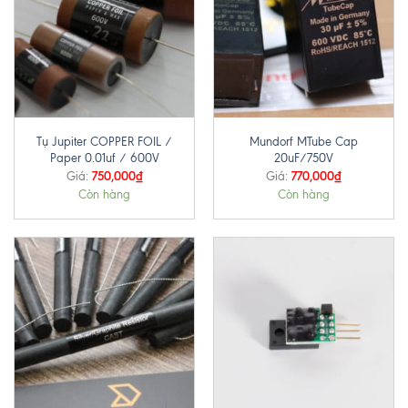
Tụ Jupiter COPPER FOIL /
Mundorf MTube Cap
Paper 0.01uf / 600V
20uF/750V
750,000
₫
770,000
₫
Giá:
Giá:
Còn hàng
Còn hàng