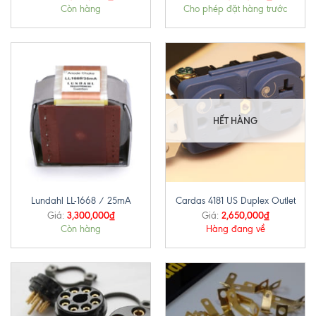
Còn hàng
Cho phép đặt hàng trước
HẾT HÀNG
Lundahl LL-1668 / 25mA
Cardas 4181 US Duplex Outlet
3,300,000
₫
2,650,000
₫
Giá:
Giá:
Còn hàng
Hàng đang về