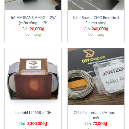
Trở AMTRANS AMRG – 2W
Tube Socket CMC Bakelite 4
(chân vàng) – 2K
Pin mạ vàng
90,000
₫
240,000
₫
Giá:
Giá:
Còn hàng
Còn hàng
Chì hàn Jantzen 4% bạc –
Lundahl LL-1638 / 10H
mét
3,300,000
₫
70,000
₫
Giá:
Giá: