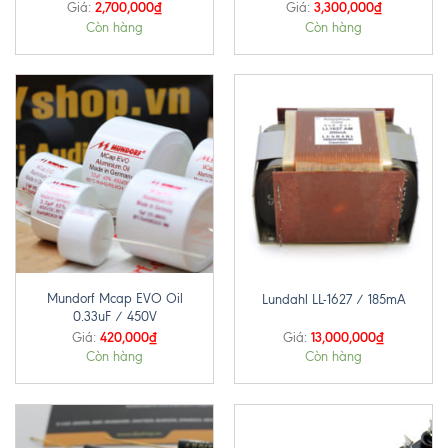
2,700,000
₫
3,300,000
₫
Giá:
Giá:
Còn hàng
Còn hàng
Mundorf Mcap EVO Oil
Lundahl LL-1627 / 185mA
0.33uF / 450V
420,000
₫
13,000,000
₫
Giá:
Giá:
Còn hàng
Còn hàng