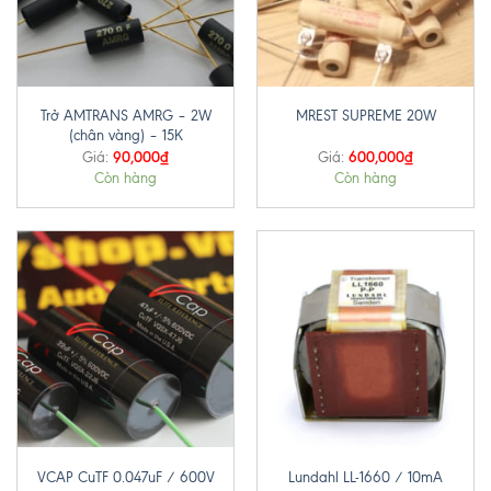
Trở AMTRANS AMRG – 2W
MREST SUPREME 20W
(chân vàng) – 15K
90,000
₫
600,000
₫
Giá:
Giá:
Còn hàng
Còn hàng
VCAP CuTF 0.047uF / 600V
Lundahl LL-1660 / 10mA