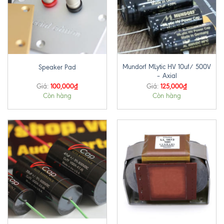
Mundorf MLytic HV 10uf/ 500V
Speaker Pad
– Axial
100,000
₫
125,000
₫
Giá:
Giá:
Còn hàng
Còn hàng