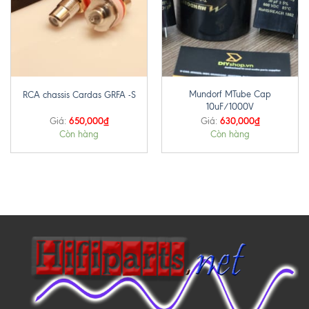
Mundorf MTube Cap
RCA chassis Cardas GRFA -S
10uF/1000V
650,000
₫
630,000
₫
Giá:
Giá:
Còn hàng
Còn hàng