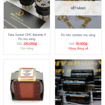
HẾT HÀNG
Tube Socket CMC Bakelite 9
Pin hàn Jantzen mạ vàng
Pin mạ vàng
230,000
₫
50,000
₫
Giá:
Giá:
Còn hàng
Hàng đang về