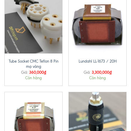
Tube Socket CMC Teflon 8 Pin
Lundahl LL-1673 / 20H
mạ vàng
360,000
₫
3,300,000
₫
Giá:
Giá:
Còn hàng
Còn hàng