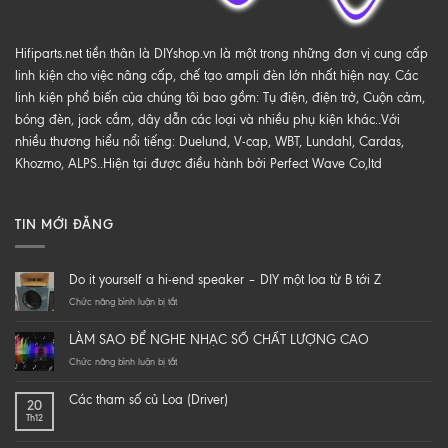
Hifiparts.net tiền thân là DIYshop.vn là một trong những đơn vị cung cấp
linh kiện cho việc nâng cấp, chế tạo ampli đèn lớn nhất hiện nay. Các
linh kiện phổ biến của chúng tôi bao gồm: Tụ điện, điện trở, Cuộn cảm,
bóng đèn, jack cắm, dây dẫn các loại và nhiều phụ kiện khác..Với
nhiều thương hiểu nổi tiếng: Duelund, V-cap, WBT, Lundahl, Cardas,
Khozmo, ALPS..Hiện tại được điều hành bởi Perfect Wave Co,ltd
TIN MỚI ĐĂNG
Do it yourself a hi-end speaker – DIY một loa từ B tới Z
ở
Chức năng bình luận bị tắt
Do
it
LÀM SAO ĐỂ NGHE NHẠC SỐ CHẤT LƯỢNG CAO
yourself
a
ở
Chức năng bình luận bị tắt
hi-
LÀM
end
SAO
Các tham số củ Loa (Driver)
20
speaker
ĐỂ
Th12
–
NGHE
DIY
NHẠC