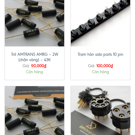
Trở AMTRANS AMRG – 2W
Trạm hàn sato parts 10 pin
(chân vàng) – 43K
90,000
₫
100,000
₫
Giá:
Giá:
Còn hàng
Còn hàng