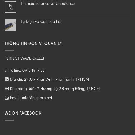
một
SỐ
Tín hiệu Balance và Unbalance
16
loa
CHẤT
Th3
từ
LƯỢNG
B
CAO
tới
Tụ Điện và Các câu hỏi
Z
THÔNG TIN ĐƠN VỊ QUẢN LÝ
PERFECT WAVE Co,.Ltd
Hotline: 0913 14 17 33
Địa chỉ: 290/7 Phan Anh, Phú Thạnh, TP.HCM
Kho hàng: 551/9 Hương Lộ 2,Bình Trị Đông, TP.HCM
Emai : info@hifiparts.net
WE ON FACEBOOK