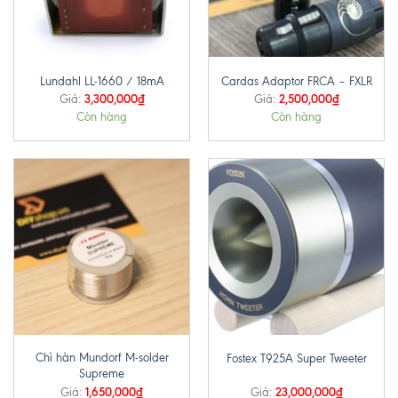
Lundahl LL-1660 / 18mA
Cardas Adaptor FRCA – FXLR
3,300,000
₫
2,500,000
₫
Giá:
Giá:
Còn hàng
Còn hàng
Chì hàn Mundorf M-solder
Fostex T925A Super Tweeter
Supreme
1,650,000
₫
23,000,000
₫
Giá:
Giá: