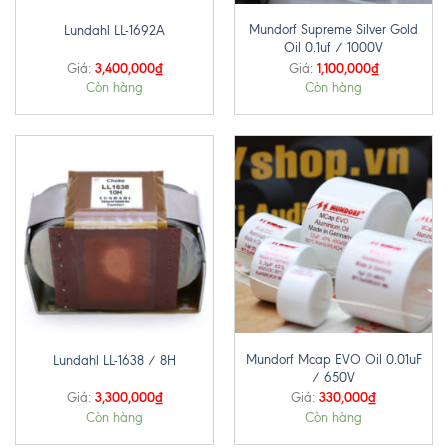
Mundorf Supreme Silver Gold
Lundahl LL-1692A
Oil 0.1uf / 1000V
3,400,000
₫
1,100,000
₫
Giá:
Giá:
Còn hàng
Còn hàng
Mundorf Mcap EVO Oil 0.01uF
Lundahl LL-1638 / 8H
/ 650V
3,300,000
₫
330,000
₫
Giá:
Giá:
Còn hàng
Còn hàng