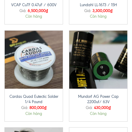
VCAP CuTF 0.47uF / 600V
Lundahl LL-1673 / 15H
6,500,000
₫
3,300,000
₫
Giá:
Giá:
Còn hàng
Còn hàng
Cardas Quad Eutectic Solder
Mundorf AG Power Cap
1/4 Pound
2200uf/ 63V
800,000
₫
430,000
₫
Giá:
Giá:
Còn hàng
Còn hàng