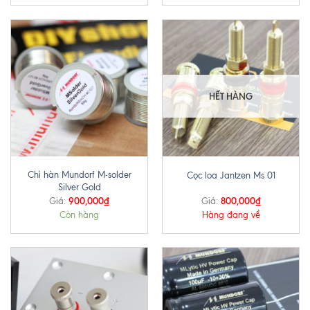
HẾT HÀNG
Chì hàn Mundorf M-solder
Cọc loa Jantzen Ms 01
Silver Gold
900,000
₫
800,000
₫
Giá:
Giá:
Còn hàng
Hàng đang về