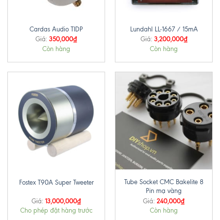
Cardas Audio TIDP
Lundahl LL-1667 / 15mA
350,000
₫
3,200,000
₫
Giá:
Giá:
Còn hàng
Còn hàng
Tube Socket CMC Bakelite 8
Fostex T90A Super Tweeter
Pin mạ vàng
13,000,000
₫
240,000
₫
Giá:
Giá:
Cho phép đặt hàng trước
Còn hàng