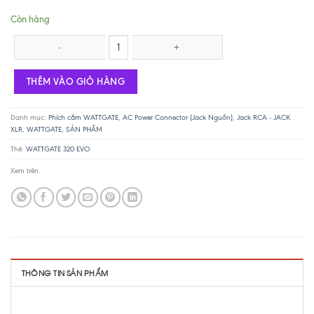
Còn hàng
WATTGATE 320 EVO - Black số lượng
THÊM VÀO GIỎ HÀNG
Danh mục:
Phích cắm WATTGATE
,
AC Power Connector (Jack Nguồn)
,
Jack RCA - JACK
XLR
,
WATTGATE
,
SẢN PHẨM
Thẻ:
WATTGATE 320 EVO
Xem trên:
THÔNG TIN SẢN PHẨM