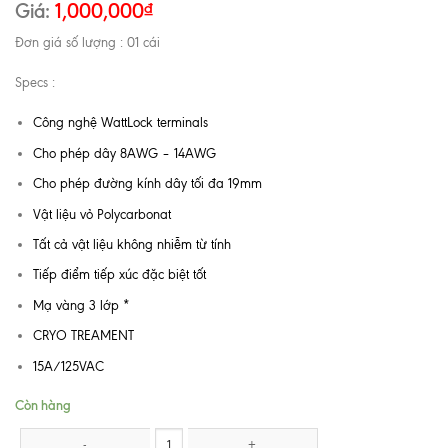
Giá:
1,000,000
₫
Đơn giá số lượng : 01 cái
Specs :
Công nghệ WattLock terminals
Cho phép dây 8AWG – 14AWG
Cho phép đường kính dây tối đa 19mm
Vật liệu vỏ Polycarbonat
Tất cả vật liệu không nhiễm từ tính
Tiếp điểm tiếp xúc đặc biệt tốt
Mạ vàng 3 lớp *
CRYO TREAMENT
15A/125VAC
Còn hàng
WATTGATE 5266 EVO - Clear số lượng