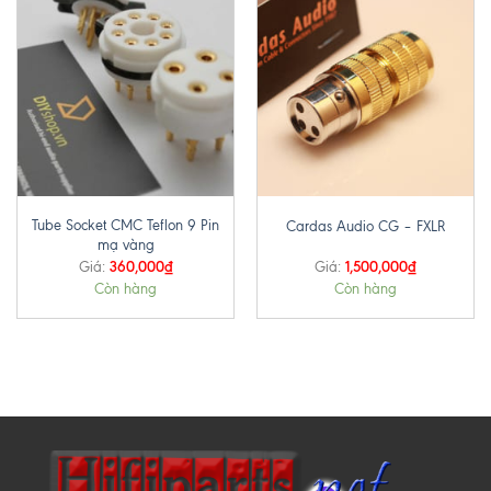
Tube Socket CMC Teflon 9 Pin
Cardas Audio CG – FXLR
mạ vàng
360,000
₫
1,500,000
₫
Giá:
Giá:
Còn hàng
Còn hàng