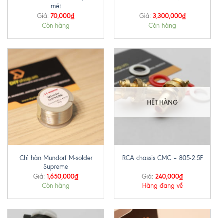
mét
70,000
₫
3,300,000
₫
Giá:
Giá:
Còn hàng
Còn hàng
HẾT HÀNG
Chì hàn Mundorf M-solder
RCA chassis CMC – 805-2.5F
Supreme
1,650,000
₫
240,000
₫
Giá:
Giá:
Còn hàng
Hàng đang về