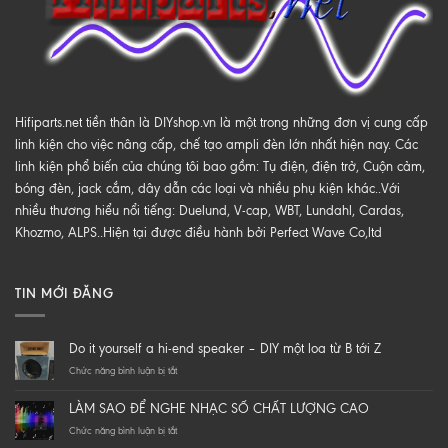
Hifiparts.net tiền thân là DIYshop.vn là một trong những đơn vị cung cấp
linh kiện cho việc nâng cấp, chế tạo ampli đèn lớn nhất hiện nay. Các
linh kiện phổ biến của chúng tôi bao gồm: Tụ điện, điện trở, Cuộn cảm,
bóng đèn, jack cắm, dây dẫn các loại và nhiều phụ kiện khác..Với
nhiều thương hiểu nổi tiếng: Duelund, V-cap, WBT, Lundahl, Cardas,
Khozmo, ALPS..Hiện tại được điều hành bởi Perfect Wave Co,ltd
TIN MỚI ĐĂNG
Do it yourself a hi-end speaker – DIY một loa từ B tới Z
ở
Chức năng bình luận bị tắt
Do
it
LÀM SAO ĐỂ NGHE NHẠC SỐ CHẤT LƯỢNG CAO
yourself
a
ở
Chức năng bình luận bị tắt
hi-
LÀM