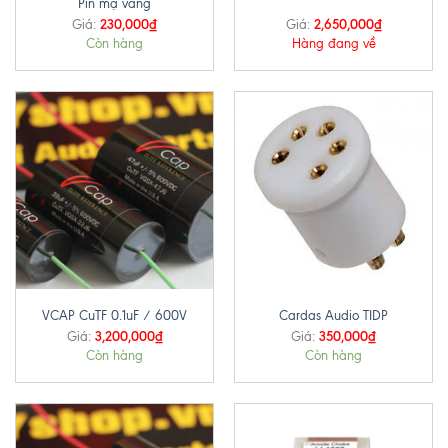
Pin mạ vàng
230,000
₫
2,650,000
₫
Giá:
Giá:
Còn hàng
Hàng đang về
VCAP CuTF 0.1uF / 600V
Cardas Audio TIDP
3,200,000
₫
350,000
₫
Giá:
Giá:
Còn hàng
Còn hàng