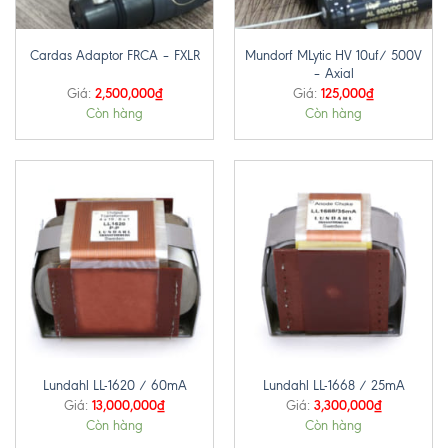
Mundorf MLytic HV 10uf/ 500V
Cardas Adaptor FRCA – FXLR
– Axial
2,500,000
₫
125,000
₫
Giá:
Giá:
Còn hàng
Còn hàng
Lundahl LL-1620 / 60mA
Lundahl LL-1668 / 25mA
13,000,000
₫
3,300,000
₫
Giá:
Giá:
Còn hàng
Còn hàng