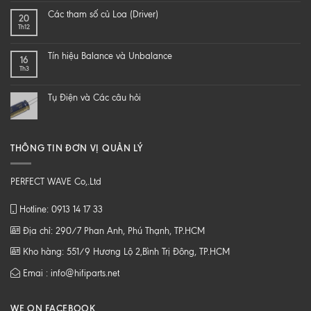
end
SAO
Các tham số củ Loa (Driver)
20
speaker
ĐỂ
Th12
–
NGHE
DIY
NHẠC
một
SỐ
Tín hiệu Balance và Unbalance
16
loa
CHẤT
Th3
từ
LƯỢNG
B
CAO
tới
Tụ Điện và Các câu hỏi
Z
THÔNG TIN ĐƠN VỊ QUẢN LÝ
PERFECT WAVE Co,.Ltd
Hotline: 0913 14 17 33
Địa chỉ: 290/7 Phan Anh, Phú Thạnh, TP.HCM
Kho hàng: 551/9 Hương Lộ 2,Bình Trị Đông, TP.HCM
Emai : info@hifiparts.net
WE ON FACEBOOK