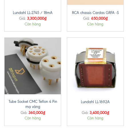
Lundahl LL-2745 / 18mA
RCA chassis Cardas GRFA -S
3,300,000
₫
650,000
₫
Giá:
Giá:
Còn hàng
Còn hàng
Tube Socket CMC Teflon 4 Pin
Lundahl LL-1692A
mạ vàng
360,000
₫
3,400,000
₫
Giá:
Giá:
Còn hàng
Còn hàng