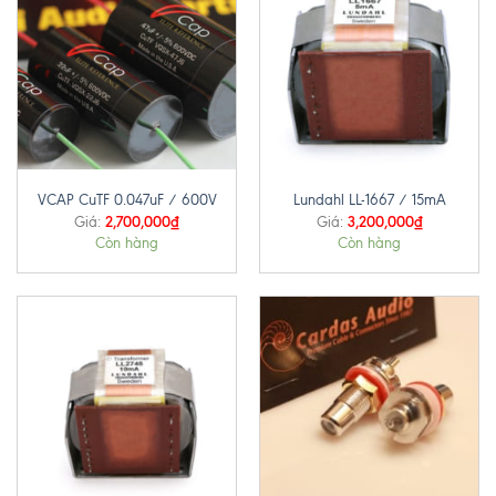
VCAP CuTF 0.047uF / 600V
Lundahl LL-1667 / 15mA
2,700,000
₫
3,200,000
₫
Giá:
Giá:
Còn hàng
Còn hàng