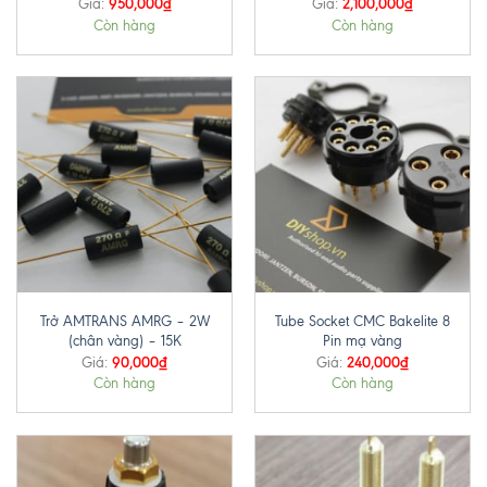
950,000
₫
2,100,000
₫
Giá:
Giá:
Còn hàng
Còn hàng
Trở AMTRANS AMRG – 2W
Tube Socket CMC Bakelite 8
(chân vàng) – 15K
Pin mạ vàng
90,000
₫
240,000
₫
Giá:
Giá:
Còn hàng
Còn hàng