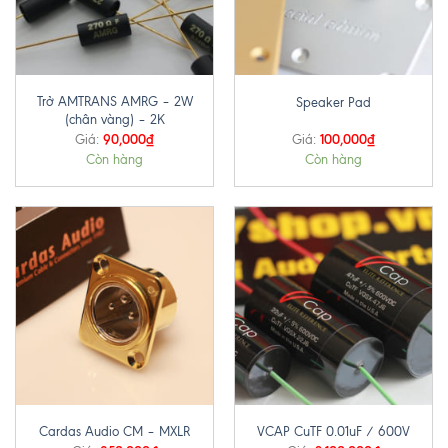
Trở AMTRANS AMRG – 2W
Speaker Pad
(chân vàng) – 2K
90,000
₫
100,000
₫
Giá:
Giá:
Còn hàng
Còn hàng
Cardas Audio CM – MXLR
VCAP CuTF 0.01uF / 600V