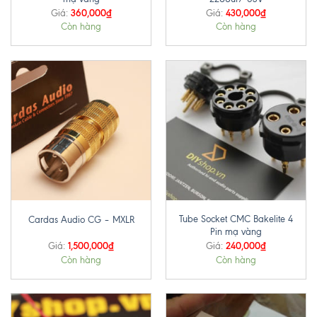
360,000
₫
430,000
₫
Giá:
Giá:
Còn hàng
Còn hàng
Tube Socket CMC Bakelite 4
Cardas Audio CG – MXLR
Pin mạ vàng
1,500,000
₫
240,000
₫
Giá:
Giá:
Còn hàng
Còn hàng