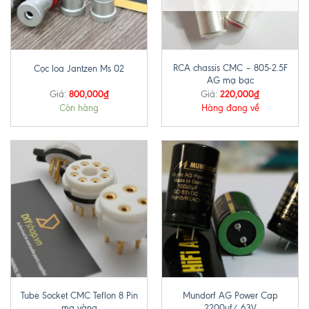
RCA chassis CMC – 805-2.5F
Cọc loa Jantzen Ms 02
AG mạ bạc
800,000
₫
220,000
₫
Giá:
Giá:
Còn hàng
Hàng đang về
Tube Socket CMC Teflon 8 Pin
Mundorf AG Power Cap
mạ vàng
2200uf/ 63V