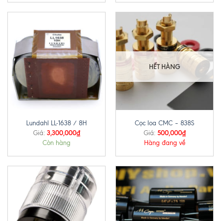
HẾT HÀNG
Lundahl LL-1638 / 8H
Cọc loa CMC – 838S
3,300,000
₫
500,000
₫
Giá:
Giá:
Còn hàng
Hàng đang về