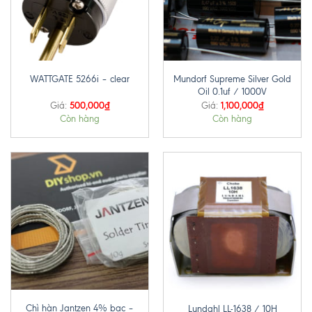
Mundorf Supreme Silver Gold
WATTGATE 5266i – clear
Oil 0.1uf / 1000V
500,000
₫
1,100,000
₫
Giá:
Giá:
Còn hàng
Còn hàng
Chì hàn Jantzen 4% bạc –
Lundahl LL-1638 / 10H