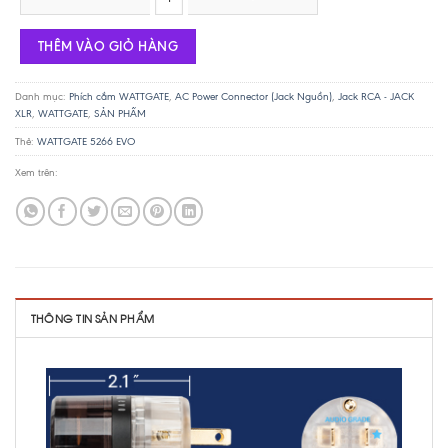
THÊM VÀO GIỎ HÀNG
Danh mục:
Phích cắm WATTGATE
,
AC Power Connector (Jack Nguồn)
,
Jack RCA - JACK
XLR
,
WATTGATE
,
SẢN PHẨM
Thẻ:
WATTGATE 5266 EVO
Xem trên:
THÔNG TIN SẢN PHẨM