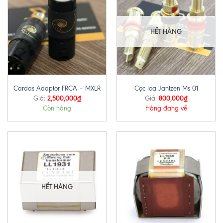
HẾT HÀNG
Cardas Adaptor FRCA – MXLR
Cọc loa Jantzen Ms 01
2,500,000
₫
800,000
₫
Giá:
Giá:
Còn hàng
Hàng đang về
HẾT HÀNG