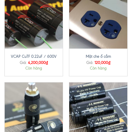
VCAP CuTF 0.22uF / 600V
Mặt che ổ cắm
4,200,000
₫
120,000
₫
Giá:
Giá:
Còn hàng
Còn hàng