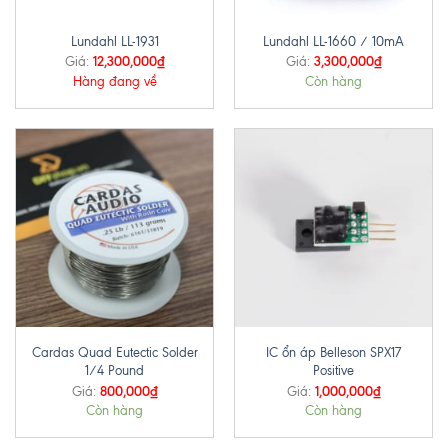
Lundahl LL-1931
Lundahl LL-1660 / 10mA
12,300,000
₫
3,300,000
₫
Giá:
Giá:
Hàng đang về
Còn hàng
Cardas Quad Eutectic Solder
IC ổn áp Belleson SPX17
1/4 Pound
Positive
800,000
₫
1,000,000
₫
Giá:
Giá:
Còn hàng
Còn hàng