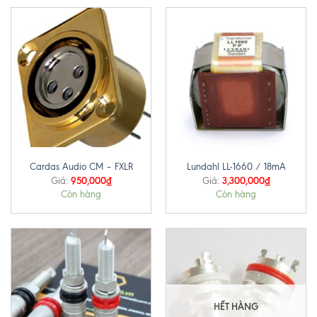
Cardas Audio CM – FXLR
Lundahl LL-1660 / 18mA
950,000
₫
3,300,000
₫
Giá:
Giá:
Còn hàng
Còn hàng
HẾT HÀNG