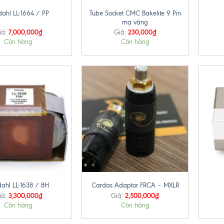
Tube Socket CMC Bakelite 9 Pin
dahl LL-1664 / PP
mạ vàng
7,000,000
₫
230,000
₫
iá:
Giá:
Còn hàng
Còn hàng
+
+
ahl LL-1638 / 8H
Cardas Adaptor FRCA – MXLR
3,300,000
₫
2,500,000
₫
iá:
Giá:
Còn hàng
Còn hàng