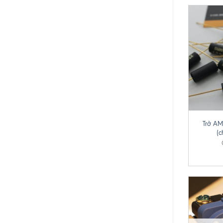
+
Trở A
(c