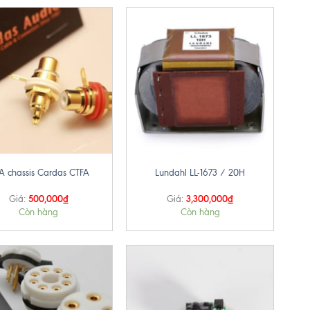
+
A chassis Cardas CTFA
Lundahl LL-1673 / 20H
500,000
₫
3,300,000
₫
Giá:
Giá:
Còn hàng
Còn hàng