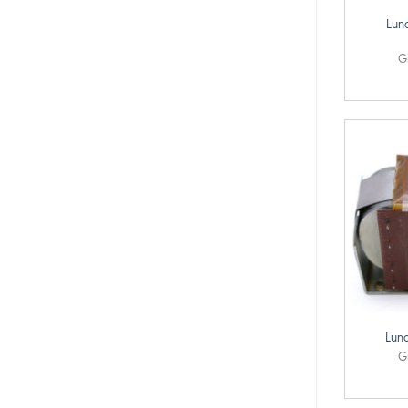
Lun
G
+
Lund
G