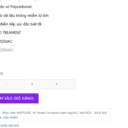
liệu vỏ Polycarbonat
cả vật liệu không nhiễm từ tính
 điểm tiếp xúc đặc biệt tốt
O TREAMENT
/125VAC
/250VAC
ng
E 320 EVO - Clear số lượng
ÊM VÀO GIỎ HÀNG
c:
Phích cắm WATTGATE
,
AC Power Connector (Jack Nguồn)
,
Jack RCA - JACK XLR
,
E
,
SẢN PHẨM
GATE 320 EVO