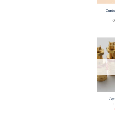
Carda
G
+
Cọc
G