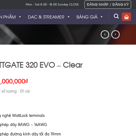
ĐĂNG NHẬP / ĐĂNG KÝ
Mon - Sat 8.00 - 18.00 Sunday CLOSE
N PHẨM
DAC & STREAMER
BẢNG GIÁ
TGATE 320 EVO – Clear
1,000,000
₫
 số lượng : 01 cái
 nghệ WattLock terminals
 phép dây 8AWG – 14AWG
phép đường kính dây tối đa 19mm