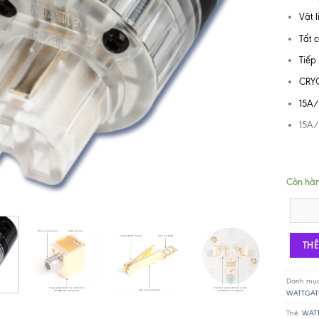
Vật 
Tất 
Tiếp
CRY
15A
15A
Còn hà
WATTGAT
TH
Danh mụ
WATTGAT
Thẻ:
WATT