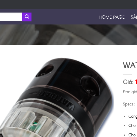
HOME PAGE
SẢ
WAT
Giá:
Đơn giá
Specs :
Công
Cho
Cho 