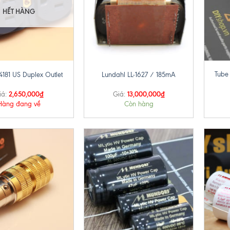
HẾT HÀNG
+
+
Tube
4181 US Duplex Outlet
Lundahl LL-1627 / 185mA
2,650,000
₫
13,000,000
₫
iá:
Giá:
Hàng đang về
Còn hàng
+
+