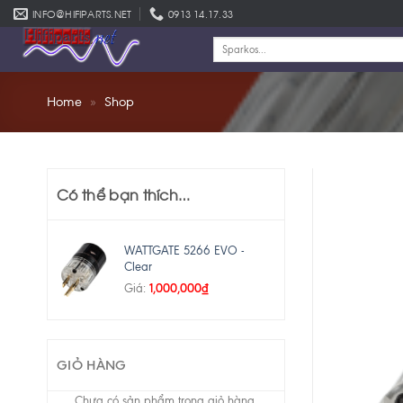
Skip
INFO@HIFIPARTS.NET
0913 14.17.33
to
Tìm
content
kiếm:
Home
»
Shop
Có thể bạn thích…
WATTGATE 5266 EVO -
Clear
1,000,000
₫
Giá:
GIỎ HÀNG
Chưa có sản phẩm trong giỏ hàng.