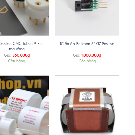
+
 Socket CMC Teflon 9 Pin
IC ổn áp Belleson SPX17 Positive
mạ vàng
360,000
₫
1,000,000
₫
Giá:
Giá:
Còn hàng
Còn hàng
+