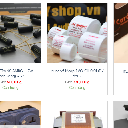
+
+
MTRANS AMRG – 2W
Mundorf Mcap EVO Oil 0.01uF /
RC
hân vàng) – 2K
650V
90,000
₫
330,000
₫
Giá:
Giá:
Còn hàng
Còn hàng