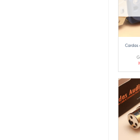
+
Cardas 
G
+