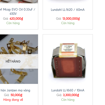
rf Mcap EVO Oil 0.33uF /
Lundahl LL-1620 / 60mA
450V
420,000
₫
13,000,000
₫
Giá:
Giá:
Còn hàng
Còn hàng
HẾT HÀNG
+
n hàn Jantzen mạ vàng
Lundahl LL-1660 / 10mA
50,000
₫
3,300,000
₫
Giá:
Giá:
Hàng đang về
Còn hàng