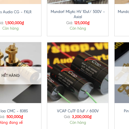
Mundorf MLytic HV 10uf/ 500V –
Mundo
s Audio CG – FXLR
Axial
1,500,000
₫
125,000
₫
iá:
Giá:
Còn hàng
Còn hàng
HẾT HÀNG
+
+
 loa CMC – 838S
VCAP CuTF 0.1uF / 600V
Pi
500,000
₫
3,200,000
₫
iá:
Giá:
Hàng đang về
Còn hàng