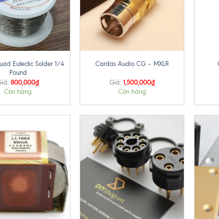
+
+
ad Eutectic Solder 1/4
Cardas Audio CG – MXLR
Pound
800,000
₫
1,500,000
₫
iá:
Giá:
Còn hàng
Còn hàng
+
+