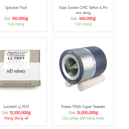
Tube Socket CMC Teflon 4 Pin
Speaker Pad
mạ vàng
100,000
₫
360,000
₫
Giá:
Giá:
Còn hàng
Còn hàng
HẾT HÀNG
+
Lundahl LL-1931
Fostex T90A Super Tweeter
12,300,000
₫
13,000,000
₫
Giá:
Giá:
Hàng đang về
Cho phép đặt hàng trước