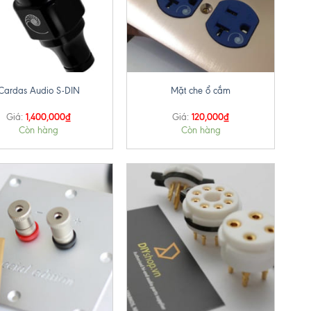
+
Cardas Audio S-DIN
Mặt che ổ cắm
1,400,000
₫
120,000
₫
Giá:
Giá:
Còn hàng
Còn hàng
+