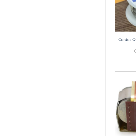
+
Cardas Qu
G
+