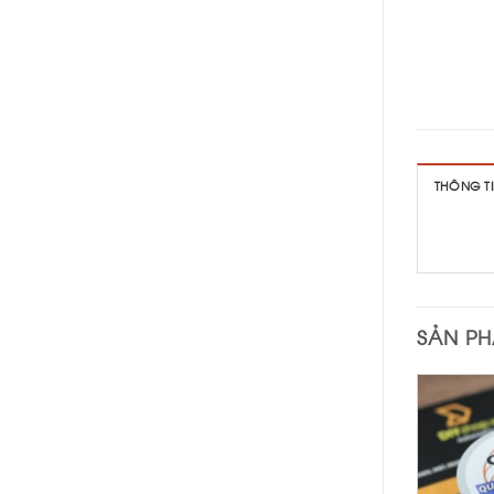
THÔNG T
SẢN P