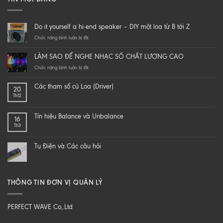
Do it yourself a hi-end speaker – DIY một loa từ B tới Z
ở
Chức năng bình luận bị tắt
Do
it
LÀM SAO ĐỂ NGHE NHẠC SỐ CHẤT LƯỢNG CAO
yourself
a
ở
Chức năng bình luận bị tắt
hi-
LÀM
end
SAO
Các tham số củ Loa (Driver)
20
speaker
ĐỂ
Th12
–
NGHE
DIY
NHẠC
một
SỐ
Tín hiệu Balance và Unbalance
16
loa
CHẤT
Th3
từ
LƯỢNG
B
CAO
tới
Tụ Điện và Các câu hỏi
Z
THÔNG TIN ĐƠN VỊ QUẢN LÝ
PERFECT WAVE Co,.Ltd