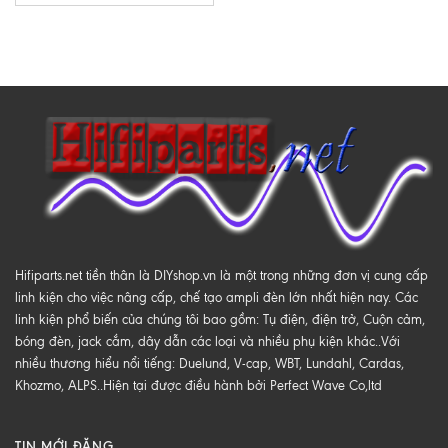
Hifiparts.net tiền thân là DIYshop.vn là một trong những đơn vị cung cấp
linh kiện cho việc nâng cấp, chế tạo ampli đèn lớn nhất hiện nay. Các
linh kiện phổ biến của chúng tôi bao gồm: Tụ điện, điện trở, Cuộn cảm,
bóng đèn, jack cắm, dây dẫn các loại và nhiều phụ kiện khác..Với
nhiều thương hiểu nổi tiếng: Duelund, V-cap, WBT, Lundahl, Cardas,
Khozmo, ALPS..Hiện tại được điều hành bởi Perfect Wave Co,ltd
TIN MỚI ĐĂNG