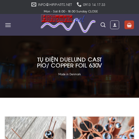
Skip
INFO@HIFIPARTS.NET
0913 14.17.33
to
Mon - Sat 8.00 - 18.00 Sunday CLOSE
content
TỤ ĐIỆN DUELUND CAST
PIO/ COPPER FOIL 630V
Made in Denmark