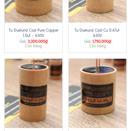
Tụ Duelund Cast Pure Copper
Tụ Duelund Cast Cu 0.47uf-
1.0uf – 630V
630V
3,300,000
₫
1,750,000
₫
Giá:
Giá:
Còn hàng
Còn hàng