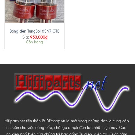
Bóng đèn TungSol 6SN7 GTB
950,000
₫
Giá:
Còn hàng
Hifiparts.net tiền thân là DIYshop.vn là một trong những đơn vị cung cấp
linh kiện cho việc nâng cấp, chế tạo ampli đèn lớn nhất hiện nay. Các
linh kiện phổ biến của chúng tôi bao gồm: Tụ điện, điện trở, Cuộn cảm,