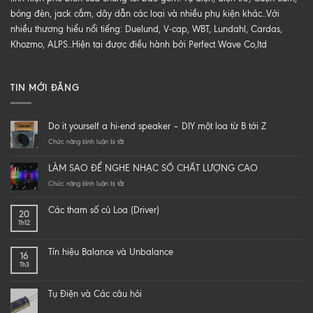
bóng đèn, jack cắm, dây dẫn các loại và nhiều phụ kiện khác..Với
nhiều thương hiểu nổi tiếng: Duelund, V-cap, WBT, Lundahl, Cardas,
Khozmo, ALPS..Hiện tại được điều hành bởi Perfect Wave Co,ltd
TIN MỚI ĐĂNG
Do it yourself a hi-end speaker – DIY một loa từ B tới Z
ở
Chức năng bình luận bị tắt
Do
it
LÀM SAO ĐỂ NGHE NHẠC SỐ CHẤT LƯỢNG CAO
yourself
a
ở
Chức năng bình luận bị tắt
hi-
LÀM
end
SAO
Các tham số củ Loa (Driver)
20
speaker
ĐỂ
Th12
–
NGHE
DIY
NHẠC
một
SỐ
Tín hiệu Balance và Unbalance
16
loa
CHẤT
Th3
từ
LƯỢNG
B
CAO
tới
Tụ Điện và Các câu hỏi
Z