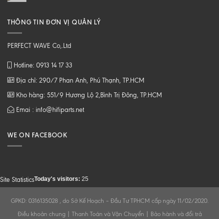
THÔNG TIN ĐƠN VỊ QUẢN LÝ
PERFECT WAVE Co,.Ltd
Hotline: 0913 14 17 33
Địa chỉ: 290/7 Phan Anh, Phú Thạnh, TP.HCM
Kho hàng: 551/9 Hương Lộ 2,Bình Trị Đông, TP.HCM
Emai : info@hifiparts.net
WE ON FACEBOOK
Today's visitors:
25
Site Statistics
GPKD: 0316135028 , do Sở Kế Hoạch – Đầu Tư TPHCM cấp ngày 11/02/2020.
Điều khoản chung
|
Thanh Toán và Vận Chuyển
|
Bảo hành và đổi trả