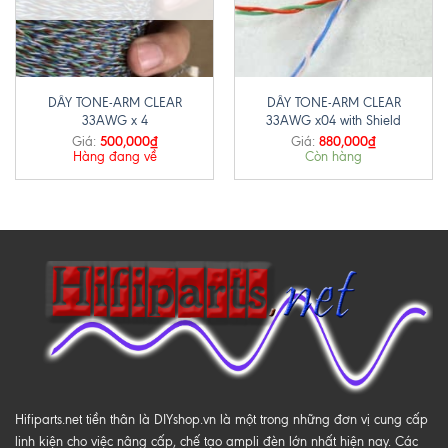
DÂY TONE-ARM CLEAR
DÂY TONE-ARM CLEAR
33AWG x 4
33AWG x04 with Shield
500,000
₫
880,000
₫
Giá:
Giá:
Hàng đang về
Còn hàng
Hifiparts.net tiền thân là DIYshop.vn là một trong những đơn vị cung cấp
linh kiện cho việc nâng cấp, chế tạo ampli đèn lớn nhất hiện nay. Các