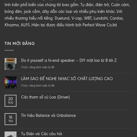
linh kiện phổ biến của chúng tôi bao gồm: Tụ điện, điện trở, Cuộn cảm,
bóng đèn, jack cắm, dây dẫn các loại và nhiều phụ kiện khác..Với
nhiều thương hiểu nổi tiếng: Duelund, V-cap, WBT, Lundahl, Cardas,
Khozmo, ALPS..Hiện tại được điều hành bởi Perfect Wave Co,ltd
TIN MỚI ĐĂNG
Do it yourself a hi-end speaker – DIY một loa từ B tới Z
ở
Chức năng bình luận bị tắt
Do
it
LÀM SAO ĐỂ NGHE NHẠC SỐ CHẤT LƯỢNG CAO
yourself
a
ở
Chức năng bình luận bị tắt
hi-
LÀM
end
SAO
Các tham số củ Loa (Driver)
20
speaker
ĐỂ
Th12
–
NGHE
DIY
NHẠC
một
SỐ
Tín hiệu Balance và Unbalance
16
loa
CHẤT
Th3
từ
LƯỢNG
B
CAO
tới
Tụ Điện và Các câu hỏi
Z