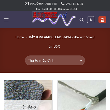
Skip
INFO@HIFIPARTS.NET
0913 14.17.33
to
Mon - Sat 8.00 - 18.00 Sunday CLOSE
content
DÂY TONEAMP CLEAR 33AWG x04 with Shield
Home
»
LỌC
HẾT HÀNG