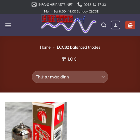
Skip
INFO@HIFIPARTS.NET
0913 14.17.33
to
Mon - Sat 8.00 - 18.00 Sunday CLOSE
content
ECC82 balanced triodes
Home
»
LỌC