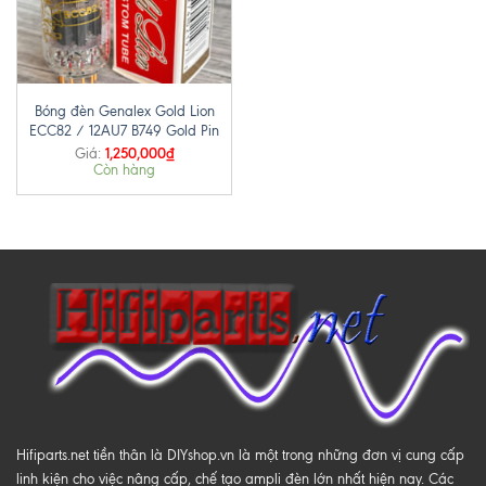
Bóng đèn Genalex Gold Lion
ECC82 / 12AU7 B749 Gold Pin
1,250,000
₫
Giá:
Còn hàng
Hifiparts.net tiền thân là DIYshop.vn là một trong những đơn vị cung cấp
linh kiện cho việc nâng cấp, chế tạo ampli đèn lớn nhất hiện nay. Các