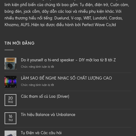
linh kiện phổ biến của chúng tôi bao gồm: Tụ điện, điện trở, Cuộn cảm,
bóng đèn, jack cắm, dây dẫn các loại và nhiều phụ kiện khác..Với
nhiều thương hiểu nổi tiếng: Duelund, V-cap, WBT, Lundahl, Cardas,
Khozmo, ALPS..Hiện tại được điều hành bởi Perfect Wave Co,ltd
TIN MỚI ĐĂNG
Do it yourself a hi-end speaker – DIY một loa từ B tới Z
ở
Chức năng bình luận bị tắt
Do
it
LÀM SAO ĐỂ NGHE NHẠC SỐ CHẤT LƯỢNG CAO
yourself
a
ở
Chức năng bình luận bị tắt
hi-
LÀM
end
SAO
Các tham số củ Loa (Driver)
20
speaker
ĐỂ
Th12
–
NGHE
DIY
NHẠC
một
SỐ
Tín hiệu Balance và Unbalance
16
loa
CHẤT
Th3
từ
LƯỢNG
B
CAO
tới
Tụ Điện và Các câu hỏi
Z