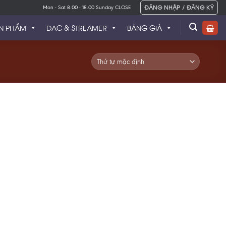
ĐĂNG NHẬP / ĐĂNG KÝ
Mon - Sat 8.00 - 18.00 Sunday CLOSE
N PHẨM
DAC & STREAMER
BẢNG GIÁ