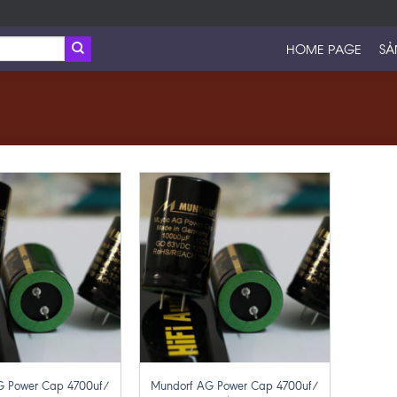
HOME PAGE
SẢ
+
G Power Cap 4700uf/
Mundorf AG Power Cap 4700uf/