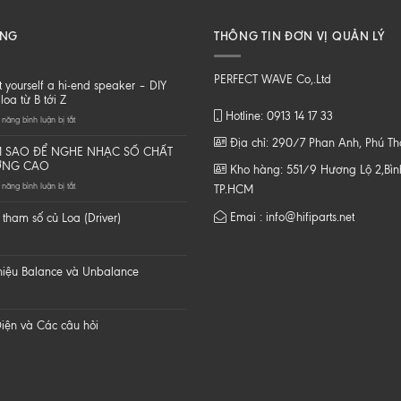
ĂNG
THÔNG TIN ĐƠN VỊ QUẢN LÝ
PERFECT WAVE Co,.Ltd
t yourself a hi-end speaker – DIY
loa từ B tới Z
Hotline: 0913 14 17 33
ở
năng bình luận bị tắt
Do
Địa chỉ: 290/7 Phan Anh, Phú T
it
 SAO ĐỂ NGHE NHẠC SỐ CHẤT
yourself
ỢNG CAO
Kho hàng: 551/9 Hương Lộ 2,Bình
a
ở
năng bình luận bị tắt
hi-
TP.HCM
LÀM
end
SAO
speaker
Emai : info@hifiparts.net
tham số củ Loa (Driver)
ĐỂ
–
NGHE
DIY
NHẠC
một
SỐ
loa
 hiệu Balance và Unbalance
CHẤT
từ
LƯỢNG
B
CAO
tới
Z
iện và Các câu hỏi