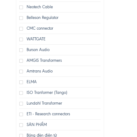
Neotech Cable
Belleson Regulator
CMC connector
WATTGATE
Burson Audio
AMGIS Transformers
Amtrans Audio
ELMA
ISO Tranformer (Tango)
Lundahl Transformer
ETI - Research connectors
SẢN PHẨM
Bóng đèn điện tử