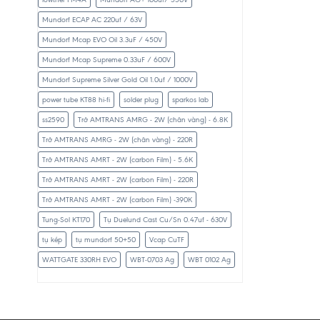
Mundorf ECAP AC 220uf / 63V
Mundorf Mcap EVO Oil 3.3uF / 450V
Mundorf Mcap Supreme 0.33uF / 600V
Mundorf Supreme Silver Gold Oil 1.0uf / 1000V
power tube KT88 hi-fi
solder plug
sparkos lab
ss2590
Trở AMTRANS AMRG - 2W (chân vàng) - 6.8K
Trở AMTRANS AMRG - 2W (chân vàng) - 220R
Trở AMTRANS AMRT - 2W (carbon Film) - 5.6K
Trở AMTRANS AMRT - 2W (carbon Film) - 220R
Trở AMTRANS AMRT - 2W (carbon Film) -390K
Tung-Sol KT170
Tụ Duelund Cast Cu/Sn 0.47uf - 630V
tụ kép
tụ mundorf 50+50
Vcap CuTF
WATTGATE 330RH EVO
WBT-0703 Ag
WBT 0102 Ag