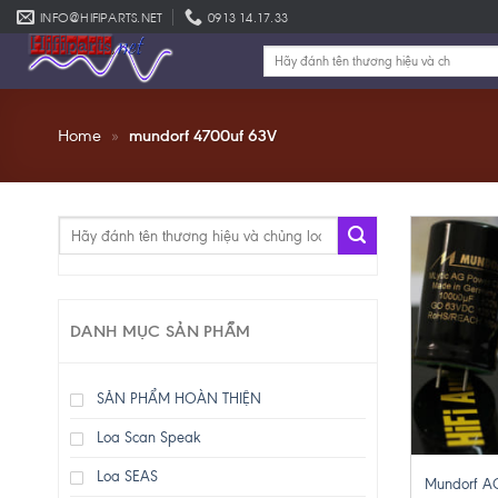
Skip
INFO@HIFIPARTS.NET
0913 14.17.33
to
Tìm
content
kiếm:
Home
»
mundorf 4700uf 63V
Tìm
kiếm:
DANH MỤC SẢN PHẨM
SẢN PHẨM HOÀN THIỆN
Loa Scan Speak
+
Loa SEAS
Mundorf A