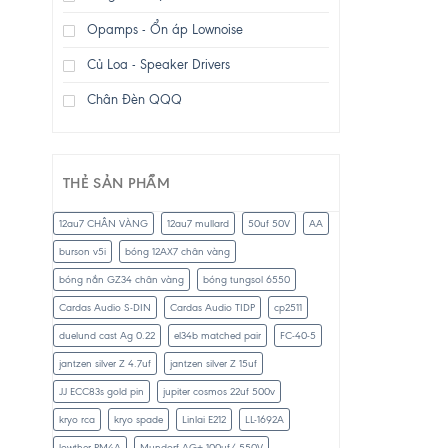
Opamps - Ổn áp Lownoise
Củ Loa - Speaker Drivers
Chân Đèn QQQ
THẺ SẢN PHẨM
12au7 CHÂN VÀNG
12au7 mullard
50uf 50V
AA
burson v5i
bóng 12AX7 chân vàng
bóng nắn GZ34 chân vàng
bóng tungsol 6550
Cardas Audio S-DIN
Cardas Audio TIDP
cp2511
duelund cast Ag 0.22
el34b matched pair
FC-40-5
jantzen silver Z 4.7uf
jantzen silver Z 15uf
JJ ECC83s gold pin
jupiter cosmos 22uf 500v
kryo rca
kryo spade
Linlai E212
LL-1692A
lowther PM4A
Mundorf AG+ 100uf/ 550V