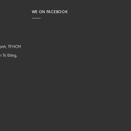
WE ON FACEBOOK
hạnh, TP.HCM
 Trị Đông,