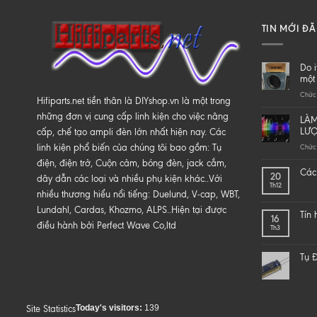
TIN MỚI Đ
Do i
một 
Chức 
Hifiparts.net tiền thân là DIYshop.vn là một trong
những đơn vị cung cấp linh kiện cho việc nâng
LÀM
LƯ
cấp, chế tạo ampli đèn lớn nhất hiện nay. Các
linh kiện phổ biến của chúng tôi bao gồm: Tụ
Chức 
điện, điện trở, Cuộn cảm, bóng đèn, jack cắm,
Các 
20
dây dẫn các loại và nhiều phụ kiện khác..Với
Th12
nhiều thương hiểu nổi tiếng: Duelund, V-cap, WBT,
Lundahl, Cardas, Khozmo, ALPS..Hiện tại được
Tín
16
điều hành bởi Perfect Wave Co,ltd
Th3
Tụ Đ
Today's visitors:
139
Site Statistics