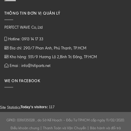
THÔNG TIN ĐƠN VỊ QUẢN LÝ
PERFECT WAVE Co,.Ltd
Hotline: 0913 14 17 33
Địa chỉ: 290/7 Phan Anh, Phú Thạnh, TP.HCM
Kho hàng: 551/9 Hương Lộ 2,Bình Trị Đông, TP.HCM
Emai : info@hifiparts.net
WE ON FACEBOOK
Today's visitors:
117
Site Statistics
GPKD: 0316135028 , do Sở Kế Hoạch – Đầu Tư TPHCM cấp ngày 11/02/2020.
Điều khoản chung
|
Thanh Toán và Vận Chuyển
|
Bảo hành và đổi trả