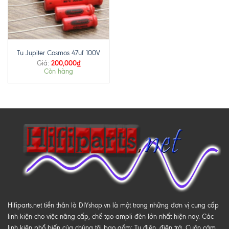
Tụ Jupiter Cosmos 47uf 100V
200,000
₫
Giá:
Còn hàng
Hifiparts.net tiền thân là DIYshop.vn là một trong những đơn vị cung cấp
linh kiện cho việc nâng cấp, chế tạo ampli đèn lớn nhất hiện nay. Các
linh kiện phổ biến của chúng tôi bao gồm: Tụ điện, điện trở, Cuộn cảm,