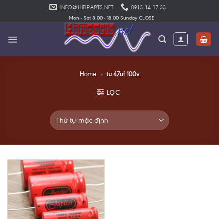
Skip
INFO@HIFIPARTS.NET
0913 14.17.33
to
Mon - Sat 8.00 - 18.00 Sunday CLOSE
content
tụ 47uf 100v
Home
»
LỌC