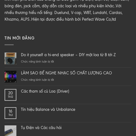
bóng đèn, jack cắm, dây dẫn các loại và nhiều phụ kiện khác..Với
nhiều thương hiểu nổi tiếng: Duelund, V-cap, WBT, Lundahl, Cardas,
Khozmo, ALPS..Hiện tại được điều hành bởi Perfect Wave Co,ltd
TIN MỚI ĐĂNG
Do it yourself a hi-end speaker – DIY một loa từ B tới Z
ở
Chức năng bình luận bị tắt
Do
it
LÀM SAO ĐỂ NGHE NHẠC SỐ CHẤT LƯỢNG CAO
yourself
a
ở
Chức năng bình luận bị tắt
hi-
LÀM
end
SAO
Các tham số củ Loa (Driver)
20
speaker
ĐỂ
Th12
–
NGHE
DIY
NHẠC
một
SỐ
Tín hiệu Balance và Unbalance
16
loa
CHẤT
Th3
từ
LƯỢNG
B
CAO
tới
Tụ Điện và Các câu hỏi
Z