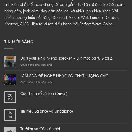
linh kiện phổ biến của chúng tôi bao gồm: Tụ điện, điện trở, Cuộn cảm,
bóng đèn, jack cắm, dây dẫn các loại và nhiều phụ kiện khác..Với
nhiều thương hiểu nổi tiếng: Duelund, V-cap, WBT, Lundahl, Cardas,
Khozmo, ALPS..Hiện tại được điều hành bởi Perfect Wave Co,ltd
TIN MỚI ĐĂNG
Do it yourself a hi-end speaker – DIY một loa từ B tới Z
ở
Chức năng bình luận bị tắt
Do
it
LÀM SAO ĐỂ NGHE NHẠC SỐ CHẤT LƯỢNG CAO
yourself
a
ở
Chức năng bình luận bị tắt
hi-
LÀM
end
SAO
Các tham số củ Loa (Driver)
20
speaker
ĐỂ
Th12
–
NGHE
DIY
NHẠC
một
SỐ
Tín hiệu Balance và Unbalance
16
loa
CHẤT
Th3
từ
LƯỢNG
B
CAO
tới
Tụ Điện và Các câu hỏi
Z