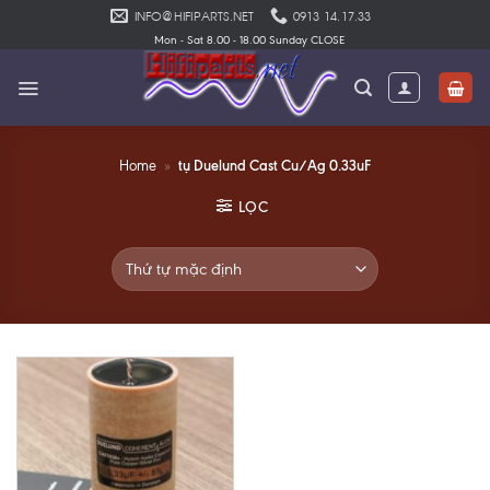
Skip
INFO@HIFIPARTS.NET
0913 14.17.33
to
Mon - Sat 8.00 - 18.00 Sunday CLOSE
content
tụ Duelund Cast Cu/Ag 0.33uF
Home
»
LỌC