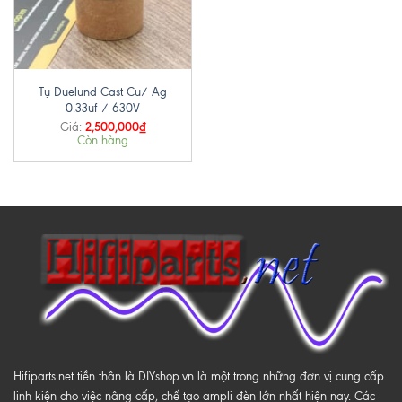
Tụ Duelund Cast Cu/ Ag
0.33uf / 630V
2,500,000
₫
Giá:
Còn hàng
Hifiparts.net tiền thân là DIYshop.vn là một trong những đơn vị cung cấp
linh kiện cho việc nâng cấp, chế tạo ampli đèn lớn nhất hiện nay. Các