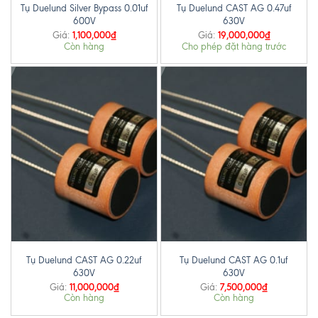
Tụ Duelund Silver Bypass 0.01uf
Tụ Duelund CAST AG 0.47uf
600V
630V
1,100,000
₫
19,000,000
₫
Giá:
Giá:
Còn hàng
Cho phép đặt hàng trước
Tụ Duelund CAST AG 0.22uf
Tụ Duelund CAST AG 0.1uf
630V
630V
11,000,000
₫
7,500,000
₫
Giá:
Giá:
Còn hàng
Còn hàng