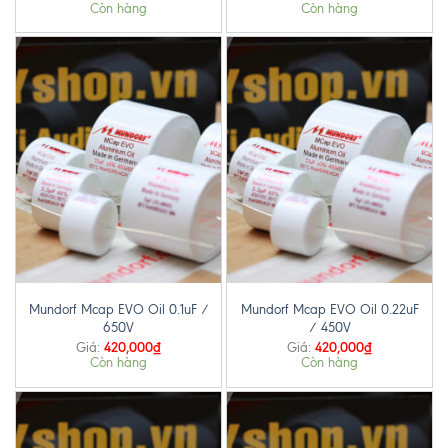
Còn hàng
Còn hàng
Mundorf Mcap EVO Oil 0.1uF /
Mundorf Mcap EVO Oil 0.22uF
650V
/ 450V
420,000
₫
420,000
₫
Giá:
Giá:
Còn hàng
Còn hàng