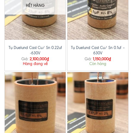
HẾT HÀNG
Tụ Duelund Cast Cu/ Sn 0.22uf
Tụ Duelund Cast Cu/ Sn 0.1uf –
-630V
630V
2,100,000
₫
1,150,000
₫
Giá:
Giá:
Hàng đang về
Còn hàng