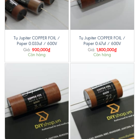
Tụ Jupiter COPPER FOIL /
Tụ Jupiter COPPER FOIL /
Paper 0.033uf / 600V
Paper 0.47uf / 600V
900,000
₫
1,800,000
₫
Giá:
Giá:
Còn hàng
Còn hàng