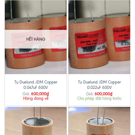
HẾT HÀNG
Tụ Duelund JDM Copper
Tụ Duelund JDM Copper
0.047uF 600V
0.022uF 600V
600,000
₫
600,000
₫
Giá:
Giá:
Hàng đang về
Cho phép đặt hàng trước