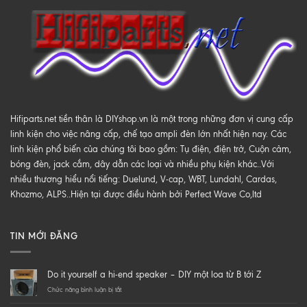
Hifiparts.net tiền thân là DIYshop.vn là một trong những đơn vị cung cấp
linh kiện cho việc nâng cấp, chế tạo ampli đèn lớn nhất hiện nay. Các
linh kiện phổ biến của chúng tôi bao gồm: Tụ điện, điện trở, Cuộn cảm,
bóng đèn, jack cắm, dây dẫn các loại và nhiều phụ kiện khác..Với
nhiều thương hiểu nổi tiếng: Duelund, V-cap, WBT, Lundahl, Cardas,
Khozmo, ALPS..Hiện tại được điều hành bởi Perfect Wave Co,ltd
TIN MỚI ĐĂNG
Do it yourself a hi-end speaker – DIY một loa từ B tới Z
ở
Chức năng bình luận bị tắt
Do