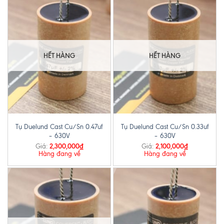
HẾT HÀNG
HẾT HÀNG
Tụ Duelund Cast Cu/Sn 0.47uf
Tụ Duelund Cast Cu/Sn 0.33uf
– 630V
– 630V
2,300,000
₫
2,100,000
₫
Giá:
Giá:
Hàng đang về
Hàng đang về