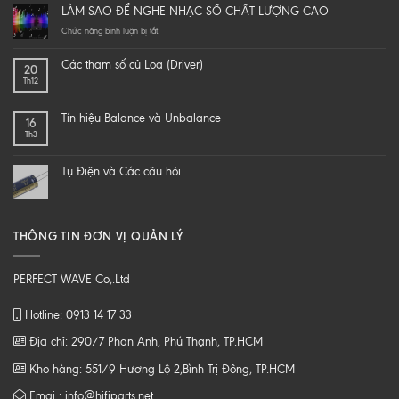
it
LÀM SAO ĐỂ NGHE NHẠC SỐ CHẤT LƯỢNG CAO
yourself
a
ở
Chức năng bình luận bị tắt
hi-
LÀM
end
SAO
Các tham số củ Loa (Driver)
20
speaker
ĐỂ
Th12
–
NGHE
DIY
NHẠC
một
SỐ
Tín hiệu Balance và Unbalance
16
loa
CHẤT
Th3
từ
LƯỢNG
B
CAO
tới
Tụ Điện và Các câu hỏi
Z
THÔNG TIN ĐƠN VỊ QUẢN LÝ
PERFECT WAVE Co,.Ltd
Hotline: 0913 14 17 33
Địa chỉ: 290/7 Phan Anh, Phú Thạnh, TP.HCM
Kho hàng: 551/9 Hương Lộ 2,Bình Trị Đông, TP.HCM
Emai : info@hifiparts.net