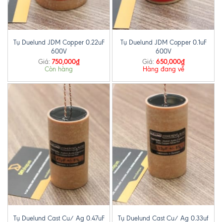
Tụ Duelund JDM Copper 0.22uF
Tụ Duelund JDM Copper 0.1uF
600V
600V
750,000
₫
650,000
₫
Giá:
Giá:
Còn hàng
Hàng đang về
Tụ Duelund Cast Cu/ Ag 0.47uF
Tụ Duelund Cast Cu/ Ag 0.33uf