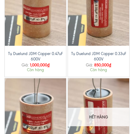
Tụ Duelund JDM Copper 0.47uF
Tụ Duelund JDM Copper 0.33uF
600V
600V
1,000,000
₫
850,000
₫
Giá:
Giá:
Còn hàng
Còn hàng
HẾT HÀNG