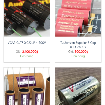
Tụ Jantzen Superior Z-Cap
VCAP CuTF 0.022uF / 600V
0.1uf /800V
2,400,000
₫
300,000
₫
Giá:
Giá:
Còn hàng
Còn hàng