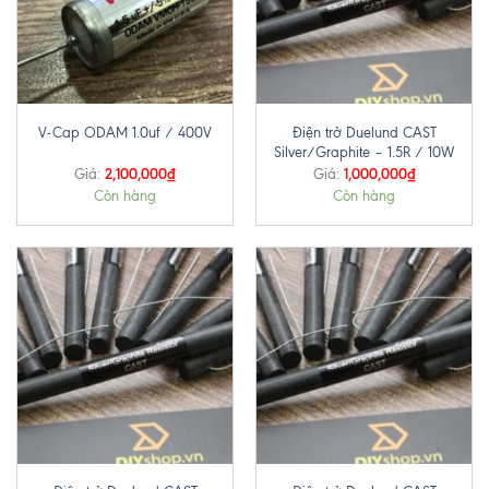
Điện trở Duelund CAST
V-Cap ODAM 1.0uf / 400V
Silver/Graphite – 1.5R / 10W
2,100,000
₫
1,000,000
₫
Giá:
Giá:
Còn hàng
Còn hàng