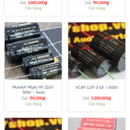
1,000,000
₫
190,000
₫
Giá:
Giá:
Còn hàng
Còn hàng
Mundorf MLytic HV 22uf/
VCAP CuTF 0.1uF / 600V
500V – Axial
155,000
₫
3,200,000
₫
Giá:
Giá:
Còn hàng
Còn hàng