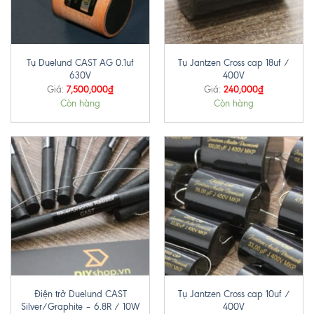
Tụ Duelund CAST AG 0.1uf
Tụ Jantzen Cross cap 18uf /
630V
400V
7,500,000
₫
240,000
₫
Giá:
Giá:
Còn hàng
Còn hàng
Điện trở Duelund CAST
Tụ Jantzen Cross cap 10uf /
Silver/Graphite – 6.8R / 10W
400V