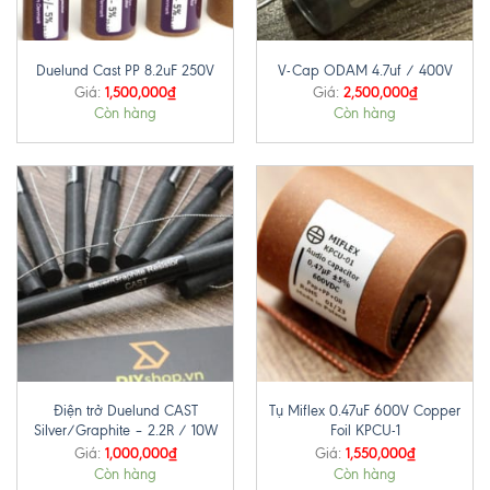
Duelund Cast PP 8.2uF 250V
V-Cap ODAM 4.7uf / 400V
1,500,000
₫
2,500,000
₫
Giá:
Giá:
Còn hàng
Còn hàng
Điện trở Duelund CAST
Tụ Miflex 0.47uF 600V Copper
Silver/Graphite – 2.2R / 10W
Foil KPCU-1
1,000,000
₫
1,550,000
₫
Giá:
Giá:
Còn hàng
Còn hàng