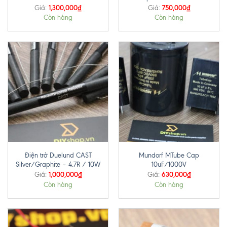
1,300,000
₫
750,000
₫
Giá:
Giá:
Còn hàng
Còn hàng
Điện trở Duelund CAST
Mundorf MTube Cap
Silver/Graphite – 4.7R / 10W
10uF/1000V
1,000,000
₫
630,000
₫
Giá:
Giá:
Còn hàng
Còn hàng