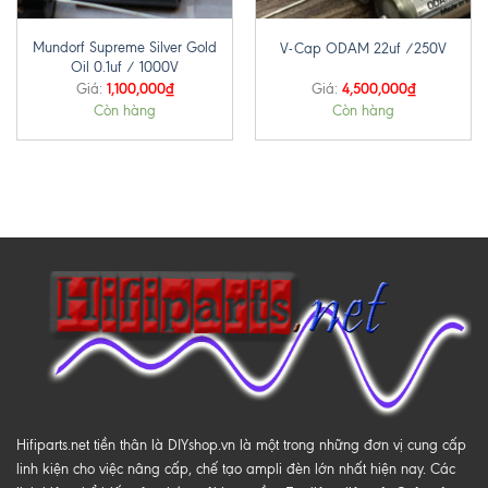
Mundorf Supreme Silver Gold
V-Cap ODAM 22uf /250V
Oil 0.1uf / 1000V
1,100,000
₫
4,500,000
₫
Giá:
Giá:
Còn hàng
Còn hàng
Hifiparts.net tiền thân là DIYshop.vn là một trong những đơn vị cung cấp
linh kiện cho việc nâng cấp, chế tạo ampli đèn lớn nhất hiện nay. Các