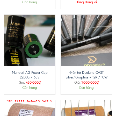
Còn hàng
Hàng đang về
Mundorf AG Power Cap
Điện trở Duelund CAST
2200uf/ 63V
Silver/Graphite – 12R / 10W
430,000
₫
1,000,000
₫
Giá:
Giá:
Còn hàng
Còn hàng