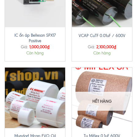
IC ổn áp Belleson SPX17
VCAP CuTF 0.01uF / 600V
Positive
1,000,000
₫
2,100,000
₫
Giá:
Giá:
Còn hàng
Còn hàng
HẾT HÀNG
Mundorf Mcap EVO Oil
Tụ Miflex 0.1uF 600V