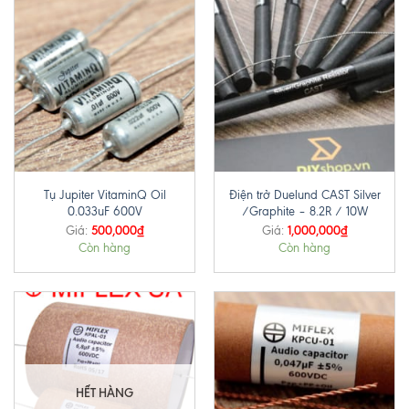
Tụ Jupiter VitaminQ Oil
Điện trở Duelund CAST Silver
0.033uF 600V
/Graphite – 8.2R / 10W
500,000
₫
1,000,000
₫
Giá:
Giá:
Còn hàng
Còn hàng
HẾT HÀNG