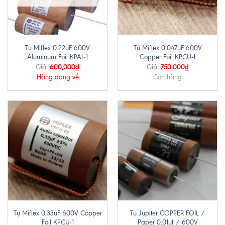
Tụ Miflex 0.22uF 600V
Tụ Miflex 0.047uF 600V
Aluminum Foil KPAL-1
Copper Foil KPCU-1
600,000
₫
750,000
₫
Giá:
Giá:
Hàng đang về
Còn hàng
Tụ Miflex 0.33uF 600V Copper
Tụ Jupiter COPPER FOIL /
Foil KPCU-1
Paper 0.01uf / 600V