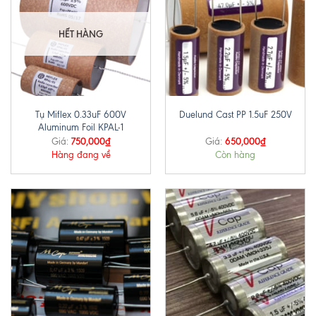
HẾT HÀNG
Tụ Miflex 0.33uF 600V
Duelund Cast PP 1.5uF 250V
Aluminum Foil KPAL-1
750,000
₫
650,000
₫
Giá:
Giá:
Hàng đang về
Còn hàng