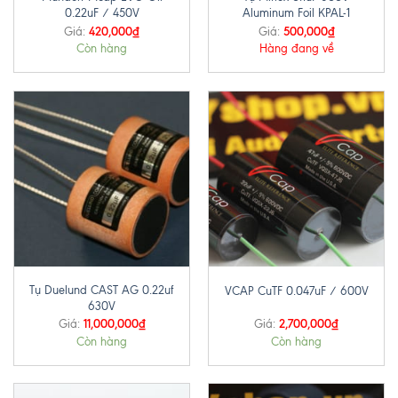
0.22uF / 450V
Aluminum Foil KPAL-1
420,000
₫
500,000
₫
Giá:
Giá:
Còn hàng
Hàng đang về
Tụ Duelund CAST AG 0.22uf
VCAP CuTF 0.047uF / 600V
630V
11,000,000
₫
2,700,000
₫
Giá:
Giá:
Còn hàng
Còn hàng