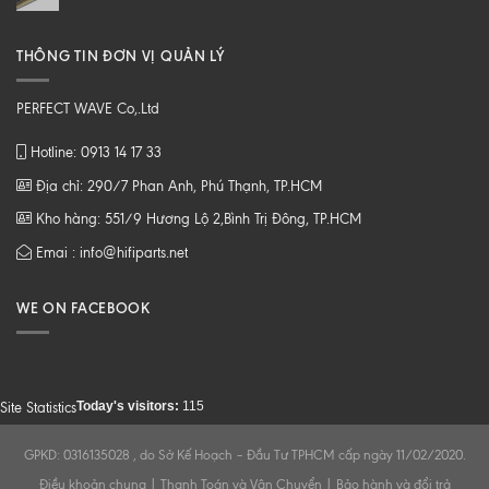
THÔNG TIN ĐƠN VỊ QUẢN LÝ
PERFECT WAVE Co,.Ltd
Hotline: 0913 14 17 33
Địa chỉ: 290/7 Phan Anh, Phú Thạnh, TP.HCM
Kho hàng: 551/9 Hương Lộ 2,Bình Trị Đông, TP.HCM
Emai : info@hifiparts.net
WE ON FACEBOOK
Today's visitors:
115
Site Statistics
GPKD: 0316135028 , do Sở Kế Hoạch – Đầu Tư TPHCM cấp ngày 11/02/2020.
Điều khoản chung
|
Thanh Toán và Vận Chuyển
|
Bảo hành và đổi trả