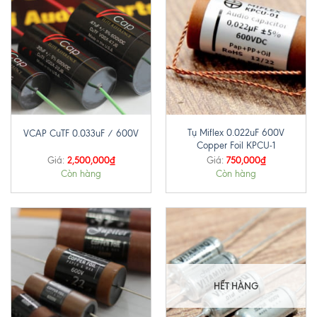
Tụ Miflex 0.022uF 600V
VCAP CuTF 0.033uF / 600V
Copper Foil KPCU-1
2,500,000
₫
750,000
₫
Giá:
Giá:
Còn hàng
Còn hàng
HẾT HÀNG