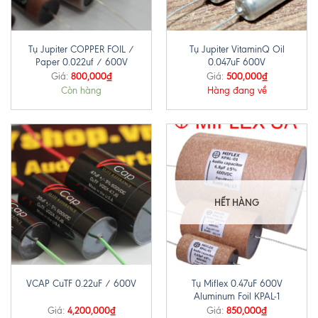
Tụ Jupiter COPPER FOIL /
Tụ Jupiter VitaminQ Oil
Paper 0.022uf / 600V
0.047uF 600V
800,000
₫
500,000
₫
Giá:
Giá:
Còn hàng
Hàng đang về
HẾT HÀNG
Tụ Miflex 0.47uF 600V
VCAP CuTF 0.22uF / 600V
Aluminum Foil KPAL-1
4,200,000
₫
850,000
₫
Giá:
Giá: