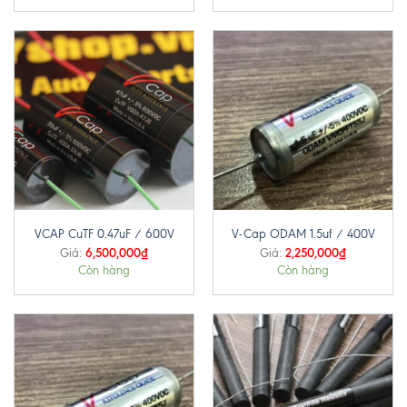
VCAP CuTF 0.47uF / 600V
V-Cap ODAM 1.5uf / 400V
6,500,000
₫
2,250,000
₫
Giá:
Giá:
Còn hàng
Còn hàng