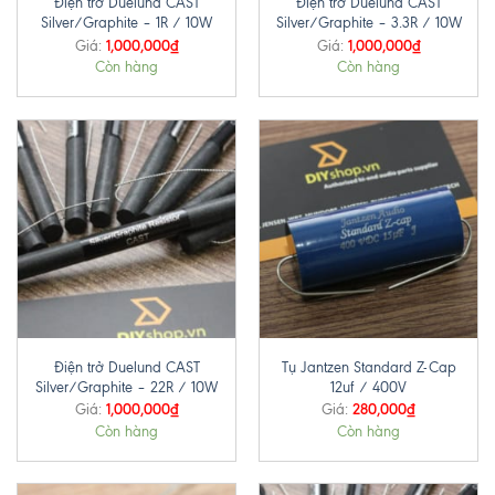
Điện trở Duelund CAST
Điện trở Duelund CAST
Silver/Graphite – 1R / 10W
Silver/Graphite – 3.3R / 10W
1,000,000
₫
1,000,000
₫
Giá:
Giá:
Còn hàng
Còn hàng
Điện trở Duelund CAST
Tụ Jantzen Standard Z-Cap
Silver/Graphite – 22R / 10W
12uf / 400V
1,000,000
₫
280,000
₫
Giá:
Giá:
Còn hàng
Còn hàng