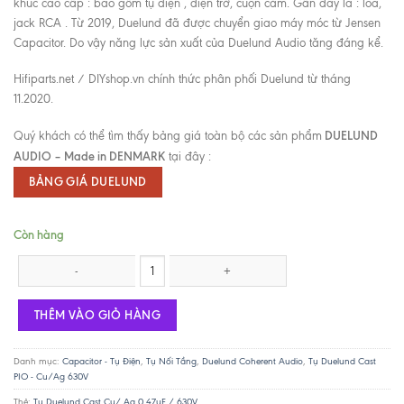
khúc cao cấp : bao gồm tụ điện , điện trở, cuộn cảm. Gần đây là : loa,
jack RCA . Từ 2019, Duelund đã được chuyển giao máy móc từ Jensen
Capacitor. Do vậy năng lực sản xuất của Duelund Audio tăng đáng kể.
Hifiparts.net / DIYshop.vn chính thức phân phối Duelund từ tháng
11.2020.
DUELUND
Quý khách có thể tìm thấy bảng giá toàn bộ các sản phẩm
AUDIO – Made in DENMARK
tại đây :
BẢNG GIÁ DUELUND
Còn hàng
Tụ Duelund Cast Cu/ Ag 0.47uF / 630V số lượng
THÊM VÀO GIỎ HÀNG
Danh mục:
Capacitor - Tụ Điện
,
Tụ Nối Tầng
,
Duelund Coherent Audio
,
Tụ Duelund Cast
PIO - Cu/Ag 630V
Thẻ:
Tụ Duelund Cast Cu/ Ag 0.47uF / 630V