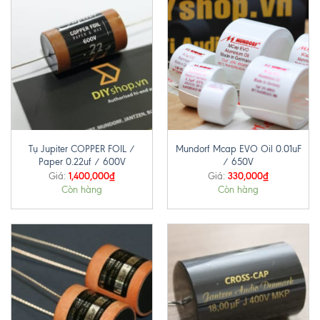
Tụ Jupiter COPPER FOIL /
Mundorf Mcap EVO Oil 0.01uF
Paper 0.22uf / 600V
/ 650V
1,400,000
₫
330,000
₫
Giá:
Giá:
Còn hàng
Còn hàng