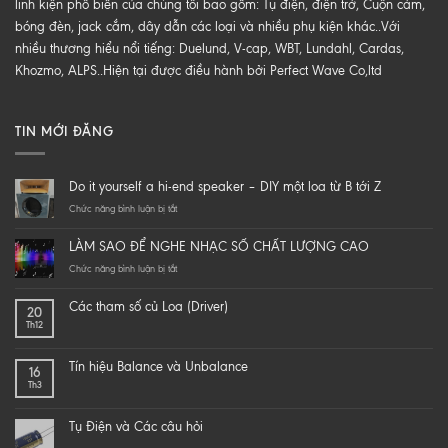
linh kiện phổ biến của chúng tôi bao gồm: Tụ điện, điện trở, Cuộn cảm,
bóng đèn, jack cắm, dây dẫn các loại và nhiều phụ kiện khác..Với
nhiều thương hiểu nổi tiếng: Duelund, V-cap, WBT, Lundahl, Cardas,
Khozmo, ALPS..Hiện tại được điều hành bởi Perfect Wave Co,ltd
TIN MỚI ĐĂNG
Do it yourself a hi-end speaker – DIY một loa từ B tới Z
ở
Chức năng bình luận bị tắt
Do
it
LÀM SAO ĐỂ NGHE NHẠC SỐ CHẤT LƯỢNG CAO
yourself
a
ở
Chức năng bình luận bị tắt
hi-
LÀM
end
SAO
Các tham số củ Loa (Driver)
20
speaker
ĐỂ
Th12
–
NGHE
DIY
NHẠC
một
SỐ
Tín hiệu Balance và Unbalance
16
loa
CHẤT
Th3
từ
LƯỢNG
B
CAO
tới
Tụ Điện và Các câu hỏi
Z