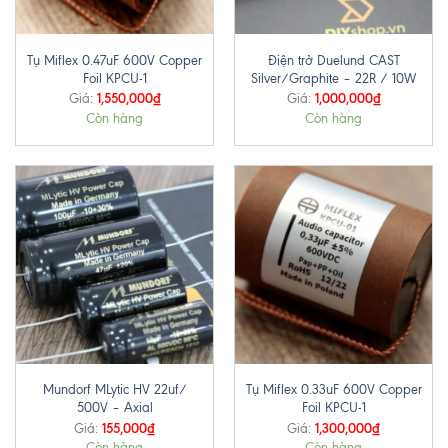
Tụ Miflex 0.47uF 600V Copper
Điện trở Duelund CAST
Foil KPCU-1
Silver/Graphite – 22R / 10W
1,550,000
₫
1,000,000
₫
Giá:
Giá:
Còn hàng
Còn hàng
Mundorf MLytic HV 22uf/
Tụ Miflex 0.33uF 600V Copper
500V – Axial
Foil KPCU-1
155,000
₫
1,300,000
₫
Giá:
Giá:
Còn hàng
Còn hàng