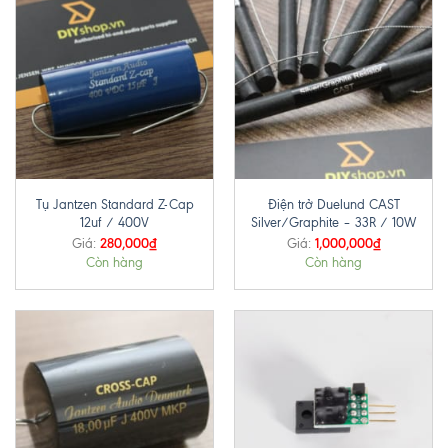
Tụ Jantzen Standard Z-Cap
Điện trở Duelund CAST
12uf / 400V
Silver/Graphite – 33R / 10W
280,000
₫
1,000,000
₫
Giá:
Giá:
Còn hàng
Còn hàng