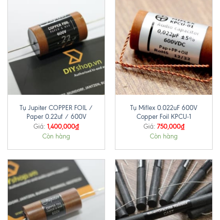
Tụ Jupiter COPPER FOIL /
Tụ Miflex 0.022uF 600V
Paper 0.22uf / 600V
Copper Foil KPCU-1
1,400,000
₫
750,000
₫
Giá:
Giá:
Còn hàng
Còn hàng