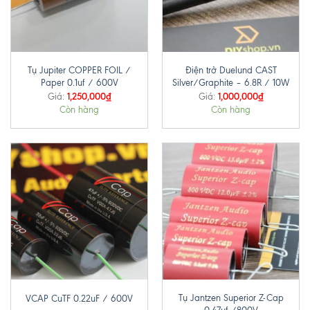
Tụ Jupiter COPPER FOIL /
Điện trở Duelund CAST
Paper 0.1uf / 600V
Silver/Graphite – 6.8R / 10W
1,250,000
₫
1,000,000
₫
Giá:
Giá:
Còn hàng
Còn hàng
Tụ Jantzen Superior Z-Cap
VCAP CuTF 0.22uF / 600V