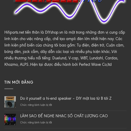
Hifiparts.net tiền thân là DIYshop.vn là một trong những đơn vị cung cấp
linh kiện cho việc nâng cấp, chế tạo ampli đèn lớn nhất hiện nay. Các
linh kiện phổ biến của chúng tôi bao gồm: Tụ điện, điện trở, Cuộn cảm,
bóng đèn, jack cắm, dây dẫn các loại và nhiều phụ kiện khác..Với
nhiều thương hiểu nổi tiếng: Duelund, V-cap, WBT, Lundahl, Cardas,
Khozmo, ALPS..Hiện tại được điều hành bởi Perfect Wave Co,ltd
TIN MỚI ĐĂNG
Do it yourself a hi-end speaker – DIY một loa từ B tới Z
ở
Chức năng bình luận bị tắt
Do
it
LÀM SAO ĐỂ NGHE NHẠC SỐ CHẤT LƯỢNG CAO
yourself
a
ở
Chức năng bình luận bị tắt
hi-
LÀM
end
SAO