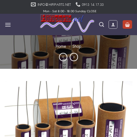
Skip
INFO@HIFIPARTS.NET
0913 14.17.33
to
Mon - Sat 8.00 - 18.00 Sunday CLOSE
content
Home
»
Shop