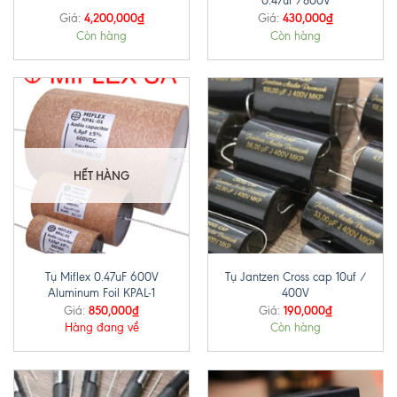
0.47uf /800V
4,200,000
₫
430,000
₫
Giá:
Giá:
Còn hàng
Còn hàng
HẾT HÀNG
Tụ Miflex 0.47uF 600V
Tụ Jantzen Cross cap 10uf /
Aluminum Foil KPAL-1
400V
850,000
₫
190,000
₫
Giá:
Giá:
Hàng đang về
Còn hàng