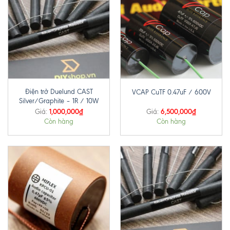
Điện trở Duelund CAST
VCAP CuTF 0.47uF / 600V
Silver/Graphite – 1R / 10W
1,000,000
₫
6,500,000
₫
Giá:
Giá:
Còn hàng
Còn hàng