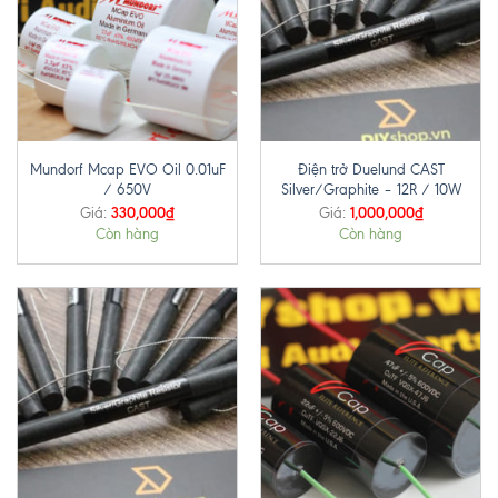
Mundorf Mcap EVO Oil 0.01uF
Điện trở Duelund CAST
/ 650V
Silver/Graphite – 12R / 10W
330,000
₫
1,000,000
₫
Giá:
Giá:
Còn hàng
Còn hàng