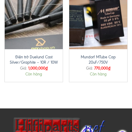
Điện trở Duelund Cast
Mundorf MTube Cap
Silver/Graphite – 10R / 10W
20uF/750V
1,000,000
₫
770,000
₫
Giá:
Giá:
Còn hàng
Còn hàng