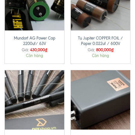
Mundorf AG Power Cap
Tụ Jupiter COPPER FOIL /
2200uf/ 63V
Paper 0.022uf / 600V
430,000
₫
800,000
₫
Giá:
Giá:
Còn hàng
Còn hàng