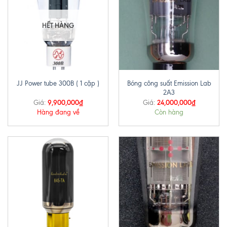
HẾT HÀNG
Bóng công suất Emission Lab
JJ Power tube 300B ( 1 cặp )
2A3
9,900,000
₫
24,000,000
₫
Giá:
Giá:
Hàng đang về
Còn hàng