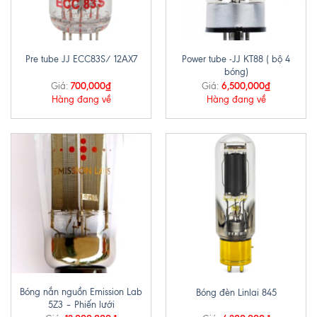
Power tube -JJ KT88 ( bộ 4
Pre tube JJ ECC83S/ 12AX7
bóng)
700,000
₫
6,500,000
₫
Giá:
Giá:
Hàng đang về
Hàng đang về
Bóng nắn nguồn Emission Lab
Bóng đèn Linlai 845
5Z3 – Phiến lưới