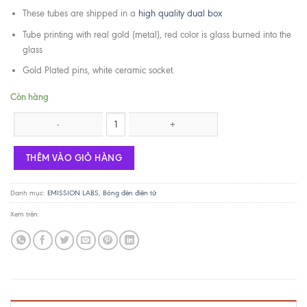
These tubes are shipped in a
high quality dual box
Tube printing with real gold (metal), red color is glass burned into the
glass
Gold Plated pins, white ceramic socket.
Còn hàng
Bóng nắn nguồn Emission Lab RGN2504- Phiến lưới số lượng
THÊM VÀO GIỎ HÀNG
Danh mục:
EMISSION LABS
,
Bóng đèn điện tử
Xem trên: