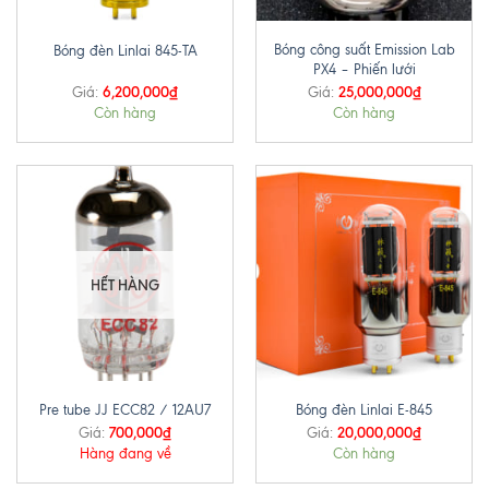
Bóng công suất Emission Lab
Bóng đèn Linlai 845-TA
PX4 – Phiến lưới
6,200,000
₫
25,000,000
₫
Giá:
Giá:
Còn hàng
Còn hàng
HẾT HÀNG
Pre tube JJ ECC82 / 12AU7
Bóng đèn Linlai E-845
700,000
₫
20,000,000
₫
Giá:
Giá:
Hàng đang về
Còn hàng