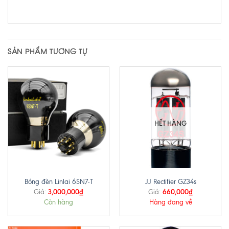
SẢN PHẨM TƯƠNG TỰ
HẾT HÀNG
Bóng đèn Linlai 6SN7-T
JJ Rectifier GZ34s
3,000,000
₫
660,000
₫
Giá:
Giá:
Còn hàng
Hàng đang về