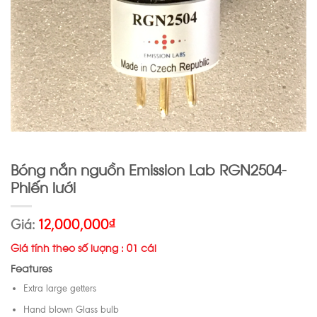
Bóng nắn nguồn Emission Lab RGN2504-
Phiến lưới
Giá:
12,000,000
₫
Giá tính theo số lượng : 01 cái
Features
Extra large getters
Hand blown Glass bulb