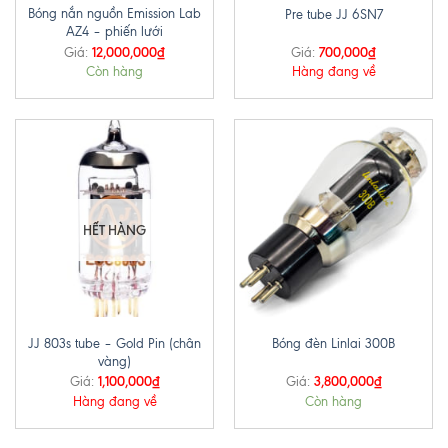
Bóng nắn nguồn Emission Lab
Pre tube JJ 6SN7
AZ4 – phiến lưới
12,000,000
₫
700,000
₫
Giá:
Giá:
Còn hàng
Hàng đang về
HẾT HÀNG
JJ 803s tube – Gold Pin (chân
Bóng đèn Linlai 300B
vàng)
1,100,000
₫
3,800,000
₫
Giá:
Giá:
Hàng đang về
Còn hàng