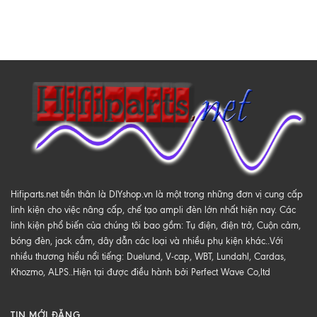
Hifiparts.net tiền thân là DIYshop.vn là một trong những đơn vị cung cấp
linh kiện cho việc nâng cấp, chế tạo ampli đèn lớn nhất hiện nay. Các
linh kiện phổ biến của chúng tôi bao gồm: Tụ điện, điện trở, Cuộn cảm,
bóng đèn, jack cắm, dây dẫn các loại và nhiều phụ kiện khác..Với
nhiều thương hiểu nổi tiếng: Duelund, V-cap, WBT, Lundahl, Cardas,
Khozmo, ALPS..Hiện tại được điều hành bởi Perfect Wave Co,ltd
TIN MỚI ĐĂNG