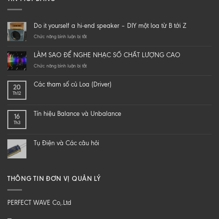
Do it yourself a hi-end speaker – DIY một loa từ B tới Z
ở
Chức năng bình luận bị tắt
Do
it
LÀM SAO ĐỂ NGHE NHẠC SỐ CHẤT LƯỢNG CAO
yourself
a
ở
Chức năng bình luận bị tắt
hi-
LÀM
end
SAO
Các tham số củ Loa (Driver)
20
speaker
ĐỂ
Th12
–
NGHE
DIY
NHẠC
một
SỐ
Tín hiệu Balance và Unbalance
16
loa
CHẤT
Th3
từ
LƯỢNG
B
CAO
tới
Tụ Điện và Các câu hỏi
Z
THÔNG TIN ĐƠN VỊ QUẢN LÝ
PERFECT WAVE Co,.Ltd