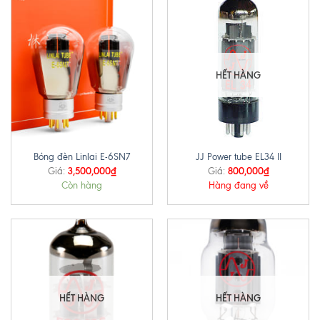
HẾT HÀNG
Bóng đèn Linlai E-6SN7
JJ Power tube EL34 II
3,500,000
₫
800,000
₫
Giá:
Giá:
Còn hàng
Hàng đang về
HẾT HÀNG
HẾT HÀNG