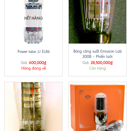
HẾT HÀNG
Bóng công suất Emission Lab
Power tube JJ EL84
300B – Phiến lưới
600,000
₫
28,500,000
₫
Giá:
Giá:
Hàng đang về
Còn hàng