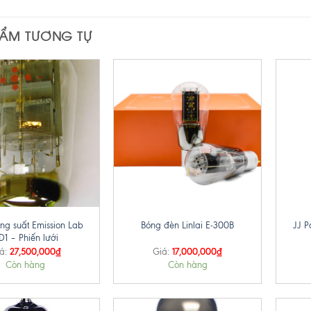
HẨM TƯƠNG TỰ
+
+
ng suất Emission Lab
Bóng đèn Linlai E-300B
JJ P
D1 – Phiến lưới
27,500,000
₫
17,000,000
₫
á:
Giá:
Còn hàng
Còn hàng