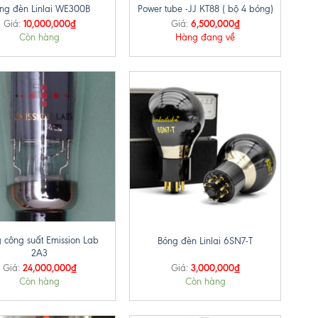
ng đèn Linlai WE300B
Power tube -JJ KT88 ( bộ 4 bóng)
10,000,000
₫
6,500,000
₫
Giá:
Giá:
Còn hàng
Hàng đang về
+
 công suất Emission Lab
Bóng đèn Linlai 6SN7-T
2A3
24,000,000
₫
3,000,000
₫
Giá:
Giá:
Còn hàng
Còn hàng