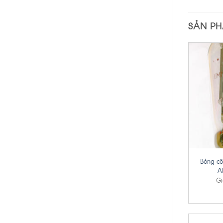
SẢN P
+
Bóng cô
A
Gi