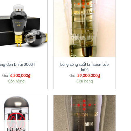
+
Bóng công suất Emission Lab
óng đèn Linlai 300B-T
1605
6,300,000
₫
39,000,000
₫
Giá:
Giá:
Còn hàng
Còn hàng
HẾT HÀNG