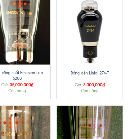
+
 công suất Emission Lab
Bóng đèn Linlai 274-T
520B
35,000,000
₫
3,000,000
₫
Giá:
Giá:
Còn hàng
Còn hàng