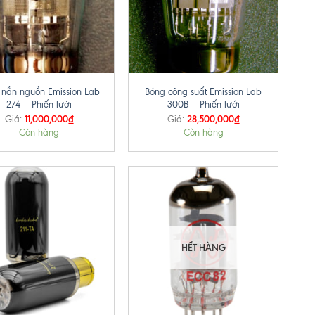
+
 nắn nguồn Emission Lab
Bóng công suất Emission Lab
274 – Phiến lưới
300B – Phiến lưới
11,000,000
₫
28,500,000
₫
Giá:
Giá:
Còn hàng
Còn hàng
HẾT HÀNG
+