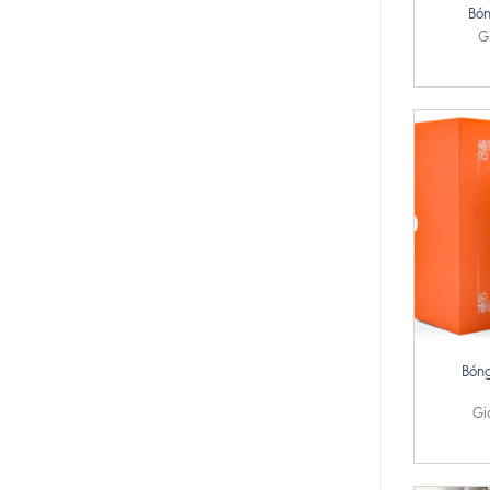
Bón
G
+
Bóng
Gi