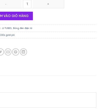
s / 12AX7 tube - Gold Pin số lượng
ÊM VÀO GIỎ HÀNG
c:
JJ TUBES
,
Bóng đèn điện tử
C83s gold pin