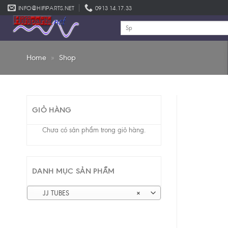
Skip
INFO@HIFIPARTS.NET
0913 14.17.33
to
Tìm
content
kiếm:
Home
»
Shop
GIỎ HÀNG
Chưa có sản phẩm trong giỏ hàng.
DANH MỤC SẢN PHẨM
JJ TUBES
×