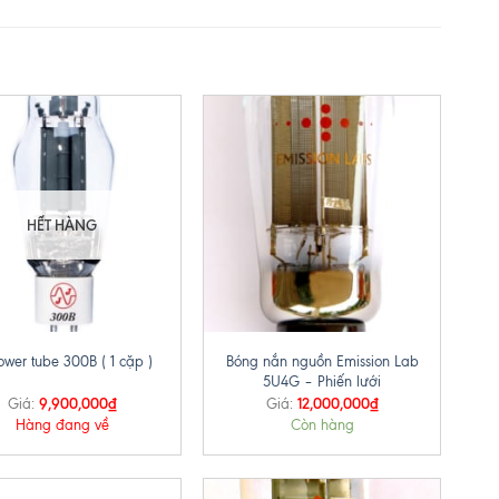
HẾT HÀNG
+
Bóng nắn nguồn Emission Lab
ower tube 300B ( 1 cặp )
5U4G – Phiến lưới
9,900,000
₫
12,000,000
₫
Giá:
Giá:
Hàng đang về
Còn hàng