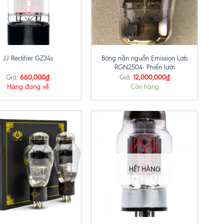
+
Bóng nắn nguồn Emission Lab
JJ Rectifier GZ34s
RGN2504- Phiến lưới
660,000
₫
12,000,000
₫
Giá:
Giá:
Hàng đang về
Còn hàng
HẾT HÀNG
+