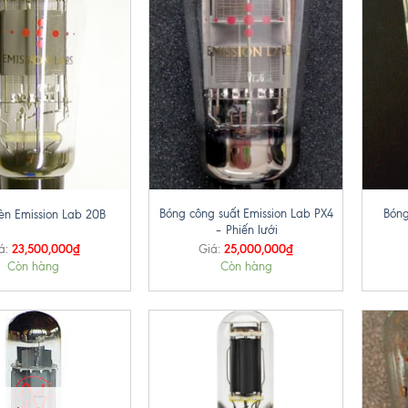
+
+
Bóng công suất Emission Lab PX4
Bóng
èn Emission Lab 20B
– Phiến lưới
23,500,000
₫
25,000,000
₫
á:
Giá:
Còn hàng
Còn hàng