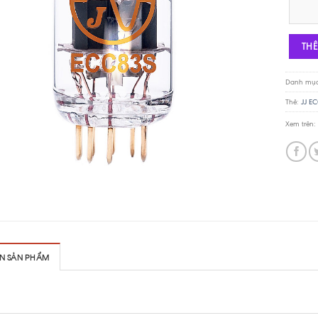
JJ ECC83
TH
Danh mụ
Thẻ:
JJ EC
Xem trên:
IN SẢN PHẨM