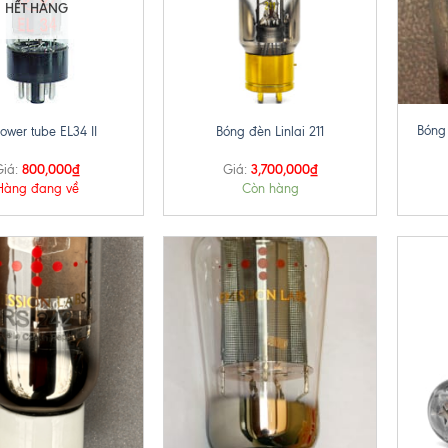
HẾT HÀNG
+
+
Bóng
ower tube EL34 II
Bóng đèn Linlai 211
800,000
₫
3,700,000
₫
iá:
Giá:
Hàng đang về
Còn hàng
+
+