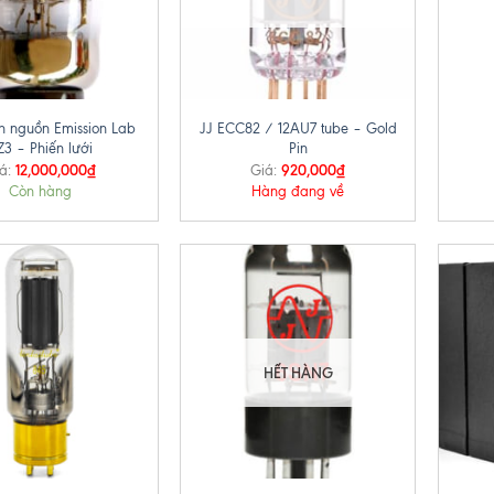
+
+
n nguồn Emission Lab
JJ ECC82 / 12AU7 tube – Gold
Z3 – Phiến lưới
Pin
12,000,000
₫
920,000
₫
á:
Giá:
Còn hàng
Hàng đang về
HẾT HÀNG
+
+