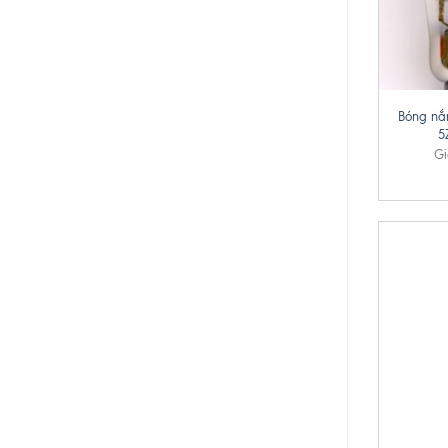
+
Bóng nắ
5
Gi
+