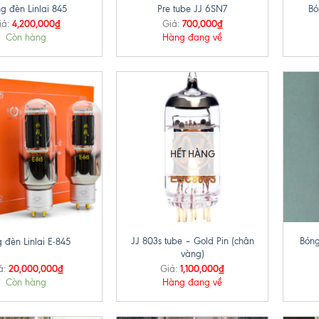
g đèn Linlai 845
Pre tube JJ 6SN7
Bó
4,200,000
₫
700,000
₫
iá:
Giá:
Còn hàng
Hàng đang về
HẾT HÀNG
+
+
JJ 803s tube – Gold Pin (chân
Bóng
 đèn Linlai E-845
vàng)
20,000,000
₫
1,100,000
₫
á:
Giá:
Còn hàng
Hàng đang về