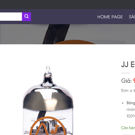
HOME PAGE
SẢ
JJ 
Giá:
Đơn vị t
Bóng
nhữn
100
Còn hà