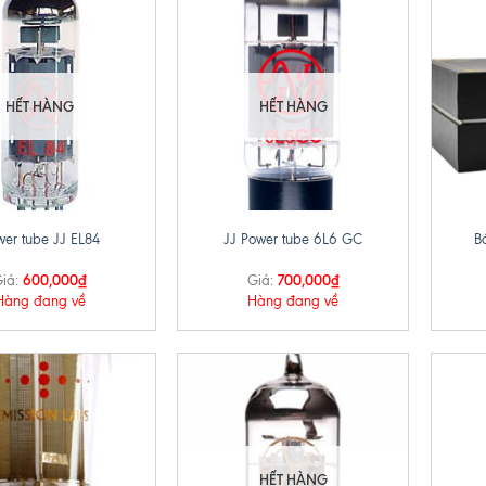
HẾT HÀNG
HẾT HÀNG
+
+
wer tube JJ EL84
JJ Power tube 6L6 GC
B
600,000
₫
700,000
₫
iá:
Giá:
Hàng đang về
Hàng đang về
HẾT HÀNG