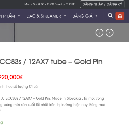
ĐĂNG NHẬP / ĐĂNG KÝ
Mon - Sat 8.00 - 18.00 Sunday CLOSE
N PHẨM
DAC & STREAMER
BẢNG GIÁ
ECC83s / 12AX7 tube – Gold Pin
920,000
₫
ính theo số lượng 01 cái
 JJ ECC83s / 12AX7 – Gold Pin
Slovakia
, Made in
, là một trong
g bóng mới sản xuất tốt nhất trên thị trường hiện nay. Bóng mới
%.
ng