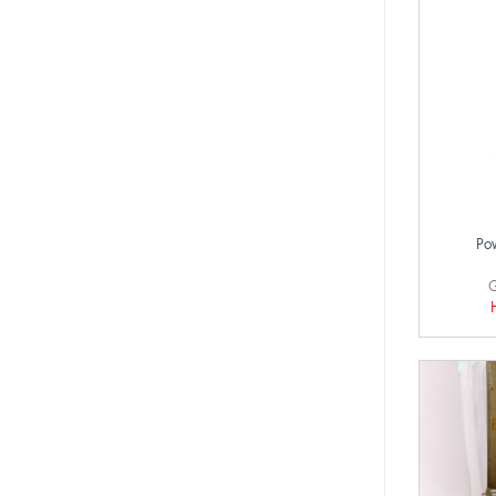
+
Po
G