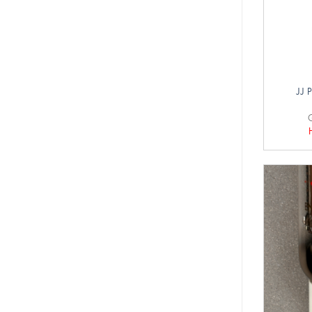
+
JJ P
G
+