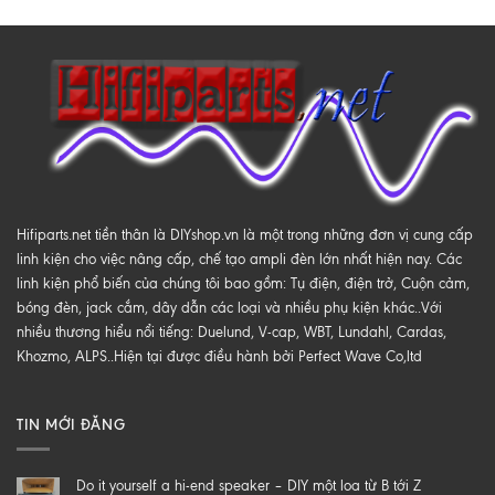
Hifiparts.net tiền thân là DIYshop.vn là một trong những đơn vị cung cấp
linh kiện cho việc nâng cấp, chế tạo ampli đèn lớn nhất hiện nay. Các
linh kiện phổ biến của chúng tôi bao gồm: Tụ điện, điện trở, Cuộn cảm,
bóng đèn, jack cắm, dây dẫn các loại và nhiều phụ kiện khác..Với
nhiều thương hiểu nổi tiếng: Duelund, V-cap, WBT, Lundahl, Cardas,
Khozmo, ALPS..Hiện tại được điều hành bởi Perfect Wave Co,ltd
TIN MỚI ĐĂNG
Do it yourself a hi-end speaker – DIY một loa từ B tới Z