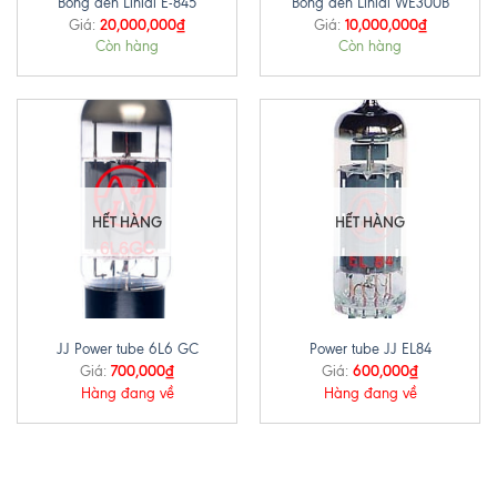
Bóng đèn Linlai E-845
Bóng đèn Linlai WE300B
20,000,000
₫
10,000,000
₫
Giá:
Giá:
Còn hàng
Còn hàng
HẾT HÀNG
HẾT HÀNG
JJ Power tube 6L6 GC
Power tube JJ EL84
700,000
₫
600,000
₫
Giá:
Giá:
Hàng đang về
Hàng đang về