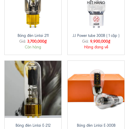
HẾT HÀNG
Bóng đèn Linlai 211
JJ Power tube 300B ( 1 cặp )
3,700,000
₫
9,900,000
₫
Giá:
Giá:
Còn hàng
Hàng đang về
Bóng đèn Linlai E-212
Bóng đèn Linlai E-300B