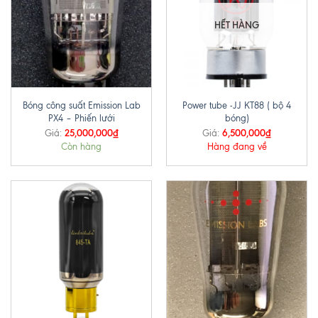
HẾT HÀNG
Bóng công suất Emission Lab
Power tube -JJ KT88 ( bộ 4
PX4 – Phiến lưới
bóng)
25,000,000
₫
6,500,000
₫
Giá:
Giá:
Còn hàng
Hàng đang về