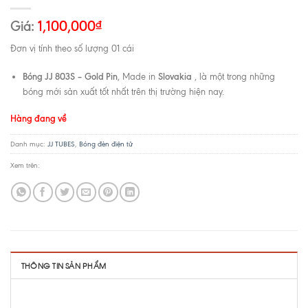
Giá:
1,100,000
₫
Đơn vị tính theo số lượng 01 cái
Bóng JJ 803S – Gold Pin
Slovakia
, Made in
, là một trong những
bóng mới sản xuất tốt nhất trên thị trường hiện nay.
Hàng đang về
Danh mục:
JJ TUBES
,
Bóng đèn điện tử
Xem trên:
THÔNG TIN SẢN PHẨM