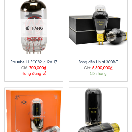
HẾT HÀNG
Pre tube JJ ECC82 / 12AU7
Bóng đèn Linlai 300B-T
700,000
₫
6,300,000
₫
Giá:
Giá:
Hàng đang về
Còn hàng