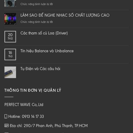
ở
Chức năng bình luận bị tắt
Do
it
LÀM SAO ĐỂ NGHE NHẠC SỐ CHẤT LƯỢNG CAO
yourself
a
ở
Chức năng bình luận bị tắt
hi-
LÀM
end
SAO
Các tham số củ Loa (Driver)
20
speaker
ĐỂ
Th12
–
NGHE
DIY
NHẠC
một
SỐ
Tín hiệu Balance và Unbalance
16
loa
CHẤT
Th3
từ
LƯỢNG
B
CAO
tới
Tụ Điện và Các câu hỏi
Z
THÔNG TIN ĐƠN VỊ QUẢN LÝ
PERFECT WAVE Co,.Ltd
Hotline: 0913 14 17 33
Địa chỉ: 290/7 Phan Anh, Phú Thạnh, TP.HCM