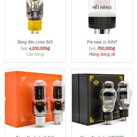
HẾT HÀNG
Bóng đèn Linlai 845
Pre tube JJ 6SN7
4,200,000
₫
700,000
₫
Giá:
Giá:
Còn hàng
Hàng đang về