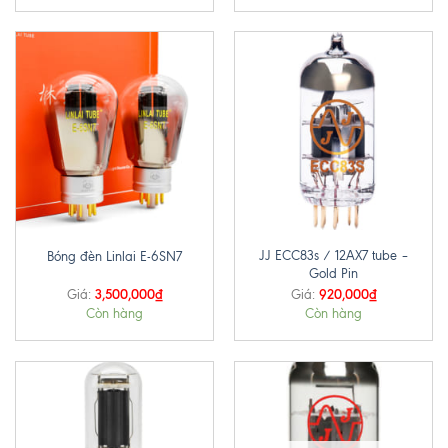
JJ ECC83s / 12AX7 tube –
Bóng đèn Linlai E-6SN7
Gold Pin
3,500,000
₫
920,000
₫
Giá:
Giá:
Còn hàng
Còn hàng