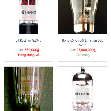
HẾT HÀNG
Bóng công suất Emission Lab
JJ Rectifier GZ34s
520B
660,000
₫
35,000,000
₫
Giá:
Giá:
Hàng đang về
Còn hàng
HẾT HÀNG