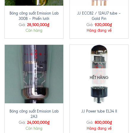
Bóng công suất Emission Lab
JJ ECC82 / 12AU7 tube –
300B – Phiến lưới
Gold Pin
28,500,000
₫
920,000
₫
Giá:
Giá:
Còn hàng
Hàng đang về
HẾT HÀNG
Bóng công suất Emission Lab
JJ Power tube EL34 II
2A3
24,000,000
₫
800,000
₫
Giá:
Giá:
Còn hàng
Hàng đang về