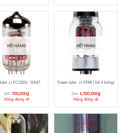
HẾT HÀNG
HẾT HÀNG
+
 tube JJ ECC83S/ 12AX7
Power tube -JJ KT88 ( bộ 4 bóng)
700,000
₫
6,500,000
₫
Giá:
Giá:
Hàng đang về
Hàng đang về