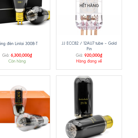
HẾT HÀNG
+
JJ ECC82 / 12AU7 tube – Gold
óng đèn Linlai 300B-T
Pin
6,300,000
₫
920,000
₫
Giá:
Giá:
Còn hàng
Hàng đang về
+