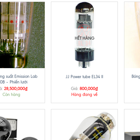
HẾT HÀNG
+
+
ng suất Emission Lab
Bóng
JJ Power tube EL34 II
0B – Phiến lưới
28,500,000
₫
800,000
₫
á:
Giá:
Còn hàng
Hàng đang về