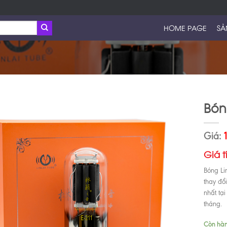
HOME PAGE
SẢ
Bón
Giá:
Giá t
Bóng Li
thay đổ
nhất tạ
tháng.
Còn hà