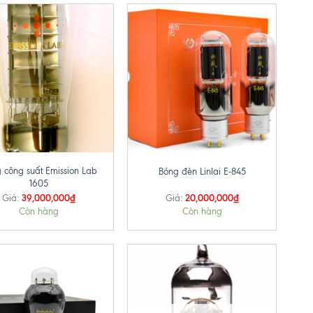
+
 công suất Emission Lab
Bóng đèn Linlai E-845
1605
39,000,000
₫
20,000,000
₫
Giá:
Giá:
Còn hàng
Còn hàng