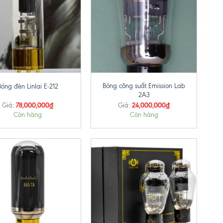
+
Bóng công suất Emission Lab
Bóng đèn Linlai E-212
2A3
78,000,000
₫
24,000,000
₫
Giá:
Giá:
Còn hàng
Còn hàng