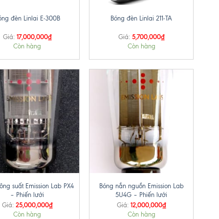
óng đèn Linlai E-300B
Bóng đèn Linlai 211-TA
17,000,000
₫
5,700,000
₫
Giá:
Giá:
Còn hàng
Còn hàng
+
ông suất Emission Lab PX4
Bóng nắn nguồn Emission Lab
– Phiến lưới
5U4G – Phiến lưới
25,000,000
₫
12,000,000
₫
Giá:
Giá:
Còn hàng
Còn hàng