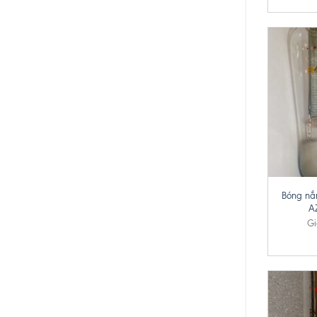
+
Bóng nắ
A
Gi