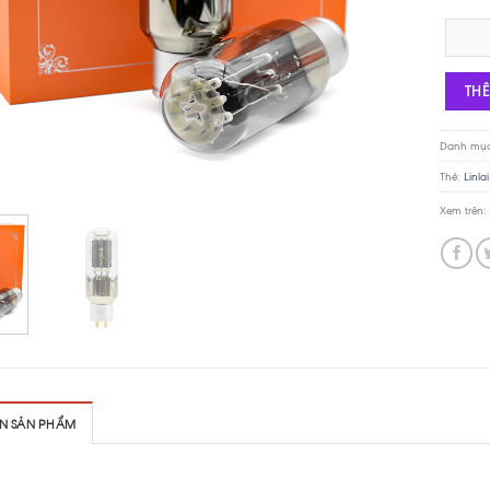
Bóng đèn
TH
Danh mụ
Thẻ:
Linlai
Xem trên:
IN SẢN PHẨM