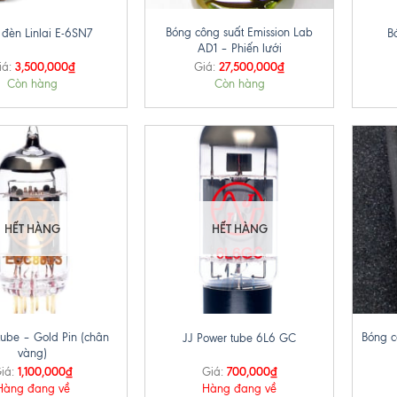
Bóng công suất Emission Lab
đèn Linlai E-6SN7
B
AD1 – Phiến lưới
3,500,000
₫
27,500,000
₫
iá:
Giá:
Còn hàng
Còn hàng
HẾT HÀNG
HẾT HÀNG
+
+
tube – Gold Pin (chân
Bóng c
JJ Power tube 6L6 GC
vàng)
1,100,000
₫
700,000
₫
iá:
Giá:
Hàng đang về
Hàng đang về