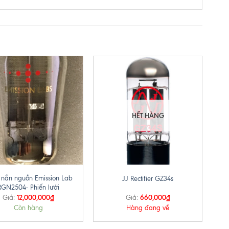
HẾT HÀNG
+
 nắn nguồn Emission Lab
JJ Rectifier GZ34s
RGN2504- Phiến lưới
12,000,000
₫
660,000
₫
Giá:
Giá:
Còn hàng
Hàng đang về