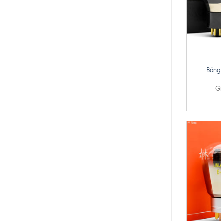
+
Bóng
G
+