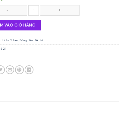
 Linlai E-211 số lượng
ÊM VÀO GIỎ HÀNG
c:
Linlai Tubes
,
Bóng đèn điện tử
 E-211