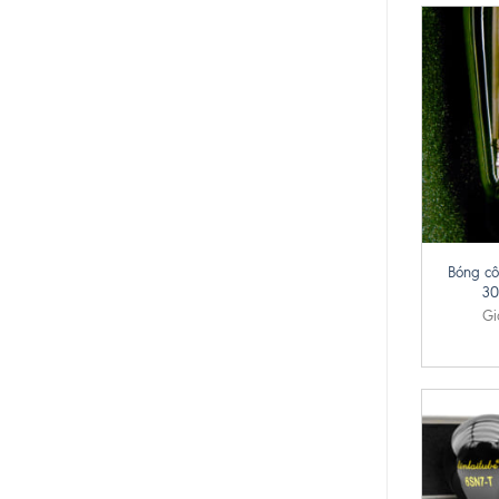
+
Bóng cô
30
Gi