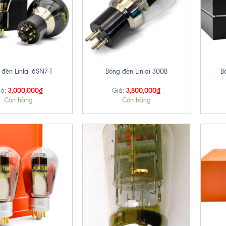
+
+
 đèn Linlai 6SN7-T
Bóng đèn Linlai 300B
B
3,000,000
₫
3,800,000
₫
iá:
Giá:
Còn hàng
Còn hàng
+
+