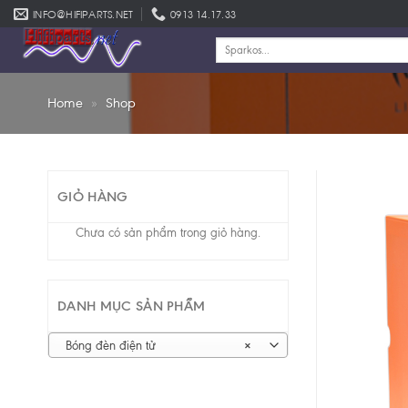
Skip
INFO@HIFIPARTS.NET
0913 14.17.33
to
Tìm
content
kiếm:
Home
»
Shop
GIỎ HÀNG
Chưa có sản phẩm trong giỏ hàng.
DANH MỤC SẢN PHẨM
Bóng đèn điện tử
×