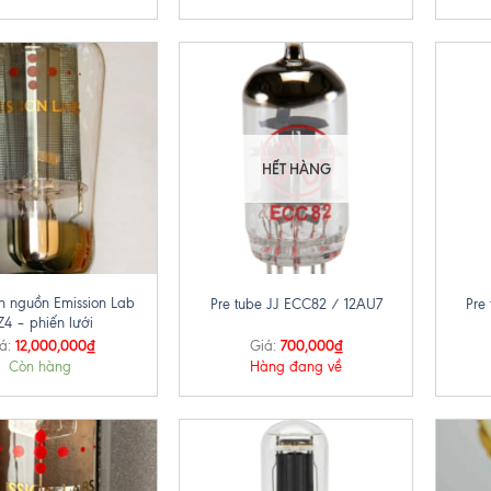
HẾT HÀNG
+
+
n nguồn Emission Lab
Pre tube JJ ECC82 / 12AU7
Pre
Z4 – phiến lưới
12,000,000
₫
700,000
₫
á:
Giá:
Còn hàng
Hàng đang về