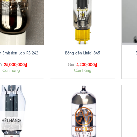
+
+
 Emission Lab RS 242
Bóng đèn Linlai 845
25,000,000
₫
4,200,000
₫
á:
Giá:
Còn hàng
Còn hàng
HẾT HÀNG