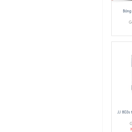
Bóng 
G
+
JJ 803s 
G