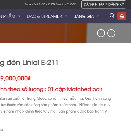
ĐĂNG NHẬP / ĐĂNG KÝ
Mon - Sat 8.00 - 18.00 Sunday CLOSE
N PHẨM
DAC & STREAMER
BẢNG GIÁ
g đèn Linlai E-211
19,000,000
₫
ính theo số lượng : 01 cặp Matched pair
nlai sản xuất tại Trung Quốc, có rất nhiều mẫu mã. Giá thành cũng
i tùy thuộc vào các dòng sản phẩm khác nhau. Hifiparts là cty duy
i Vietnam nhập chính thức từ Linlai. Sản phẩm được bảo hành 9
ng