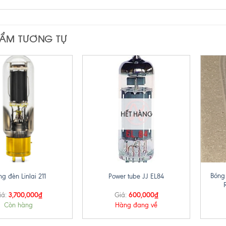
HẨM TƯƠNG TỰ
HẾT HÀNG
+
+
Bóng
g đèn Linlai 211
Power tube JJ EL84
3,700,000
₫
600,000
₫
iá:
Giá:
Còn hàng
Hàng đang về