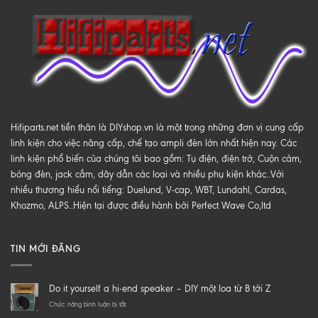
Hifiparts.net tiền thân là DIYshop.vn là một trong những đơn vị cung cấp
linh kiện cho việc nâng cấp, chế tạo ampli đèn lớn nhất hiện nay. Các
linh kiện phổ biến của chúng tôi bao gồm: Tụ điện, điện trở, Cuộn cảm,
bóng đèn, jack cắm, dây dẫn các loại và nhiều phụ kiện khác..Với
nhiều thương hiểu nổi tiếng: Duelund, V-cap, WBT, Lundahl, Cardas,
Khozmo, ALPS..Hiện tại được điều hành bởi Perfect Wave Co,ltd
TIN MỚI ĐĂNG
Do it yourself a hi-end speaker – DIY một loa từ B tới Z
ở
Chức năng bình luận bị tắt
Do