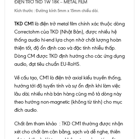
ĐIỆN TRỞ TKD 1W 18
K
– METAL FILM
Kích thước : Đường kính 5mm x 15mm chiều dài.
TKD CM1
là điện trở metal film chính xác thuộc dòng
Correctohm của TKD (Nhật Bản), được nhiều hệ
thống audio hi-end lựa chọn nhờ chất lượng hoàn
thiện tốt, độ ổn định cao và đặc tính nhiễu thấp.
Dòng CM được TKD định hướng cho các ứng dụng
audio, đạt tiêu chuẩn EU-RoHS.
Về cấu tạo, CM1 là điện trở axial kiểu truyền thống,
hướng tới độ tuyến tính và sự ổn định khi làm việc
lâu dài; nhiều nhà bán hàng cũng mô tả dòng này
theo hướng non-magnetic (không từ tính) cho mục
đích audio.
Chất âm tham khảo : TKD CM1 thường được nhận
xét cho chất âm cân bằng, sạch và dễ nghe, thiên