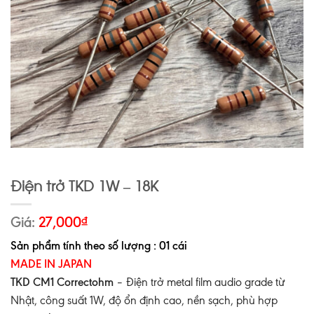
Điện trở TKD 1W – 18K
Giá:
27,000
₫
Sản phẩm tính theo số lượng : 01 cái
MADE IN JAPAN
TKD CM1 Correctohm
– Điện trở metal film audio grade từ
Nhật, công suất 1W, độ ổn định cao, nền sạch, phù hợp