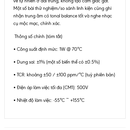
về tự nhiên ở dải trung, không tạo cảm giác gắt.
Một số bài thử nghiệm/so sánh linh kiện cũng ghi
nhận trung âm có tonal balance tốt và nghe nhạc
cụ mộc mạc, chính xác.
Thông số chính (tóm tắt)
• Công suất định mức: 1W @ 70°C
• Dung sai: ±1% (một số biến thể có ±0.5%)
• TCR: khoảng ±50 / ±100 ppm/°C (tuỳ phiên bản)
• Điện áp làm việc tối đa (CM1): 500V
• Nhiệt độ làm việc: -55°C ~ +155°C