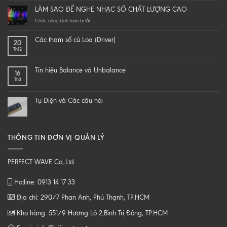
it
LÀM SAO ĐỂ NGHE NHẠC SỐ CHẤT LƯỢNG CAO
yourself
a
ở
Chức năng bình luận bị tắt
hi-
LÀM
end
SAO
Các tham số củ Loa (Driver)
20
speaker
ĐỂ
Th12
–
NGHE
DIY
NHẠC
một
SỐ
Tín hiệu Balance và Unbalance
16
loa
CHẤT
Th3
từ
LƯỢNG
B
CAO
tới
Tụ Điện và Các câu hỏi
Z
THÔNG TIN ĐƠN VỊ QUẢN LÝ
PERFECT WAVE Co,.Ltd
Hotline: 0913 14 17 33
Địa chỉ: 290/7 Phan Anh, Phú Thạnh, TP.HCM
Kho hàng: 551/9 Hương Lộ 2,Bình Trị Đông, TP.HCM