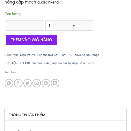
nâng cấp mạch
audio hi-end.
Còn hàng
Điện trở TKD 1W - 18K số lượng
THÊM VÀO GIỎ HÀNG
Danh mục:
Điện trở 1W
,
Điện trở TKD CM1 - 1W
,
TKD Tokyo Ko-on Denpa
Thẻ:
ĐIỆN TRỞ TKD
,
điện trở audio
,
điện trở tkd 1w
,
điện trở audio 1w
Xem trên:
THÔNG TIN SẢN PHẨM