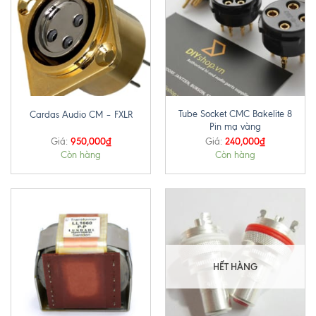
Tube Socket CMC Bakelite 8
Cardas Audio CM – FXLR
Pin mạ vàng
950,000
₫
240,000
₫
Giá:
Giá:
Còn hàng
Còn hàng
HẾT HÀNG