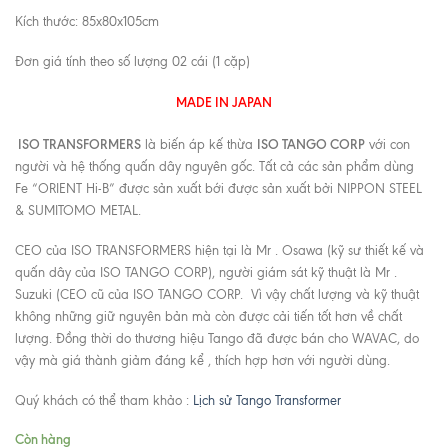
Kích thước: 85x80x105cm
Đơn giá tính theo số lượng 02 cái (1 cặp)
MADE IN JAPAN
ISO TRANSFORMERS
ISO TANGO CORP
là biến áp kế thừa
với con
người và hệ thống quấn dây nguyên gốc. Tất cả các sản phẩm dùng
Fe “ORIENT Hi-B” được sản xuất bới được sản xuất bởi NIPPON STEEL
& SUMITOMO METAL.
CEO của ISO TRANSFORMERS hiện tại là Mr . Osawa (kỹ sư thiết kế và
quấn dây của ISO TANGO CORP), người giám sát kỹ thuật là Mr .
Suzuki (CEO cũ của ISO TANGO CORP. Vì vậy chất lượng và kỹ thuật
không những giữ nguyên bản mà còn được cải tiến tốt hơn về chất
lượng. Đồng thời do thương hiệu Tango đã được bán cho WAVAC, do
vậy mà giá thành giảm đáng kể , thích hợp hơn với người dùng.
Quý khách có thể tham khảo :
Lịch sử Tango Transformer
Còn hàng