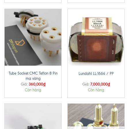
Tube Socket CMC Teflon 8 Pin
Lundahl LL-1664 / PP
mạ vàng
360,000
₫
7,000,000
₫
Giá:
Giá:
Còn hàng
Còn hàng