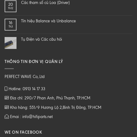
Các tham số củ Loa (Driver)
20
speaker
ĐỂ
Th12
–
NGHE
DIY
NHẠC
một
SỐ
Tín hiệu Balance và Unbalance
16
loa
CHẤT
Th3
từ
LƯỢNG
B
CAO
tới
Tụ Điện và Các câu hỏi
Z
THÔNG TIN ĐƠN VỊ QUẢN LÝ
PERFECT WAVE Co,.Ltd
Hotline: 0913 14 17 33
Địa chỉ: 290/7 Phan Anh, Phú Thạnh, TP.HCM
Kho hàng: 551/9 Hương Lộ 2,Bình Trị Đông, TP.HCM
Emai : info@hifiparts.net
WE ON FACEBOOK