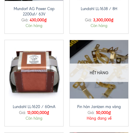
Mundorf AG Power Cap
Lundahl LL-1638 / 8H
2200uf/ 63V
430,000
₫
3,300,000
₫
Giá:
Giá:
Còn hàng
Còn hàng
HẾT HÀNG
Lundahl LL-1620 / 60mA
Pin hàn Jantzen mạ vàng
13,000,000
₫
50,000
₫
Giá:
Giá:
Còn hàng
Hàng đang về