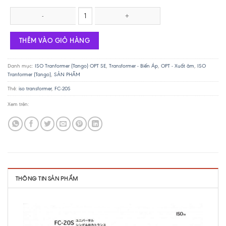
ISO(Tango)Transformers FC-14S số lượng
THÊM VÀO GIỎ HÀNG
Danh mục:
ISO Tranformer (Tango) OPT SE
,
Transformer - Biến Áp
,
OPT - Xuất âm
,
ISO
Tranformer (Tango)
,
SẢN PHẨM
Thẻ:
iso transformer
,
FC-20S
Xem trên:
THÔNG TIN SẢN PHẨM