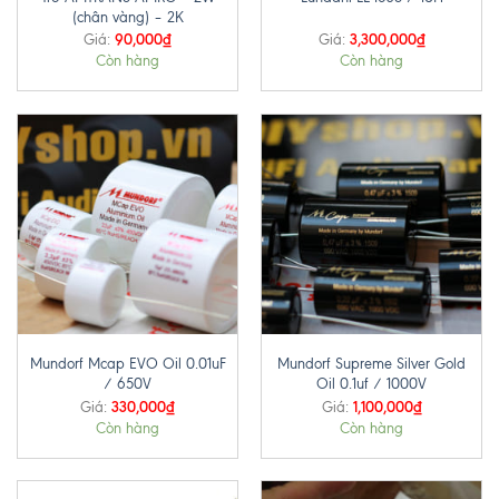
(chân vàng) – 2K
90,000
₫
3,300,000
₫
Giá:
Giá:
Còn hàng
Còn hàng
Mundorf Mcap EVO Oil 0.01uF
Mundorf Supreme Silver Gold
/ 650V
Oil 0.1uf / 1000V
330,000
₫
1,100,000
₫
Giá:
Giá:
Còn hàng
Còn hàng