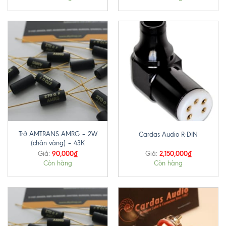
Trở AMTRANS AMRG – 2W
Cardas Audio R-DIN
(chân vàng) – 43K
90,000
₫
2,150,000
₫
Giá:
Giá:
Còn hàng
Còn hàng