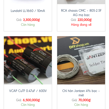
RCA chassis CMC – 805-2.5F
Lundahl LL-1660 / 10mA
AG mạ bạc
3,300,000
₫
220,000
₫
Giá:
Giá:
Còn hàng
Hàng đang về
Chì hàn Jantzen 4% bạc –
VCAP CuTF 0.47uF / 600V
mét
6,500,000
₫
70,000
₫
Giá:
Giá:
Còn hàng
Còn hàng