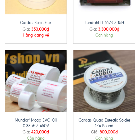
Cardas Rosin Flux
Lundahl LL-1673 / 15H
350,000
₫
3,300,000
₫
Giá:
Giá:
Hàng đang về
Còn hàng
Mundorf Mcap EVO Oil
Cardas Quad Eutectic Solder
0.33uF / 450V
1/4 Pound
420,000
₫
800,000
₫
Giá:
Giá:
Còn hàng
Còn hàng