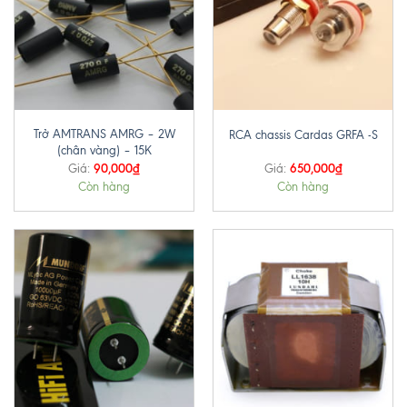
Trở AMTRANS AMRG – 2W
RCA chassis Cardas GRFA -S
(chân vàng) – 15K
90,000
₫
650,000
₫
Giá:
Giá:
Còn hàng
Còn hàng