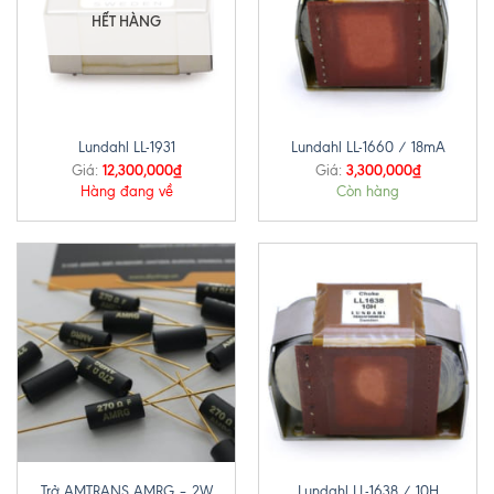
HẾT HÀNG
Lundahl LL-1931
Lundahl LL-1660 / 18mA
12,300,000
₫
3,300,000
₫
Giá:
Giá:
Hàng đang về
Còn hàng
Trở AMTRANS AMRG – 2W
Lundahl LL-1638 / 10H