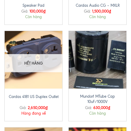
Speaker Pad
Cardas Audio CG – MXLR
100,000
₫
1,500,000
₫
Giá:
Giá:
Còn hàng
Còn hàng
HẾT HÀNG
Mundorf MTube Cap
Cardas 4181 US Duplex Outlet
10uF/1000V
2,650,000
₫
630,000
₫
Giá:
Giá:
Hàng đang về
Còn hàng