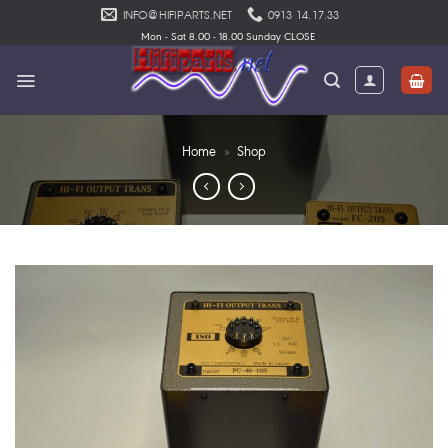
Skip
INFO@HIFIPARTS.NET
0913 14.17.33
to
Mon - Sat 8.00 - 18.00 Sunday CLOSE
content
Home
»
Shop