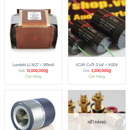
Lundahl LL-1627 / 185mA
VCAP CuTF 0.1uF / 600V
13,000,000
₫
3,200,000
₫
Giá:
Giá:
Còn hàng
Còn hàng
HẾT HÀNG