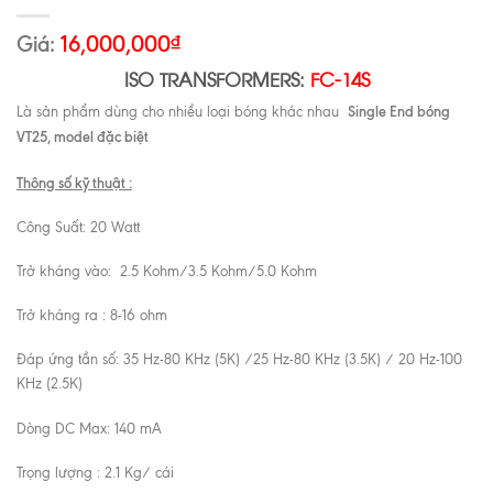
Giá:
16,000,000
₫
ISO TRANSFORMERS:
FC-14S
Single End bóng
Là sản phẩm dùng cho nhiều loại bóng khác nhau
VT25, model đặc biệt
Thông số kỹ thuật :
Công Suất: 20 Watt
Trở kháng vào: 2.5 Kohm/3.5 Kohm/5.0 Kohm
Trở kháng ra : 8-16 ohm
Đáp ứng tần số: 35 Hz-80 KHz (5K) /25 Hz-80 KHz (3.5K) / 20 Hz-100
KHz (2.5K)
Dòng DC Max: 140 mA
Trọng lượng : 2.1 Kg/ cái