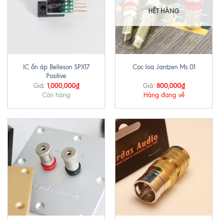
HẾT HÀNG
IC ổn áp Belleson SPX17
Cọc loa Jantzen Ms 01
Positive
1,000,000
₫
800,000
₫
Giá:
Giá:
Còn hàng
Hàng đang về