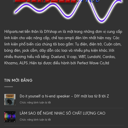
Hifiparts.net tiền thân là DIYshop.vn là một trong những đơn vị cung cấp
linh kiện cho việc nâng cấp, chế tạo ampli đèn lớn nhất hiện nay. Các
linh kiện phổ biến của chúng tôi bao gồm: Tụ điện, điện trở, Cuộn cảm,
bóng đèn, jack cắm, dây dẫn các loại và nhiều phụ kiện khác..Với
nhiều thương hiểu nổi tiếng: Duelund, V-cap, WBT, Lundahl, Cardas,
Khozmo, ALPS..Hiện tại được điều hành bởi Perfect Wave Co,ltd
TIN MỚI ĐĂNG
Do it yourself a hi-end speaker – DIY một loa từ B tới Z
ở
Chức năng bình luận bị tắt
Do
it
LÀM SAO ĐỂ NGHE NHẠC SỐ CHẤT LƯỢNG CAO
yourself
a
ở
Chức năng bình luận bị tắt
hi-
LÀM
end
SAO