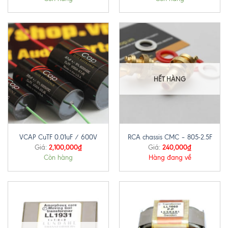
HẾT HÀNG
VCAP CuTF 0.01uF / 600V
RCA chassis CMC – 805-2.5F
2,100,000
₫
240,000
₫
Giá:
Giá:
Còn hàng
Hàng đang về