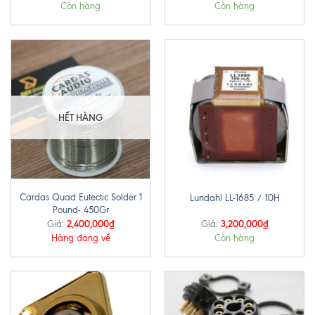
Còn hàng
Còn hàng
HẾT HÀNG
Cardas Quad Eutectic Solder 1
Lundahl LL-1685 / 10H
Pound- 450Gr
2,400,000
₫
3,200,000
₫
Giá:
Giá:
Hàng đang về
Còn hàng