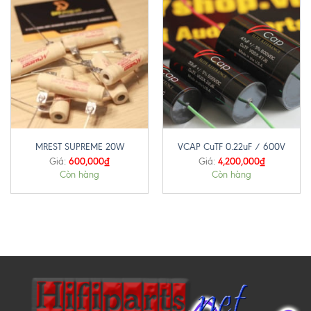
MREST SUPREME 20W
VCAP CuTF 0.22uF / 600V
600,000
₫
4,200,000
₫
Giá:
Giá:
Còn hàng
Còn hàng