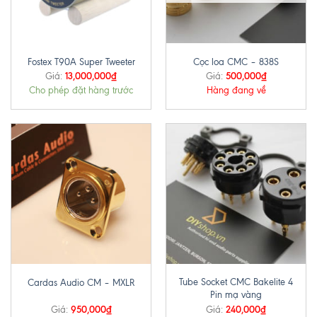
Fostex T90A Super Tweeter
Cọc loa CMC – 838S
13,000,000
₫
500,000
₫
Giá:
Giá:
Cho phép đặt hàng trước
Hàng đang về
Tube Socket CMC Bakelite 4
Cardas Audio CM – MXLR
Pin mạ vàng
950,000
₫
240,000
₫
Giá:
Giá: