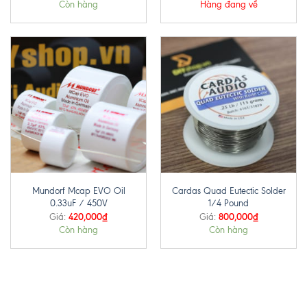
Còn hàng
Hàng đang về
Mundorf Mcap EVO Oil
Cardas Quad Eutectic Solder
0.33uF / 450V
1/4 Pound
420,000
₫
800,000
₫
Giá:
Giá:
Còn hàng
Còn hàng