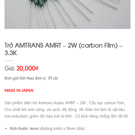
Trở AMTRANS AMRT – 2W (carbon Film) –
3.3K
Giá:
20,000
₫
Đơn giá tính theo đơn vị : 01 cái
MADE IN JAPAN
Sản phẩm điện trở Amtrans Audio AMRT – 2W , Cấu tạo carbon Film,
Cho chất âm tươi sáng và sạch, độ động tốt. Điện trở làm từ vật liệu
non-induction, giảm độ méo bởi từ tính. Có khả năng chống ẩm rất tốt.
Kích thước: 4mm
(đường kính) x 11mm (dài)