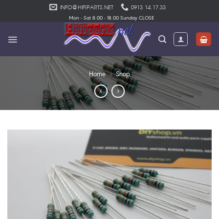
Skip
INFO@HIFIPARTS.NET
0913 14.17.33
to
Mon - Sat 8.00 - 18.00 Sunday CLOSE
content
Home
»
Shop