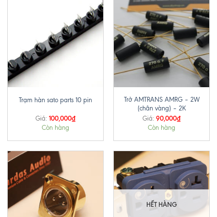
Trở AMTRANS AMRG – 2W
Trạm hàn sato parts 10 pin
(chân vàng) – 2K
100,000
₫
90,000
₫
Giá:
Giá:
Còn hàng
Còn hàng
HẾT HÀNG