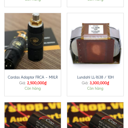
Cardas Adaptor FRCA – MXLR
Lundahl LL-1638 / 10H
2,500,000
₫
3,300,000
₫
Giá:
Giá:
Còn hàng
Còn hàng