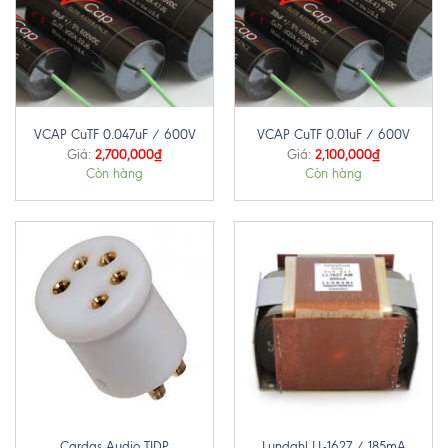
VCAP CuTF 0.047uF / 600V
VCAP CuTF 0.01uF / 600V
2,700,000
₫
2,100,000
₫
Giá:
Giá:
Còn hàng
Còn hàng
Cardas Audio TIDP
Lundahl LL-1627 / 185mA