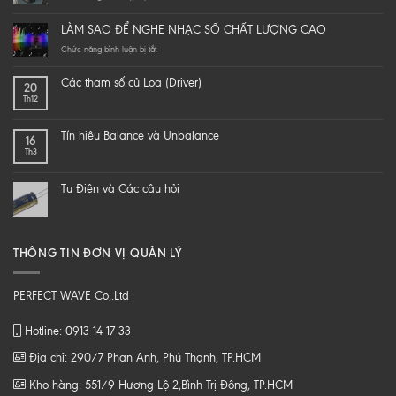
Do
it
LÀM SAO ĐỂ NGHE NHẠC SỐ CHẤT LƯỢNG CAO
yourself
a
ở
Chức năng bình luận bị tắt
hi-
LÀM
end
SAO
Các tham số củ Loa (Driver)
20
speaker
ĐỂ
Th12
–
NGHE
DIY
NHẠC
một
SỐ
Tín hiệu Balance và Unbalance
16
loa
CHẤT
Th3
từ
LƯỢNG
B
CAO
tới
Tụ Điện và Các câu hỏi
Z
THÔNG TIN ĐƠN VỊ QUẢN LÝ
PERFECT WAVE Co,.Ltd
Hotline: 0913 14 17 33
Địa chỉ: 290/7 Phan Anh, Phú Thạnh, TP.HCM
Kho hàng: 551/9 Hương Lộ 2,Bình Trị Đông, TP.HCM