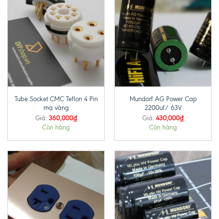
Tube Socket CMC Teflon 4 Pin
Mundorf AG Power Cap
mạ vàng
2200uf/ 63V
360,000
₫
430,000
₫
Giá:
Giá:
Còn hàng
Còn hàng