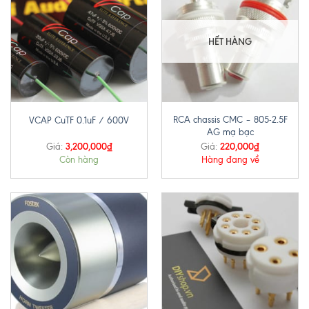
HẾT HÀNG
RCA chassis CMC – 805-2.5F
VCAP CuTF 0.1uF / 600V
AG mạ bạc
3,200,000
₫
220,000
₫
Giá:
Giá:
Còn hàng
Hàng đang về