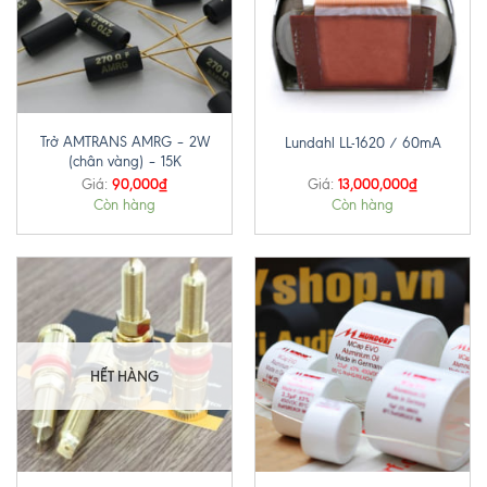
Trở AMTRANS AMRG – 2W
Lundahl LL-1620 / 60mA
(chân vàng) – 15K
90,000
₫
13,000,000
₫
Giá:
Giá:
Còn hàng
Còn hàng
HẾT HÀNG