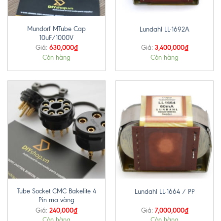
Mundorf MTube Cap
Lundahl LL-1692A
10uF/1000V
630,000
₫
3,400,000
₫
Giá:
Giá:
Còn hàng
Còn hàng
Tube Socket CMC Bakelite 4
Lundahl LL-1664 / PP
Pin mạ vàng
240,000
₫
7,000,000
₫
Giá:
Giá:
Còn hàng
Còn hàng