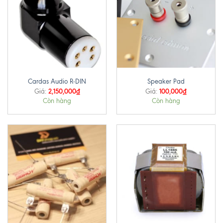
Cardas Audio R-DIN
Speaker Pad
2,150,000
₫
100,000
₫
Giá:
Giá:
Còn hàng
Còn hàng