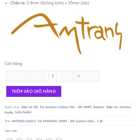
Chân ra:
0.8mm (đường kính) x 35mm (dài)
Còn hàng
Trở AMTRANS AMRT - 2W (carbon Film) - 3.3K số lượng
THÊM VÀO GIỎ HÀNG
Danh mục:
Điện trở 2W
,
Trở Amtrans Carbon Film - 2W AMRT
,
Resistor - Điện trở
,
Amtrans
Audio
,
SẢN PHẨM
Thẻ:
AMTRAN AUDIO
,
Trở AMTRANS AMRT - 2W (carbon Film) - 3.3K
Xem trên: