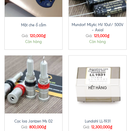
Mundorf MLytic HV 10uf/ 500V
Mặt che ổ cắm
– Axial
120,000
₫
125,000
₫
Giá:
Giá:
Còn hàng
Còn hàng
HẾT HÀNG
Cọc loa Jantzen Ms 02
Lundahl LL-1931
800,000
₫
12,300,000
₫
Giá:
Giá: