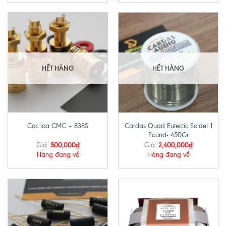
HẾT HÀNG
HẾT HÀNG
Cardas Quad Eutectic Solder 1
Cọc loa CMC – 838S
Pound- 450Gr
500,000
₫
2,400,000
₫
Giá:
Giá:
Hàng đang về
Hàng đang về