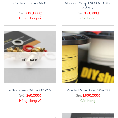
Mundorf Mcap EVO Oil 0.01uF
Cọc loa Jantzen Ms 01
/ 650V
800,000
₫
330,000
₫
Giá:
Giá:
Hàng đang về
Còn hàng
HẾT HÀNG
RCA chassis CMC – 805-2.5F
Mundorf Silver Gold Wire 110
240,000
₫
1,900,000
₫
Giá:
Giá:
Hàng đang về
Còn hàng