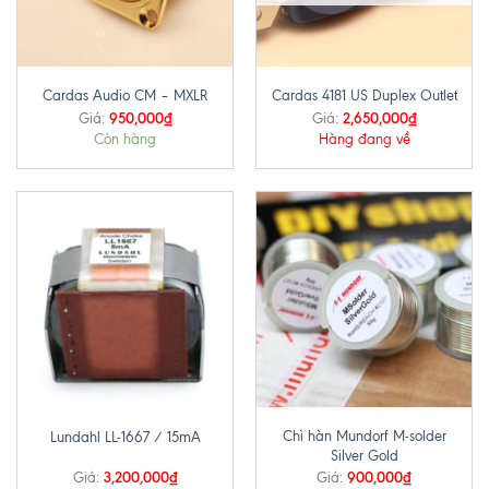
Cardas Audio CM – MXLR
Cardas 4181 US Duplex Outlet
950,000
₫
2,650,000
₫
Giá:
Giá:
Còn hàng
Hàng đang về
Chì hàn Mundorf M-solder
Lundahl LL-1667 / 15mA
Silver Gold
3,200,000
₫
900,000
₫
Giá:
Giá: