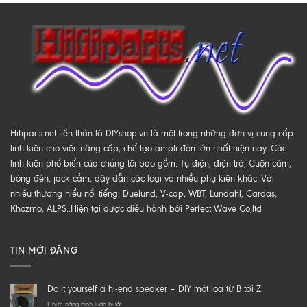
Hifiparts.net tiền thân là DIYshop.vn là một trong những đơn vị cung cấp
linh kiện cho việc nâng cấp, chế tạo ampli đèn lớn nhất hiện nay. Các
linh kiện phổ biến của chúng tôi bao gồm: Tụ điện, điện trở, Cuộn cảm,
bóng đèn, jack cắm, dây dẫn các loại và nhiều phụ kiện khác..Với
nhiều thương hiểu nổi tiếng: Duelund, V-cap, WBT, Lundahl, Cardas,
Khozmo, ALPS..Hiện tại được điều hành bởi Perfect Wave Co,ltd
TIN MỚI ĐĂNG
Do it yourself a hi-end speaker – DIY một loa từ B tới Z
ở
Chức năng bình luận bị tắt