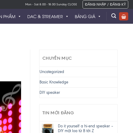
ĐĂNG NHẬP / ĐĂNG KÝ
Mon - Sat 8.00 - 18.00 Sunday CLOSE
N PHẨM
DAC & STREAMER
BẢNG GIÁ
CHUYÊN MỤC
Uncategorized
Basic Knowledge
DIY speaker
TIN MỚI ĐĂNG
Do it yourself a hi-end speaker –
DIY một loa từ B tới Z