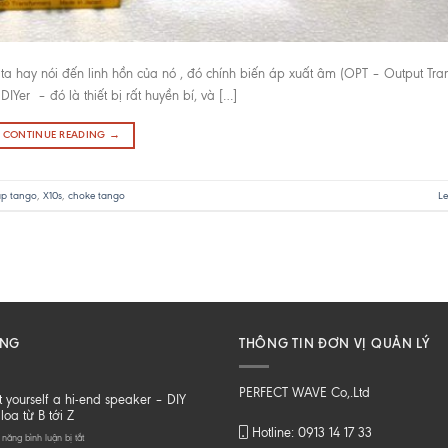
 hay nói đến linh hồn của nó , đó chính biến áp xuất âm (OPT – Output Tran
Yer – đó là thiết bị rất huyền bí, và […]
CONTINUE READING
→
áp tango
,
X10s
,
choke tango
L
ĂNG
THÔNG TIN ĐƠN VỊ QUẢN LÝ
PERFECT WAVE Co,.Ltd
t yourself a hi-end speaker – DIY
loa từ B tới Z
Hotline: 0913 14 17 33
ở
năng bình luận bị tắt