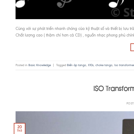
Cùng với sự phát triển nhanh chóng của kỹ thuật số và thiết bị lưu t
Chất lượng cao ( thậm chí hơn cả CD) , nguồn nhạc phong phú chính
Posted in
Basic Knowledge
|
Tagged
Biến áp tango
,
X10s
,
choke tango
,
Iso transformer
ISO Transform
POS
20
Th5