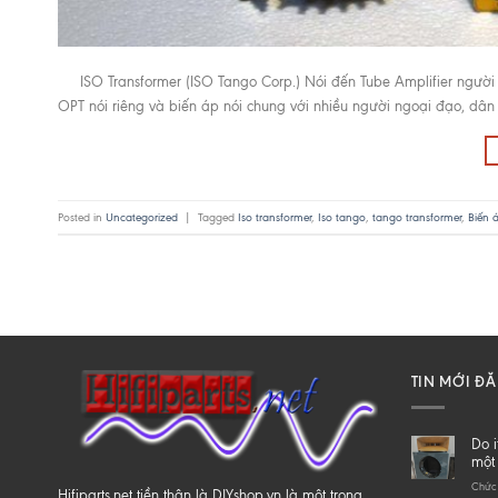
ISO Transformer (ISO Tango Corp.) Nói đến Tube Amplifier người ta
OPT nói riêng và biến áp nói chung với nhiều người ngoại đạo, dân DI
Posted in
Uncategorized
|
Tagged
Iso transformer
,
Iso tango
,
tango transformer
,
Biến 
TIN MỚI Đ
Do i
một 
Chức 
Hifiparts.net tiền thân là DIYshop.vn là một trong