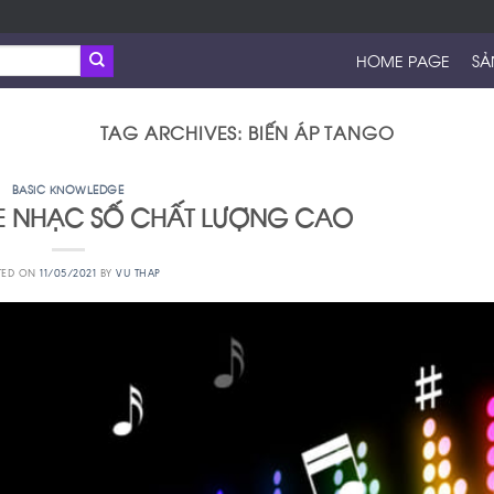
HOME PAGE
SẢ
TAG ARCHIVES:
BIẾN ÁP TANGO
BASIC KNOWLEDGE
E NHẠC SỐ CHẤT LƯỢNG CAO
TED ON
11/05/2021
BY
VU THAP