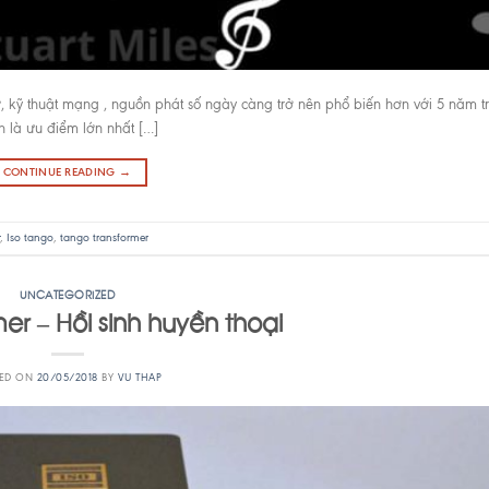
rữ, kỹ thuật mạng , nguồn phát số ngày càng trở nên phổ biến hơn với 5 năm tr
 là ưu điểm lớn nhất […]
CONTINUE READING
→
,
Iso tango
,
tango transformer
UNCATEGORIZED
er – Hồi sinh huyền thoại
TED ON
20/05/2018
BY
VU THAP