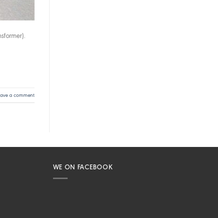
sformer).
eave a comment
WE ON FACEBOOK