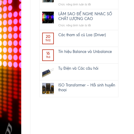
ở
Chức năng bình luận bị tắt
Do
it
LÀM SAO ĐỂ NGHE NHẠC SỐ
yourself
CHẤT LƯỢNG CAO
a
ở
Chức năng bình luận bị tắt
hi-
LÀM
end
SAO
Các tham số củ Loa (Driver)
speaker
20
ĐỂ
–
Th12
NGHE
DIY
NHẠC
một
Tín hiệu Balance và Unbalance
SỐ
16
loa
CHẤT
Th3
từ
LƯỢNG
B
CAO
tới
Tụ Điện và Các câu hỏi
Z
ISO Transformer – Hồi sinh huyền
thoại