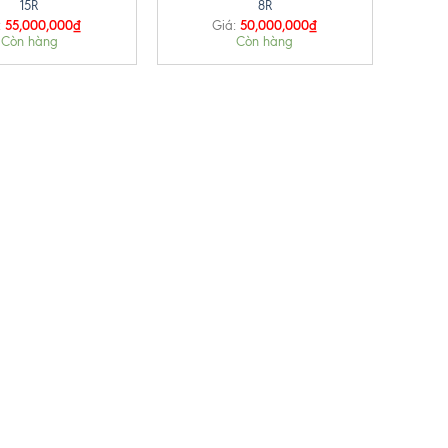
15R
8R
55,000,000
₫
50,000,000
₫
:
Giá:
Còn hàng
Còn hàng