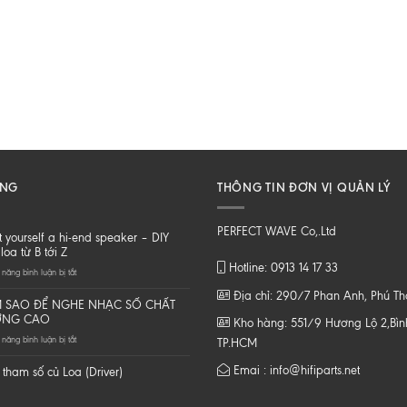
ĂNG
THÔNG TIN ĐƠN VỊ QUẢN LÝ
PERFECT WAVE Co,.Ltd
t yourself a hi-end speaker – DIY
loa từ B tới Z
Hotline: 0913 14 17 33
ở
năng bình luận bị tắt
Do
Địa chỉ: 290/7 Phan Anh, Phú T
it
 SAO ĐỂ NGHE NHẠC SỐ CHẤT
yourself
ỢNG CAO
Kho hàng: 551/9 Hương Lộ 2,Bình
a
ở
năng bình luận bị tắt
hi-
TP.HCM
LÀM
end
SAO
speaker
Emai : info@hifiparts.net
tham số củ Loa (Driver)
ĐỂ
–
NGHE
DIY
NHẠC