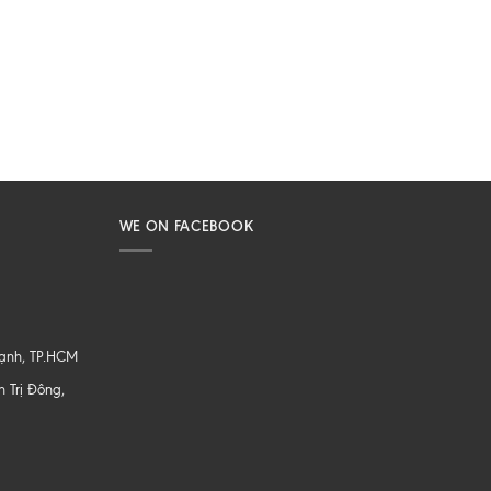
WE ON FACEBOOK
hạnh, TP.HCM
 Trị Đông,