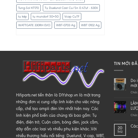
Tung-Sol KT170
Tụ Duelund Cast Cu/Sn 0.47uf - 630V
tụ kép
tụ mundorf 50+50
Vcap CuTF
WATTGATE 330RH EVO
WBT-0703 Ag
WBT 0102 Ag
TIN MỚI Đ
Do i
một 
Chức 
Hifiparts.net tiền thân là DIYshop.vn là một trong
những đơn vị cung cấp linh kiện cho việc nâng
LÀM
LƯ
cấp, chế tạo ampli đèn lớn nhất hiện nay. Các
linh kiện phổ biến của chúng tôi bao gồm: Tụ
Chức 
điện, điện trở, Cuộn cảm, bóng đèn, jack cắm,
Các 
20
dây dẫn các loại và nhiều phụ kiện khác..Với
Th12
nhiều thương hiểu nổi tiếng: Duelund, V-cap, WBT,