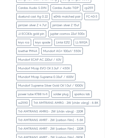
Cardas Audio S-DIN
Cardas Audio TIDP
cp2511
duelund cast Ag 0.22
el34b matched pair
FC-40-5
jantzen silver Z 4.7uf
jantzen silver Z 15uf
JJ ECC83s gold pin
jupiter cosmos 22uf 500v
kryo rca
kryo spade
Linlai E212
LL-1692A
lowther PM4A
Mundorf AG+ 100uf/ 550V
Mundorf ECAP AC 220uf / 63V
Mundorf Mcap EVO Oil 3.3uF / 450V
Mundorf Mcap Supreme 0.33uF / 600V
Mundorf Supreme Silver Gold Oil 1.0uf / 1000V
power tube KT88 hi-fi
solder plug
sparkos lab
ss2590
Trở AMTRANS AMRG - 2W (chân vàng) - 6.8K
Trở AMTRANS AMRG - 2W (chân vàng) - 220R
Trở AMTRANS AMRT - 2W (carbon Film) - 5.6K
Trở AMTRANS AMRT - 2W (carbon Film) - 220R
Trở AMTRANS AMRT - 2W (carbon Film) -390K