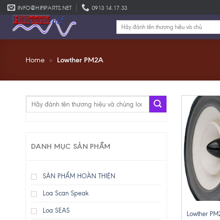
Skip
INFO@HIFIPARTS.NET
0913 14.17.33
to
Tìm
content
kiếm:
Home
»
Lowther PM2A
Tìm
kiếm:
DANH MỤC SẢN PHẨM
SẢN PHẨM HOÀN THIỆN
Loa Scan Speak
+
Loa SEAS
Lowther PM2