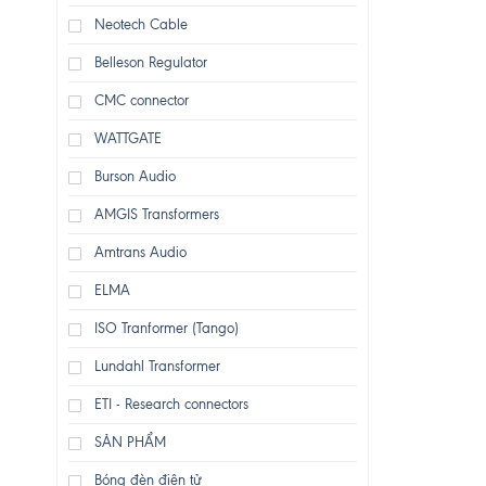
Neotech Cable
Belleson Regulator
CMC connector
WATTGATE
Burson Audio
AMGIS Transformers
Amtrans Audio
ELMA
ISO Tranformer (Tango)
Lundahl Transformer
ETI - Research connectors
SẢN PHẨM
Bóng đèn điện tử