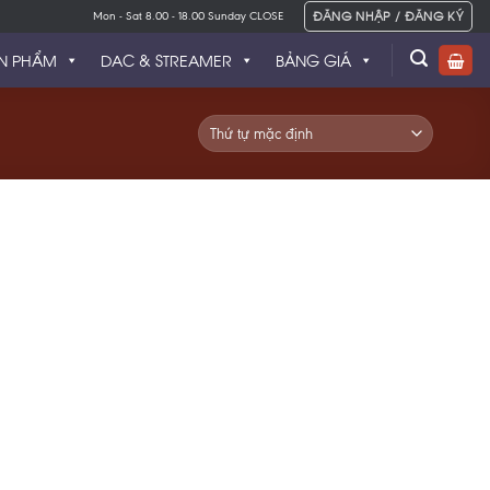
ĐĂNG NHẬP / ĐĂNG KÝ
Mon - Sat 8.00 - 18.00 Sunday CLOSE
N PHẨM
DAC & STREAMER
BẢNG GIÁ