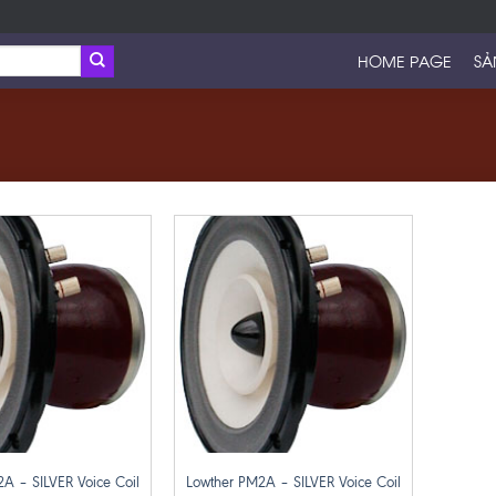
HOME PAGE
SẢ
+
A – SILVER Voice Coil
Lowther PM2A – SILVER Voice Coil