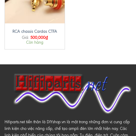
RCA chassis Cardas CTFA
500,000
₫
Giá:
Còn hàng
Hifiparts.net tiền thân là DIYshop.vn là một trong những đơn vị cung cấp
linh kiện cho việc nâng cấp, chế tạo ampli đèn lớn nhất hiện nay. Các
linh kiện phổ biến của chúng tôi bao gồm: Tụ điện, điện trở, Cuộn cảm,