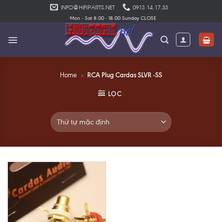
Skip
INFO@HIFIPARTS.NET
0913 14.17.33
to
Mon - Sat 8.00 - 18.00 Sunday CLOSE
content
RCA Plug Cardas SLVR -SS
Home
»
LỌC