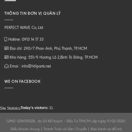
THÔNG TIN ĐƠN VỊ QUẢN LÝ
PERFECT WAVE Co,.Ltd
Hotline: 0913 14 17 33
Địa chỉ: 290/7 Phan Anh, Phú Thạnh, TP.HCM
Kho hàng: 551/9 Hương Lộ 2,Bình Trị Đông, TP.HCM
Emai : info@hifiparts.net
WE ON FACEBOOK
Today's visitors:
11
Site Statistics
GPKD: 0316135028 , do Sở Kế Hoạch – Đầu Tư TPHCM cấp ngày 11/02/2020.
Điều khoản chung
|
Thanh Toán và Vận Chuyển
|
Bảo hành và đổi trả