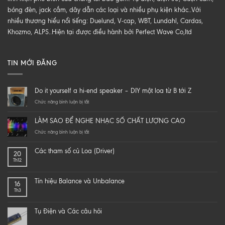
bóng đèn, jack cắm, dây dẫn các loại và nhiều phụ kiện khác..Với
nhiều thương hiểu nổi tiếng: Duelund, V-cap, WBT, Lundahl, Cardas,
Khozmo, ALPS..Hiện tại được điều hành bởi Perfect Wave Co,ltd
TIN MỚI ĐĂNG
Do it yourself a hi-end speaker – DIY một loa từ B tới Z
ở
Chức năng bình luận bị tắt
Do
it
LÀM SAO ĐỂ NGHE NHẠC SỐ CHẤT LƯỢNG CAO
yourself
a
ở
Chức năng bình luận bị tắt
hi-
LÀM
end
SAO
Các tham số củ Loa (Driver)
20
speaker
ĐỂ
Th12
–
NGHE
DIY
NHẠC
một
SỐ
Tín hiệu Balance và Unbalance
16
loa
CHẤT
Th3
từ
LƯỢNG
B
CAO
tới
Tụ Điện và Các câu hỏi
Z