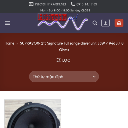
Skip
INFO@HIFIPARTS.NET
0913 14.17.33
to
Mon - Sat 8.00 - 18.00 Sunday CLOSE
content
SUPRAVOX- 215 Signature Full range driver unit 35W / 94dB / 8
Home
»
Ohms
LỌC