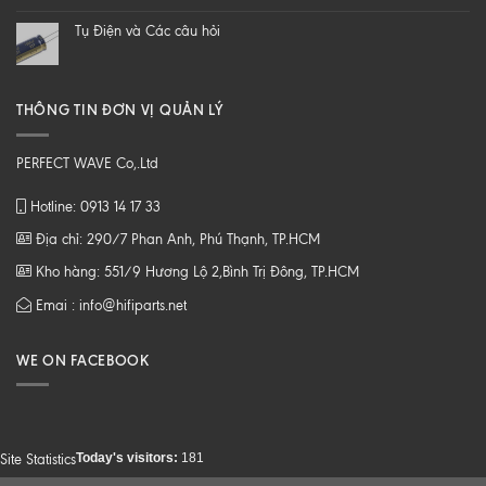
B
CAO
tới
Tụ Điện và Các câu hỏi
Z
THÔNG TIN ĐƠN VỊ QUẢN LÝ
PERFECT WAVE Co,.Ltd
Hotline: 0913 14 17 33
Địa chỉ: 290/7 Phan Anh, Phú Thạnh, TP.HCM
Kho hàng: 551/9 Hương Lộ 2,Bình Trị Đông, TP.HCM
Emai : info@hifiparts.net
WE ON FACEBOOK
Today's visitors:
181
Site Statistics