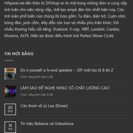
Hifiparts.net tiền thân là DIYshop.vn là một trong những đơn vị cung cấp
linh kiện cho việc nâng cấp, chế tạo ampli đèn lớn nhất hiện nay. Các
linh kiện phổ biến của chúng tôi bao gồm: Tụ điện, điện trở, Cuộn cảm,
bóng đèn, jack cắm, dây dẫn các loại và nhiều phụ kiện khác..Với
nhiều thương hiểu nổi tiếng: Duelund, V-cap, WBT, Lundahl, Cardas,
Khozmo, ALPS..Hiện tại được điều hành bởi Perfect Wave Co,ltd
TIN MỚI ĐĂNG
Do it yourself a hi-end speaker – DIY một loa từ B tới Z
ở
Chức năng bình luận bị tắt
Do
it
LÀM SAO ĐỂ NGHE NHẠC SỐ CHẤT LƯỢNG CAO
yourself
a
ở
Chức năng bình luận bị tắt
hi-
LÀM
end
SAO
Các tham số củ Loa (Driver)
20
speaker
ĐỂ
Th12
–
NGHE
DIY
NHẠC
một
SỐ
Tín hiệu Balance và Unbalance
16
loa
CHẤT
Th3
từ
LƯỢNG