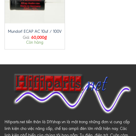
Mundorf ECAP AC 10uf / 100V
60,000
₫
Giá:
Còn hàng
Hifiparts.net tiền thân là DIYshop.vn là một trong những đơn vị cung cấp
linh kiện cho việc nâng cấp, chế tạo ampli đèn lớn nhất hiện nay. Các
linh kiện phổ biến của chúng tôi bao gồm: Tụ điện, điện trở, Cuộn cảm,