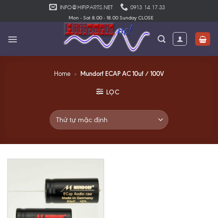
Skip
INFO@HIFIPARTS.NET
0913 14.17.33
to
Mon - Sat 8.00 - 18.00 Sunday CLOSE
content
Mundorf ECAP AC 10uf / 100V
Home
»
LỌC