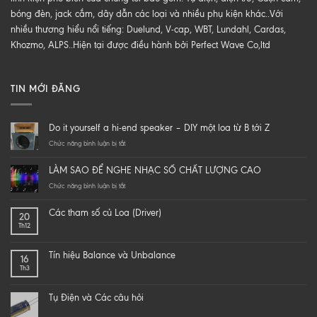
bóng đèn, jack cắm, dây dẫn các loại và nhiều phụ kiện khác..Với
nhiều thương hiểu nổi tiếng: Duelund, V-cap, WBT, Lundahl, Cardas,
Khozmo, ALPS..Hiện tại được điều hành bởi Perfect Wave Co,ltd
TIN MỚI ĐĂNG
Do it yourself a hi-end speaker – DIY một loa từ B tới Z
ở
Chức năng bình luận bị tắt
Do
it
LÀM SAO ĐỂ NGHE NHẠC SỐ CHẤT LƯỢNG CAO
yourself
a
ở
Chức năng bình luận bị tắt
hi-
LÀM
end
SAO
Các tham số củ Loa (Driver)
20
speaker
ĐỂ
Th12
–
NGHE
DIY
NHẠC
một
SỐ
Tín hiệu Balance và Unbalance
16
loa
CHẤT
Th3
từ
LƯỢNG
B
CAO
tới
Tụ Điện và Các câu hỏi
Z