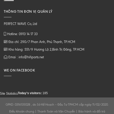
THÔNG TIN ĐƠN VỊ QUẢN LÝ
PERFECT WAVE Co,.Ltd
Hotline: 0913 14 17 33
Địa chỉ: 290/7 Phan Anh, Phú Thạnh, TP.HCM
Kho hàng: 551/9 Hương Lộ 2,Bình Trị Đông, TP.HCM
Emai : info@hifiparts.net
WE ON FACEBOOK
Today's visitors:
185
Site Statistics
GPKD: 0316135028 , do Sở Kế Hoạch – Đầu Tư TPHCM cấp ngày 11/02/2020.
Điều khoản chung
|
Thanh Toán và Vận Chuyển
|
Bảo hành và đổi trả