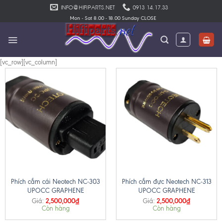
Skip
INFO@HIFIPARTS.NET
0913 14.17.33
to
Mon - Sat 8.00 - 18.00 Sunday CLOSE
content
[vc_row][vc_column]
Phích cắm cái Neotech NC-303
Phích cắm đực Neotech NC-313
UPOCC GRAPHENE
UPOCC GRAPHENE
2,500,000
₫
2,500,000
₫
Giá:
Giá:
Còn hàng
Còn hàng