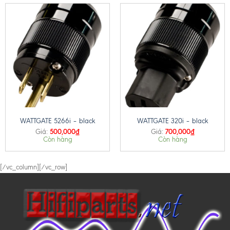
WATTGATE 5266i – black
WATTGATE 320i – black
500,000
₫
700,000
₫
Giá:
Giá:
Còn hàng
Còn hàng
[/vc_column][/vc_row]