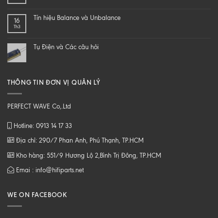
DIY
NHẠC
một
SỐ
Tín hiệu Balance và Unbalance
16
loa
CHẤT
Th3
từ
LƯỢNG
B
CAO
tới
Tụ Điện và Các câu hỏi
Z
THÔNG TIN ĐƠN VỊ QUẢN LÝ
PERFECT WAVE Co,.Ltd
Hotline: 0913 14 17 33
Địa chỉ: 290/7 Phan Anh, Phú Thạnh, TP.HCM
Kho hàng: 551/9 Hương Lộ 2,Bình Trị Đông, TP.HCM
Emai : info@hifiparts.net
WE ON FACEBOOK