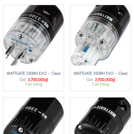
WATTGATE 330RH EVO – Clear
WATTGATE 350RH EVO – Clear
3,700,000
₫
3,700,000
₫
Giá:
Giá:
Còn hàng
Còn hàng