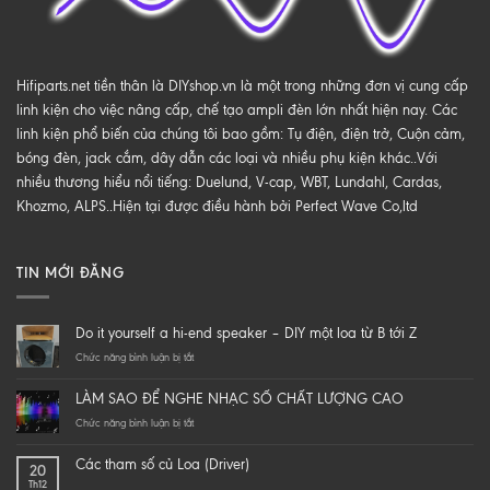
Hifiparts.net tiền thân là DIYshop.vn là một trong những đơn vị cung cấp
linh kiện cho việc nâng cấp, chế tạo ampli đèn lớn nhất hiện nay. Các
linh kiện phổ biến của chúng tôi bao gồm: Tụ điện, điện trở, Cuộn cảm,
bóng đèn, jack cắm, dây dẫn các loại và nhiều phụ kiện khác..Với
nhiều thương hiểu nổi tiếng: Duelund, V-cap, WBT, Lundahl, Cardas,
Khozmo, ALPS..Hiện tại được điều hành bởi Perfect Wave Co,ltd
TIN MỚI ĐĂNG
Do it yourself a hi-end speaker – DIY một loa từ B tới Z
ở
Chức năng bình luận bị tắt
Do
it
LÀM SAO ĐỂ NGHE NHẠC SỐ CHẤT LƯỢNG CAO
yourself
a
ở
Chức năng bình luận bị tắt
hi-
LÀM
end
SAO
Các tham số củ Loa (Driver)
20
speaker
ĐỂ
Th12
–
NGHE