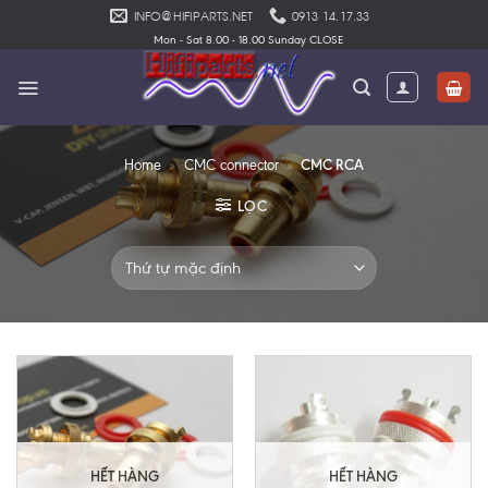
Skip
INFO@HIFIPARTS.NET
0913 14.17.33
to
Mon - Sat 8.00 - 18.00 Sunday CLOSE
content
CMC RCA
Home
»
CMC connector
»
LỌC
HẾT HÀNG
HẾT HÀNG