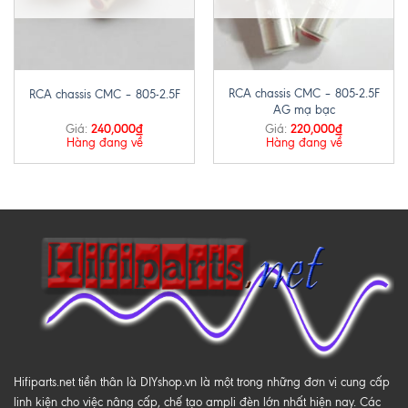
RCA chassis CMC – 805-2.5F
RCA chassis CMC – 805-2.5F
AG mạ bạc
240,000
₫
220,000
₫
Giá:
Giá:
Hàng đang về
Hàng đang về
Hifiparts.net tiền thân là DIYshop.vn là một trong những đơn vị cung cấp
linh kiện cho việc nâng cấp, chế tạo ampli đèn lớn nhất hiện nay. Các