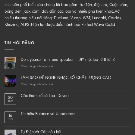
linh kiện phổ biến của chúng tôi bao gồm: Tụ điện, điện trở, Cuộn cảm,
bóng đèn, jack cắm, dây dẫn các loại và nhiều phụ kiện khác..Với
nhiều thương hiểu nổi tiếng: Duelund, V-cap, WBT, Lundahl, Cardas,
Khozmo, ALPS..Hiện tại được điều hành bởi Perfect Wave Co,ltd
TIN MỚI ĐĂNG
Do it yourself a hi-end speaker – DIY một loa từ B tới Z
ở
Chức năng bình luận bị tắt
Do
it
LÀM SAO ĐỂ NGHE NHẠC SỐ CHẤT LƯỢNG CAO
yourself
a
ở
Chức năng bình luận bị tắt
hi-
LÀM
end
SAO
Các tham số củ Loa (Driver)
20
speaker
ĐỂ
Th12
–
NGHE
DIY
NHẠC
một
SỐ
Tín hiệu Balance và Unbalance
16
loa
CHẤT
Th3
từ
LƯỢNG
B
CAO
tới
Tụ Điện và Các câu hỏi
Z