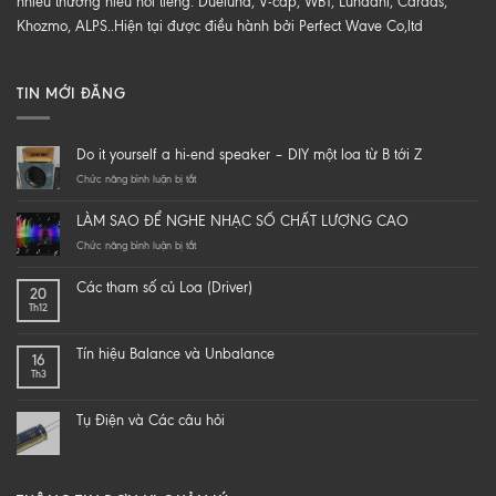
nhiều thương hiểu nổi tiếng: Duelund, V-cap, WBT, Lundahl, Cardas,
Khozmo, ALPS..Hiện tại được điều hành bởi Perfect Wave Co,ltd
TIN MỚI ĐĂNG
Do it yourself a hi-end speaker – DIY một loa từ B tới Z
ở
Chức năng bình luận bị tắt
Do
it
LÀM SAO ĐỂ NGHE NHẠC SỐ CHẤT LƯỢNG CAO
yourself
a
ở
Chức năng bình luận bị tắt
hi-
LÀM
end
SAO
Các tham số củ Loa (Driver)
20
speaker
ĐỂ
Th12
–
NGHE
DIY
NHẠC
một
SỐ
Tín hiệu Balance và Unbalance
16
loa
CHẤT
Th3
từ
LƯỢNG
B
CAO
tới
Tụ Điện và Các câu hỏi
Z