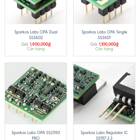
Sparkos Labs OPA Dual
Sparkos Labs OPA Single
SS3602
SS3601
1,900,000
₫
1,100,000
₫
Giá:
Giá:
Còn hàng
Còn hàng
Sparkos Labs OPA SS2590
Sparkos Labs Regulator IC
PRO
SS1117-3.3