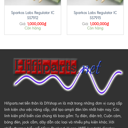
Sparkos Labs Regulator IC
Sparkos Labs Regulator IC
SS7912
SS7915
1,000,000
₫
1,000,000
₫
Giá:
Giá:
Còn hàng
Còn hàng
Hifiparts.net tiền thân là DIYshop.vn là một trong những đơn vị cung cấp
linh kiện cho việc nâng cấp, chế tạo ampli đèn lớn nhất hiện nay. Các
linh kiện phổ biến của chúng tôi bao gồm: Tụ điện, điện trở, Cuộn cảm,
bóng đèn, jack cắm, dây dẫn các loại và nhiều phụ kiện khác..Với