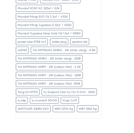
Mundorf ECAP AC 220uf / 63V
Mundorf Mcap EVO Oil 3.3uF / 450V
Mundorf Mcap Supreme 0.33uF / 600V
Mundorf Supreme Silver Gold Oil 1.0uf / 1000V
power tube KT88 hi-fi
solder plug
sparkos lab
ss2590
Trở AMTRANS AMRG - 2W (chân vàng) - 6.8K
Trở AMTRANS AMRG - 2W (chân vàng) - 220R
Trở AMTRANS AMRT - 2W (carbon Film) - 5.6K
Trở AMTRANS AMRT - 2W (carbon Film) - 220R
Trở AMTRANS AMRT - 2W (carbon Film) -390K
Tung-Sol KT170
Tụ Duelund Cast Cu/Sn 0.47uf - 630V
tụ kép
tụ mundorf 50+50
Vcap CuTF
WATTGATE 330RH EVO
WBT-0703 Ag
WBT 0102 Ag