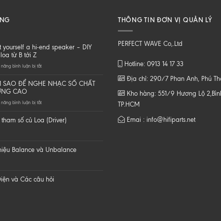
ĂNG
THÔNG TIN ĐƠN VỊ QUẢN LÝ
PERFECT WAVE Co,.Ltd
t yourself a hi-end speaker – DIY
loa từ B tới Z
Hotline: 0913 14 17 33
ở
năng bình luận bị tắt
Do
Địa chỉ: 290/7 Phan Anh, Phú T
it
 SAO ĐỂ NGHE NHẠC SỐ CHẤT
yourself
ỢNG CAO
Kho hàng: 551/9 Hương Lộ 2,Bình
a
ở
năng bình luận bị tắt
hi-
TP.HCM
LÀM
end
SAO
speaker
Emai : info@hifiparts.net
tham số củ Loa (Driver)
ĐỂ
–
NGHE
DIY
NHẠC
một
SỐ
loa
 hiệu Balance và Unbalance
CHẤT
từ
LƯỢNG
B
CAO
tới
Z
iện và Các câu hỏi