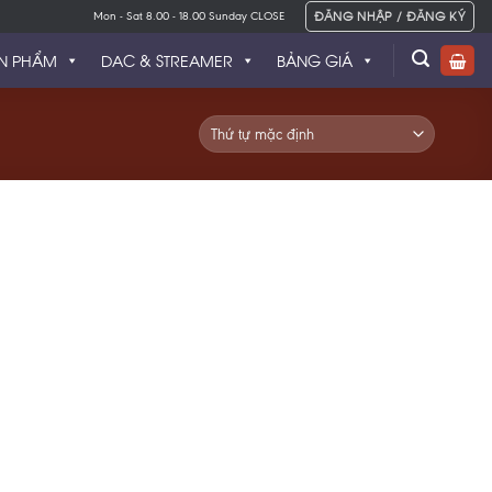
ĐĂNG NHẬP / ĐĂNG KÝ
Mon - Sat 8.00 - 18.00 Sunday CLOSE
N PHẨM
DAC & STREAMER
BẢNG GIÁ