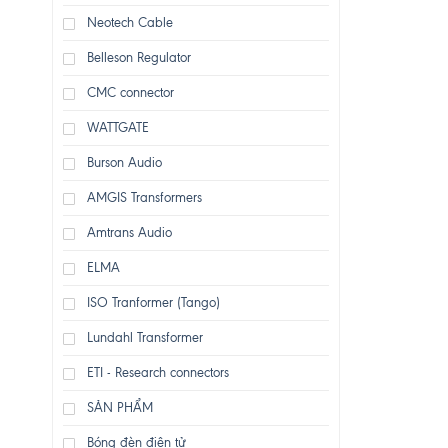
Neotech Cable
Belleson Regulator
CMC connector
WATTGATE
Burson Audio
AMGIS Transformers
Amtrans Audio
ELMA
ISO Tranformer (Tango)
Lundahl Transformer
ETI - Research connectors
SẢN PHẨM
Bóng đèn điện tử