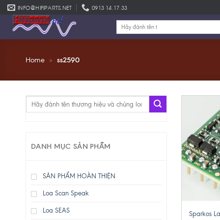
Skip
INFO@HIFIPARTS.NET
0913 14.17.33
to
Tìm
content
kiếm:
Home
»
ss2590
Tìm
kiếm:
DANH MỤC SẢN PHẨM
SẢN PHẨM HOÀN THIỆN
Loa Scan Speak
+
Loa SEAS
Sparkos L