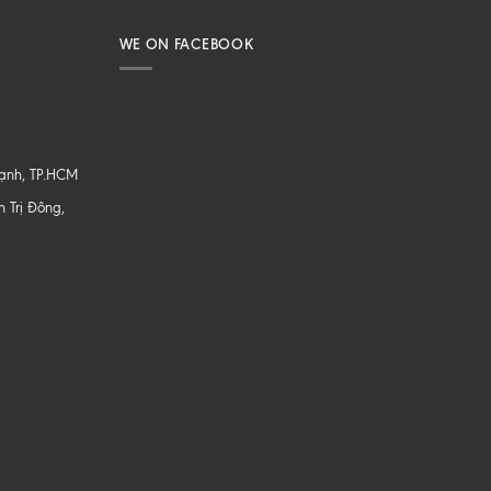
WE ON FACEBOOK
hạnh, TP.HCM
 Trị Đông,