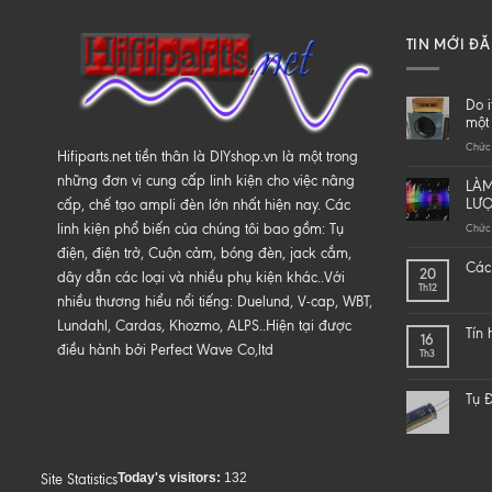
TIN MỚI Đ
Do i
một 
Chức 
Hifiparts.net tiền thân là DIYshop.vn là một trong
những đơn vị cung cấp linh kiện cho việc nâng
LÀM
LƯ
cấp, chế tạo ampli đèn lớn nhất hiện nay. Các
linh kiện phổ biến của chúng tôi bao gồm: Tụ
Chức 
điện, điện trở, Cuộn cảm, bóng đèn, jack cắm,
Các 
20
dây dẫn các loại và nhiều phụ kiện khác..Với
Th12
nhiều thương hiểu nổi tiếng: Duelund, V-cap, WBT,
Lundahl, Cardas, Khozmo, ALPS..Hiện tại được
Tín
16
điều hành bởi Perfect Wave Co,ltd
Th3
Tụ Đ
Today's visitors:
132
Site Statistics