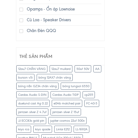
Opamps - Ổn áp Lownoise
Củ Loa - Speaker Drivers
Chân Đèn QQQ
THẺ SẢN PHẨM
12au7 CHÂN VÀNG
12au7 mullard
50uf 50V
AA
burson v5i
bóng 12AX7 chân vàng
bóng nắn GZ34 chân vàng
bóng tungsol 6550
Cardas Audio S-DIN
Cardas Audio TIDP
cp2511
duelund cast Ag 0.22
el34b matched pair
FC-40-5
jantzen silver Z 4.7uf
jantzen silver Z 15uf
JJ ECC83s gold pin
jupiter cosmos 22uf 500v
kryo rca
kryo spade
Linlai E212
LL-1692A
lowther PM4A
Mundorf AG+ 100uf/ 550V