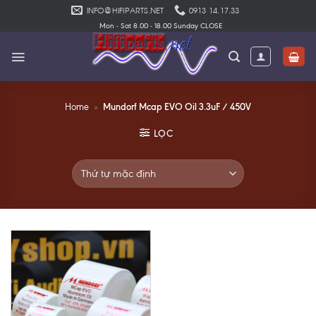
Skip
INFO@HIFIPARTS.NET
0913 14.17.33
to
Mon - Sat 8.00 - 18.00 Sunday CLOSE
content
Mundorf Mcap EVO Oil 3.3uF / 450V
Home
»
LỌC