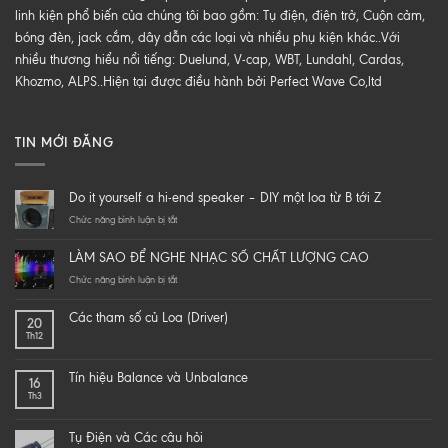
linh kiện phổ biến của chúng tôi bao gồm: Tụ điện, điện trở, Cuộn cảm,
bóng đèn, jack cắm, dây dẫn các loại và nhiều phụ kiện khác..Với
nhiều thương hiểu nổi tiếng: Duelund, V-cap, WBT, Lundahl, Cardas,
Khozmo, ALPS..Hiện tại được điều hành bởi Perfect Wave Co,ltd
TIN MỚI ĐĂNG
Do it yourself a hi-end speaker – DIY một loa từ B tới Z
ở
Chức năng bình luận bị tắt
Do
it
LÀM SAO ĐỂ NGHE NHẠC SỐ CHẤT LƯỢNG CAO
yourself
a
ở
Chức năng bình luận bị tắt
hi-
LÀM
end
SAO
Các tham số củ Loa (Driver)
20
speaker
ĐỂ
Th12
–
NGHE
DIY
NHẠC
một
SỐ
Tín hiệu Balance và Unbalance
16
loa
CHẤT
Th3
từ
LƯỢNG
B
CAO
tới
Tụ Điện và Các câu hỏi
Z