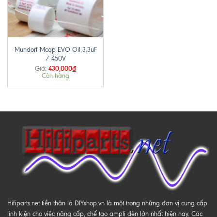
Mundorf Mcap EVO Oil 3.3uF
/ 450V
430,000
₫
Giá:
Còn hàng
Hifiparts.net tiền thân là DIYshop.vn là một trong những đơn vị cung cấp
linh kiện cho việc nâng cấp, chế tạo ampli đèn lớn nhất hiện nay. Các