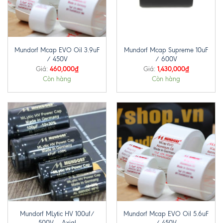
Mundorf Mcap EVO Oil 3.9uF
Mundorf Mcap Supreme 10uF
/ 450V
/ 600V
460,000
₫
1,430,000
₫
Giá:
Giá:
Còn hàng
Còn hàng
Mundorf MLytic HV 100uf/
Mundorf Mcap EVO Oil 5.6uF
500V – Axial
/ 450V