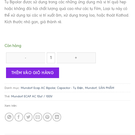
Tụ Bipolar được sử dụng trong các những ứng dụng mà vị trí quá hẹp
hoặc không đòi hỏi chất lượng quá cao như các tụ Film, Loại tụ này có
thể xử dụng tại các vị trí xuất âm, xử dụng trong loa, hoặc thoát Kathod.
Kích thước nhỏ gọn, giá thành rẻ.
Còn hàng
Mundorf ECAP AC 10uf / 100V số lượng
THÊM VÀO GIỎ HÀNG
Danh mục:
Mundorf Ecap AC Bipolar
,
Capacitor - Tụ Điện
,
Mundorf
,
SẢN PHẨM
Thẻ:
Mundorf ECAP AC 10uf / 100V
Xem trên: