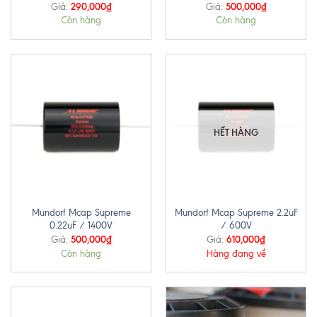
290,000
₫
500,000
₫
Giá:
Giá:
Còn hàng
Còn hàng
HẾT HÀNG
Mundorf Mcap Supreme
Mundorf Mcap Supreme 2.2uF
0.22uF / 1400V
/ 600V
500,000
₫
610,000
₫
Giá:
Giá:
Còn hàng
Hàng đang về