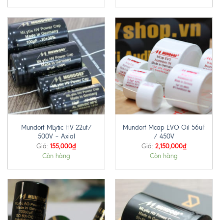
Mundorf MLytic HV 22uf/
Mundorf Mcap EVO Oil 56uF
500V – Axial
/ 450V
155,000
₫
2,150,000
₫
Giá:
Giá:
Còn hàng
Còn hàng