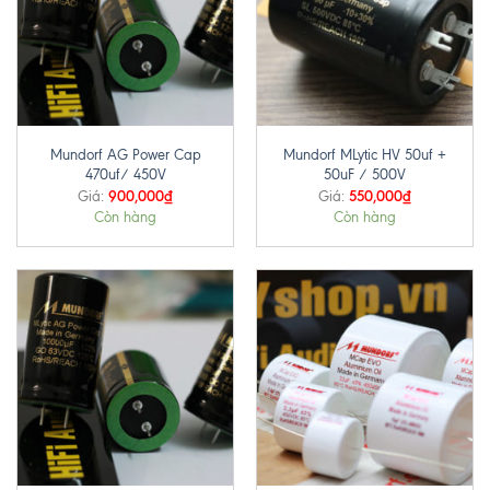
Mundorf AG Power Cap
Mundorf MLytic HV 50uf +
470uf/ 450V
50uF / 500V
900,000
₫
550,000
₫
Giá:
Giá:
Còn hàng
Còn hàng