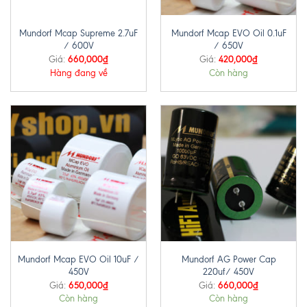
Mundorf Mcap Supreme 2.7uF
Mundorf Mcap EVO Oil 0.1uF
/ 600V
/ 650V
660,000
₫
420,000
₫
Giá:
Giá:
Hàng đang về
Còn hàng
Mundorf Mcap EVO Oil 10uF /
Mundorf AG Power Cap
450V
220uf/ 450V
650,000
₫
660,000
₫
Giá:
Giá:
Còn hàng
Còn hàng