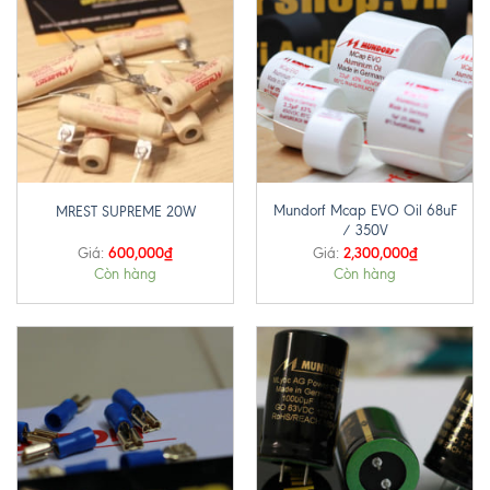
Mundorf Mcap EVO Oil 68uF
MREST SUPREME 20W
/ 350V
600,000
₫
2,300,000
₫
Giá:
Giá:
Còn hàng
Còn hàng