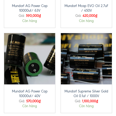
Mundorf AG Power Cap
Mundorf Mcap EVO Oil 2.7uF
10000uf/ 63V
/ 450V
590,000
₫
420,000
₫
Giá:
Giá:
Còn hàng
Còn hàng
Mundorf AG Power Cap
Mundorf Supreme Silver Gold
10000uf/ 40V
Oil 0.1uf / 1000V
570,000
₫
1,100,000
₫
Giá:
Giá:
Còn hàng
Còn hàng