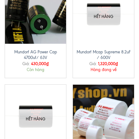
HẾT HÀNG
Mundorf AG Power Cap
Mundorf Mcap Supreme 8.2uF
4700uf/ 63V
/ 600V
430,000
₫
1,320,000
₫
Giá:
Giá:
Còn hàng
Hàng đang về
HẾT HÀNG