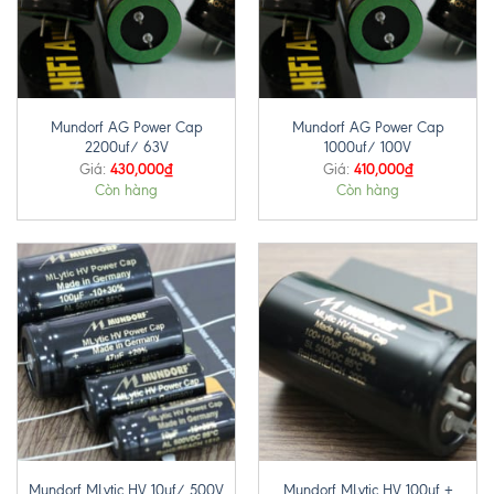
Mundorf AG Power Cap
Mundorf AG Power Cap
2200uf/ 63V
1000uf/ 100V
430,000
₫
410,000
₫
Giá:
Giá:
Còn hàng
Còn hàng
Mundorf MLytic HV 10uf/ 500V
Mundorf MLytic HV 100uf +