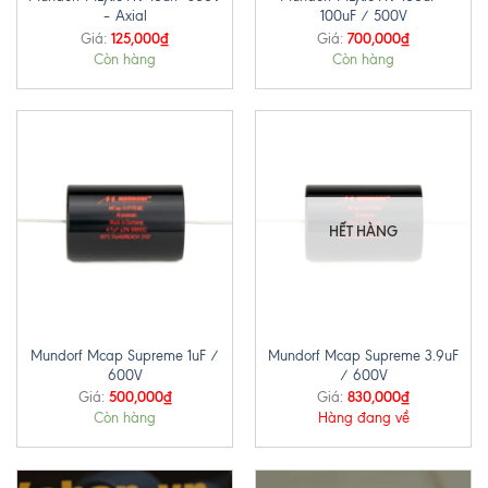
– Axial
100uF / 500V
125,000
₫
700,000
₫
Giá:
Giá:
Còn hàng
Còn hàng
HẾT HÀNG
Mundorf Mcap Supreme 1uF /
Mundorf Mcap Supreme 3.9uF
600V
/ 600V
500,000
₫
830,000
₫
Giá:
Giá:
Còn hàng
Hàng đang về