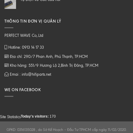
Z
THÔNG TIN ĐƠN VỊ QUẢN LÝ
PERFECT WAVE Co,.Ltd
Hotline: 0913 14 17 33
Địa chỉ: 290/7 Phan Anh, Phú Thạnh, TP.HCM
Kho hàng: 551/9 Hương Lộ 2,Bình Trị Đông, TP.HCM
Emai : info@hifiparts.net
WE ON FACEBOOK
Today's visitors:
170
Site Statistics
GPKD: 0316135028 , do Sở Kế Hoạch – Đầu Tư TPHCM cấp ngày 11/02/2020.