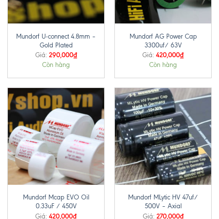
Mundorf U-connect 4.8mm –
Mundorf AG Power Cap
Gold Plated
3300uf/ 63V
290,000
₫
420,000
₫
Giá:
Giá:
Còn hàng
Còn hàng
Mundorf Mcap EVO Oil
Mundorf MLytic HV 47uf/
0.33uF / 450V
500V – Axial
420,000
₫
270,000
₫
Giá:
Giá: