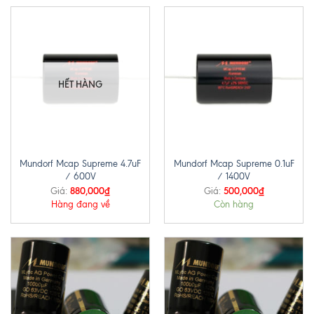
HẾT HÀNG
Mundorf Mcap Supreme 4.7uF
Mundorf Mcap Supreme 0.1uF
/ 600V
/ 1400V
880,000
₫
500,000
₫
Giá:
Giá:
Hàng đang về
Còn hàng