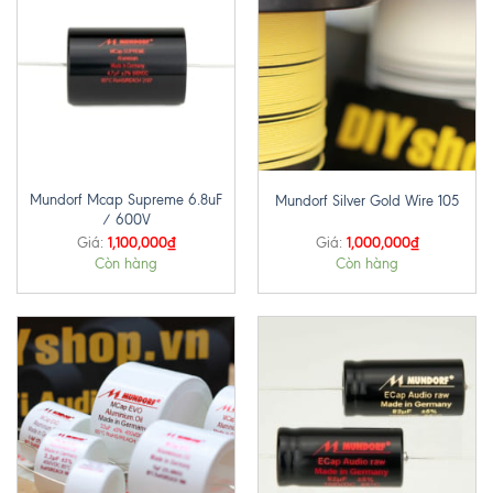
Mundorf Mcap Supreme 6.8uF
Mundorf Silver Gold Wire 105
/ 600V
1,100,000
₫
1,000,000
₫
Giá:
Giá:
Còn hàng
Còn hàng