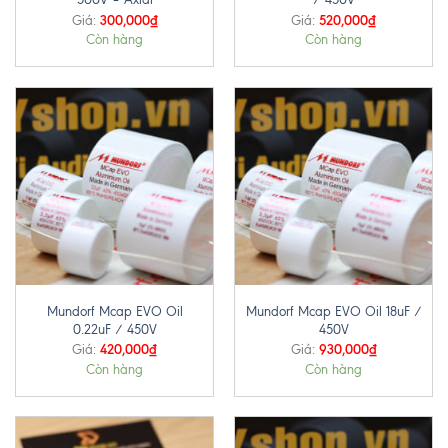
300,000
₫
520,000
₫
Giá:
Giá:
Còn hàng
Còn hàng
Mundorf Mcap EVO Oil
Mundorf Mcap EVO Oil 18uF /
0.22uF / 450V
450V
420,000
₫
930,000
₫
Giá:
Giá:
Còn hàng
Còn hàng