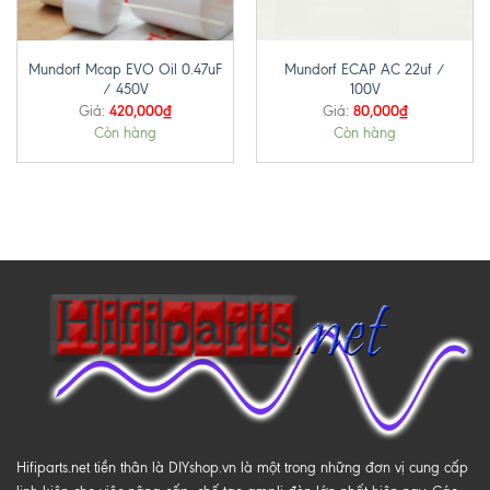
Mundorf Mcap EVO Oil 0.47uF
Mundorf ECAP AC 22uf /
/ 450V
100V
420,000
₫
80,000
₫
Giá:
Giá:
Còn hàng
Còn hàng
Hifiparts.net tiền thân là DIYshop.vn là một trong những đơn vị cung cấp