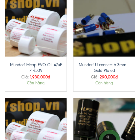
Mundorf Mcap EVO Oil 47uF
Mundorf U-connect 6.3mm –
/ 450V
Gold Plated
1,930,000
₫
290,000
₫
Giá:
Giá:
Còn hàng
Còn hàng