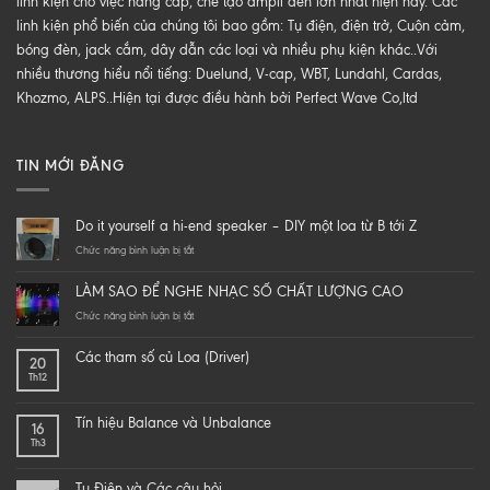
linh kiện cho việc nâng cấp, chế tạo ampli đèn lớn nhất hiện nay. Các
linh kiện phổ biến của chúng tôi bao gồm: Tụ điện, điện trở, Cuộn cảm,
bóng đèn, jack cắm, dây dẫn các loại và nhiều phụ kiện khác..Với
nhiều thương hiểu nổi tiếng: Duelund, V-cap, WBT, Lundahl, Cardas,
Khozmo, ALPS..Hiện tại được điều hành bởi Perfect Wave Co,ltd
TIN MỚI ĐĂNG
Do it yourself a hi-end speaker – DIY một loa từ B tới Z
ở
Chức năng bình luận bị tắt
Do
it
LÀM SAO ĐỂ NGHE NHẠC SỐ CHẤT LƯỢNG CAO
yourself
a
ở
Chức năng bình luận bị tắt
hi-
LÀM
end
SAO
Các tham số củ Loa (Driver)
20
speaker
ĐỂ
Th12
–
NGHE
DIY
NHẠC
một
SỐ
Tín hiệu Balance và Unbalance
16
loa
CHẤT
Th3
từ
LƯỢNG
B
CAO
tới
Tụ Điện và Các câu hỏi