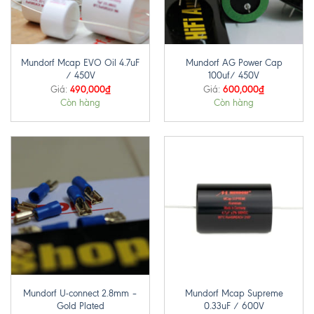
Mundorf Mcap EVO Oil 4.7uF
Mundorf AG Power Cap
/ 450V
100uf/ 450V
490,000
₫
600,000
₫
Giá:
Giá:
Còn hàng
Còn hàng
Mundorf U-connect 2.8mm –
Mundorf Mcap Supreme
Gold Plated
0.33uF / 600V