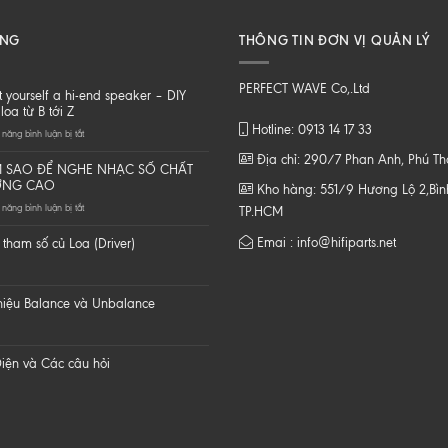
ĂNG
THÔNG TIN ĐƠN VỊ QUẢN LÝ
PERFECT WAVE Co,.Ltd
t yourself a hi-end speaker – DIY
loa từ B tới Z
Hotline: 0913 14 17 33
ở
năng bình luận bị tắt
Do
Địa chỉ: 290/7 Phan Anh, Phú T
it
 SAO ĐỂ NGHE NHẠC SỐ CHẤT
yourself
ỢNG CAO
Kho hàng: 551/9 Hương Lộ 2,Bình
a
ở
năng bình luận bị tắt
hi-
TP.HCM
LÀM
end
SAO
speaker
Emai : info@hifiparts.net
tham số củ Loa (Driver)
ĐỂ
–
NGHE
DIY
NHẠC
một
SỐ
loa
 hiệu Balance và Unbalance
CHẤT
từ
LƯỢNG
B
CAO
tới
Z
iện và Các câu hỏi