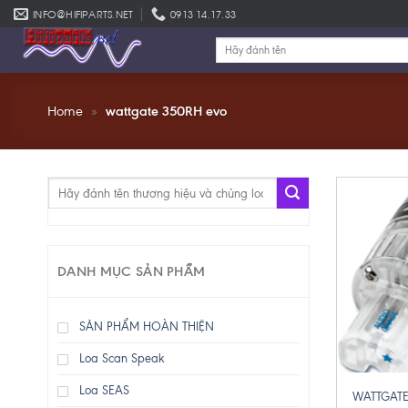
Skip
INFO@HIFIPARTS.NET
0913 14.17.33
to
Tìm
content
kiếm:
Home
»
wattgate 350RH evo
Tìm
kiếm:
DANH MỤC SẢN PHẨM
SẢN PHẨM HOÀN THIỆN
Loa Scan Speak
+
Loa SEAS
WATTGATE