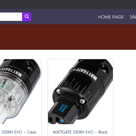
HOME PAGE
SẢ
+
 350RH EVO – Clear
WATTGATE 350RH EVO – Black