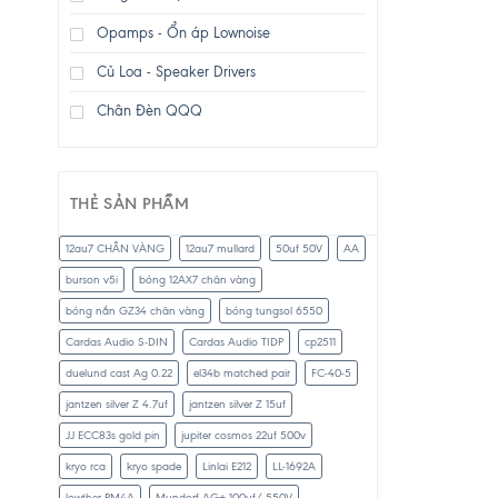
Opamps - Ổn áp Lownoise
Củ Loa - Speaker Drivers
Chân Đèn QQQ
THẺ SẢN PHẨM
12au7 CHÂN VÀNG
12au7 mullard
50uf 50V
AA
burson v5i
bóng 12AX7 chân vàng
bóng nắn GZ34 chân vàng
bóng tungsol 6550
Cardas Audio S-DIN
Cardas Audio TIDP
cp2511
duelund cast Ag 0.22
el34b matched pair
FC-40-5
jantzen silver Z 4.7uf
jantzen silver Z 15uf
JJ ECC83s gold pin
jupiter cosmos 22uf 500v
kryo rca
kryo spade
Linlai E212
LL-1692A
lowther PM4A
Mundorf AG+ 100uf/ 550V