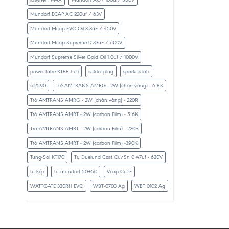
Mundorf ECAP AC 220uf / 63V
Mundorf Mcap EVO Oil 3.3uF / 450V
Mundorf Mcap Supreme 0.33uF / 600V
Mundorf Supreme Silver Gold Oil 1.0uf / 1000V
power tube KT88 hi-fi
solder plug
sparkos lab
ss2590
Trở AMTRANS AMRG - 2W (chân vàng) - 6.8K
Trở AMTRANS AMRG - 2W (chân vàng) - 220R
Trở AMTRANS AMRT - 2W (carbon Film) - 5.6K
Trở AMTRANS AMRT - 2W (carbon Film) - 220R
Trở AMTRANS AMRT - 2W (carbon Film) -390K
Tung-Sol KT170
Tụ Duelund Cast Cu/Sn 0.47uf - 630V
tụ kép
tụ mundorf 50+50
Vcap CuTF
WATTGATE 330RH EVO
WBT-0703 Ag
WBT 0102 Ag