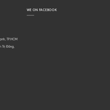
WE ON FACEBOOK
hạnh, TP.HCM
 Trị Đông,