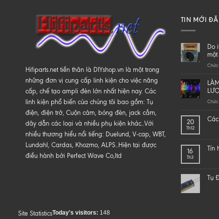
TIN MỚI Đ
Do i
một 
Chức 
Hifiparts.net tiền thân là DIYshop.vn là một trong
những đơn vị cung cấp linh kiện cho việc nâng
LÀM
LƯ
cấp, chế tạo ampli đèn lớn nhất hiện nay. Các
linh kiện phổ biến của chúng tôi bao gồm: Tụ
Chức 
điện, điện trở, Cuộn cảm, bóng đèn, jack cắm,
Các 
20
dây dẫn các loại và nhiều phụ kiện khác..Với
Th12
nhiều thương hiểu nổi tiếng: Duelund, V-cap, WBT,
Lundahl, Cardas, Khozmo, ALPS..Hiện tại được
Tín
16
điều hành bởi Perfect Wave Co,ltd
Th3
Tụ Đ
Today's visitors:
148
Site Statistics