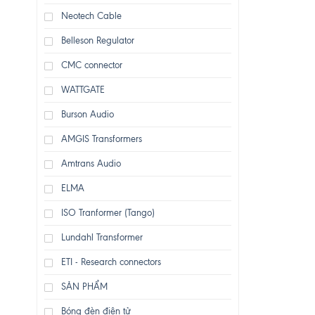
Neotech Cable
Belleson Regulator
CMC connector
WATTGATE
Burson Audio
AMGIS Transformers
Amtrans Audio
ELMA
ISO Tranformer (Tango)
Lundahl Transformer
ETI - Research connectors
SẢN PHẨM
Bóng đèn điện tử