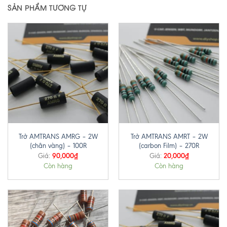
SẢN PHẨM TƯƠNG TỰ
Trở AMTRANS AMRG – 2W
Trở AMTRANS AMRT – 2W
(chân vàng) – 100R
(carbon Film) – 270R
90,000
₫
20,000
₫
Giá:
Giá:
Còn hàng
Còn hàng