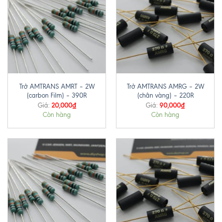
Trở AMTRANS AMRT – 2W
Trở AMTRANS AMRG – 2W
(carbon Film) – 390R
(chân vàng) – 220R
20,000
₫
90,000
₫
Giá:
Giá:
Còn hàng
Còn hàng