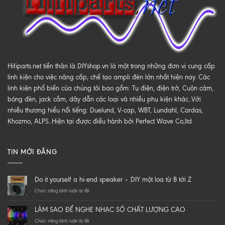
Hifiparts.net tiền thân là DIYshop.vn là một trong những đơn vị cung cấp
linh kiện cho việc nâng cấp, chế tạo ampli đèn lớn nhất hiện nay. Các
linh kiện phổ biến của chúng tôi bao gồm: Tụ điện, điện trở, Cuộn cảm,
bóng đèn, jack cắm, dây dẫn các loại và nhiều phụ kiện khác..Với
nhiều thương hiểu nổi tiếng: Duelund, V-cap, WBT, Lundahl, Cardas,
Khozmo, ALPS..Hiện tại được điều hành bởi Perfect Wave Co,ltd
TIN MỚI ĐĂNG
Do it yourself a hi-end speaker – DIY một loa từ B tới Z
ở
Chức năng bình luận bị tắt
Do
it
LÀM SAO ĐỂ NGHE NHẠC SỐ CHẤT LƯỢNG CAO
yourself
a
ở
Chức năng bình luận bị tắt