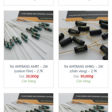
Trở AMTRANS AMRT – 2W
Trở AMTRANS AMRG – 2W
(carbon Film) – 2.7K
(chân vàng) – 2.7K
20,000
₫
90,000
₫
Giá:
Giá:
Còn hàng
Còn hàng