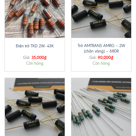
Trở AMTRANS AMRG – 2W
Điện trở TKD 2W- 43K
(chân vàng) – 680R
35,000
₫
90,000
₫
Giá:
Giá:
Còn hàng
Còn hàng