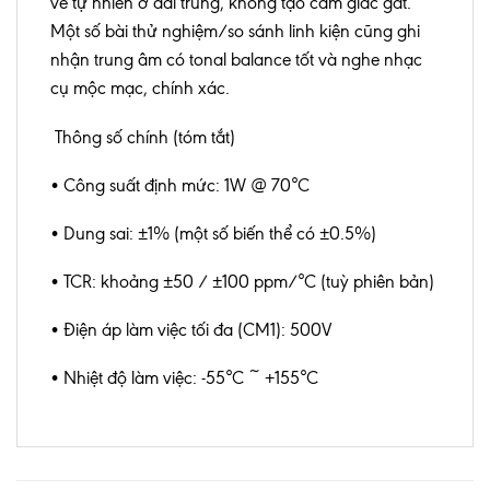
về tự nhiên ở dải trung, không tạo cảm giác gắt.
Một số bài thử nghiệm/so sánh linh kiện cũng ghi
nhận trung âm có tonal balance tốt và nghe nhạc
cụ mộc mạc, chính xác.
Thông số chính (tóm tắt)
• Công suất định mức: 1W @ 70°C
• Dung sai: ±1% (một số biến thể có ±0.5%)
• TCR: khoảng ±50 / ±100 ppm/°C (tuỳ phiên bản)
• Điện áp làm việc tối đa (CM1): 500V
• Nhiệt độ làm việc: -55°C ~ +155°C