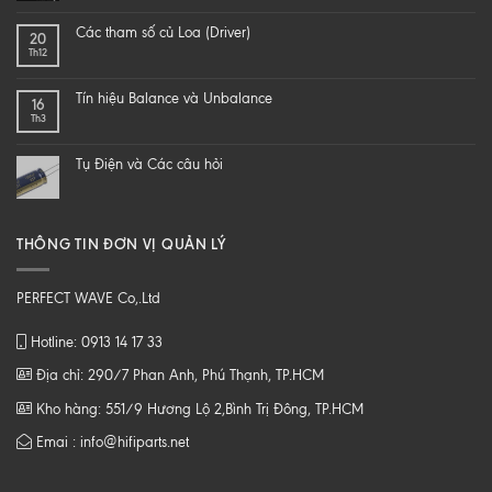
hi-
LÀM
end
SAO
Các tham số củ Loa (Driver)
20
speaker
ĐỂ
Th12
–
NGHE
DIY
NHẠC
một
SỐ
Tín hiệu Balance và Unbalance
16
loa
CHẤT
Th3
từ
LƯỢNG
B
CAO
tới
Tụ Điện và Các câu hỏi
Z
THÔNG TIN ĐƠN VỊ QUẢN LÝ
PERFECT WAVE Co,.Ltd
Hotline: 0913 14 17 33
Địa chỉ: 290/7 Phan Anh, Phú Thạnh, TP.HCM
Kho hàng: 551/9 Hương Lộ 2,Bình Trị Đông, TP.HCM
Emai : info@hifiparts.net