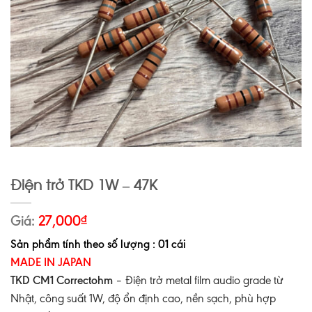
Điện trở TKD 1W – 47K
Giá:
27,000
₫
Sản phẩm tính theo số lượng : 01 cái
MADE IN JAPAN
TKD CM1 Correctohm
– Điện trở metal film audio grade từ
Nhật, công suất 1W, độ ổn định cao, nền sạch, phù hợp