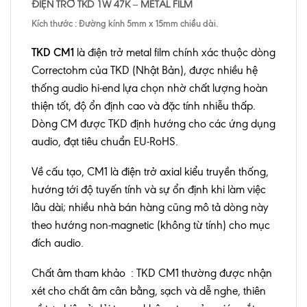
ĐIỆN TRỞ TKD 1W 47
K
– METAL FILM
Kích thước : Đường kính 5mm x 15mm chiều dài.
TKD CM1
là điện trở metal film chính xác thuộc dòng
Correctohm của TKD (Nhật Bản), được nhiều hệ
thống audio hi-end lựa chọn nhờ chất lượng hoàn
thiện tốt, độ ổn định cao và đặc tính nhiễu thấp.
Dòng CM được TKD định hướng cho các ứng dụng
audio, đạt tiêu chuẩn EU-RoHS.
Về cấu tạo, CM1 là điện trở axial kiểu truyền thống,
hướng tới độ tuyến tính và sự ổn định khi làm việc
lâu dài; nhiều nhà bán hàng cũng mô tả dòng này
theo hướng non-magnetic (không từ tính) cho mục
đích audio.
Chất âm tham khảo : TKD CM1 thường được nhận
xét cho chất âm cân bằng, sạch và dễ nghe, thiên