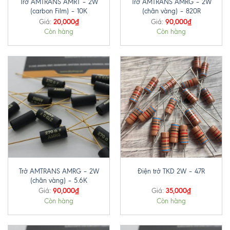
Trở AMTRANS AMRT – 2W
Trở AMTRANS AMRG – 2W
(carbon Film) – 10K
(chân vàng) – 820R
20,000
₫
90,000
₫
Giá:
Giá:
Còn hàng
Còn hàng
Trở AMTRANS AMRG – 2W
Điện trở TKD 2W – 47R
(chân vàng) – 5.6K
90,000
₫
35,000
₫
Giá:
Giá:
Còn hàng
Còn hàng