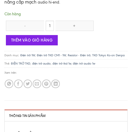
nâng cấp mạch
audio hi-end.
Còn hàng
Điện trở TKD 1W - 47K số lượng
THÊM VÀO GIỎ HÀNG
Danh mục:
Điện trở 1W
,
Điện trở TKD CM1 - 1W
,
Resistor - Điện trở
,
TKD Tokyo Ko-on Denpa
Thẻ:
ĐIỆN TRỞ TKD
,
điện trở audio
,
điện trở tkd 1w
,
điện trở audio 1w
Xem trên:
THÔNG TIN SẢN PHẨM