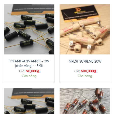
Trở AMTRANS AMRG – 2W
MREST SUPREME 20W
(chân vàng) – 3.9K
90,000
₫
600,000
₫
Giá:
Giá:
Còn hàng
Còn hàng