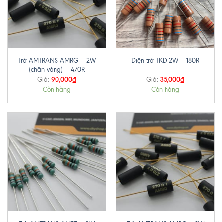
Trở AMTRANS AMRG – 2W
Điện trở TKD 2W – 180R
(chân vàng) – 470R
90,000
₫
35,000
₫
Giá:
Giá:
Còn hàng
Còn hàng