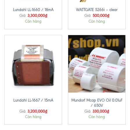
Lundahl LL-1660 / 18mA
WATTGATE 5266i – clear
3,300,000
₫
500,000
₫
Giá:
Giá:
Còn hàng
Còn hàng
Mundorf Mcap EVO Oil 0.01uF
Lundahl LL-1667 / 15mA
/ 650V
3,200,000
₫
330,000
₫
Giá:
Giá:
Còn hàng
Còn hàng