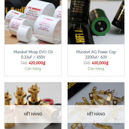
Mundorf Mcap EVO Oil
Mundorf AG Power Cap
0.33uF / 450V
2200uf/ 63V
420,000
₫
430,000
₫
Giá:
Giá:
Còn hàng
Còn hàng
HẾT HÀNG
HẾT HÀNG