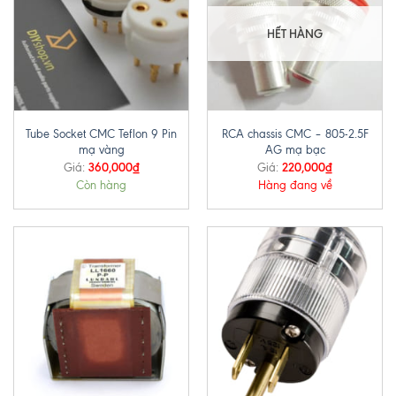
HẾT HÀNG
Tube Socket CMC Teflon 9 Pin
RCA chassis CMC – 805-2.5F
mạ vàng
AG mạ bạc
360,000
₫
220,000
₫
Giá:
Giá:
Còn hàng
Hàng đang về