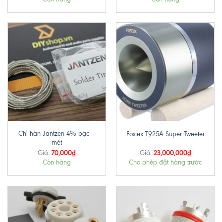
Chì hàn Jantzen 4% bạc –
Fostex T925A Super Tweeter
mét
70,000
₫
23,000,000
₫
Giá:
Giá:
Còn hàng
Cho phép đặt hàng trước