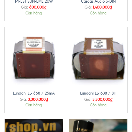
MREST SUPREME 20W
Cardas Audio S-DIN
600,000
₫
1,400,000
₫
Giá:
Giá:
Còn hàng
Còn hàng
Lundahl LL-1668 / 25mA
Lundahl LL-1638 / 8H
3,300,000
₫
3,300,000
₫
Giá:
Giá:
Còn hàng
Còn hàng