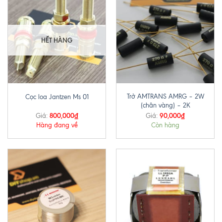
HẾT HÀNG
Trở AMTRANS AMRG – 2W
Cọc loa Jantzen Ms 01
(chân vàng) – 2K
800,000
₫
90,000
₫
Giá:
Giá:
Hàng đang về
Còn hàng