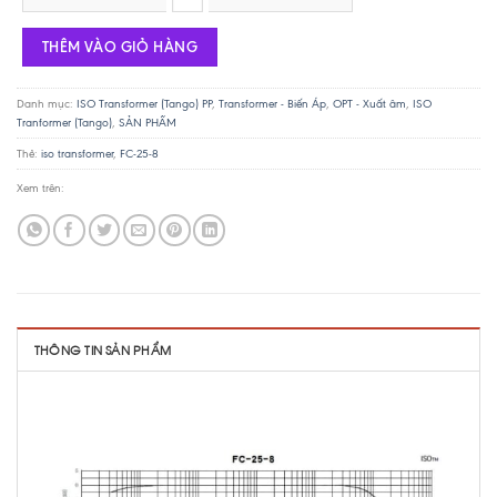
THÊM VÀO GIỎ HÀNG
Danh mục:
ISO Transformer (Tango) PP
,
Transformer - Biến Áp
,
OPT - Xuất âm
,
ISO
Tranformer (Tango)
,
SẢN PHẨM
Thẻ:
iso transformer
,
FC-25-8
Xem trên:
THÔNG TIN SẢN PHẨM