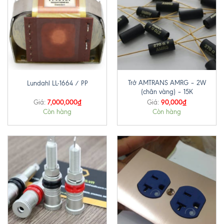
Trở AMTRANS AMRG – 2W
Lundahl LL-1664 / PP
(chân vàng) – 15K
7,000,000
₫
90,000
₫
Giá:
Giá:
Còn hàng
Còn hàng