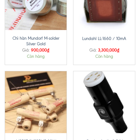
Chì hàn Mundorf M-solder
Lundahl LL-1660 / 10mA
Silver Gold
900,000
₫
3,300,000
₫
Giá:
Giá:
Còn hàng
Còn hàng