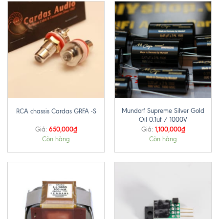
Mundorf Supreme Silver Gold
RCA chassis Cardas GRFA -S
Oil 0.1uf / 1000V
650,000
₫
1,100,000
₫
Giá:
Giá:
Còn hàng
Còn hàng