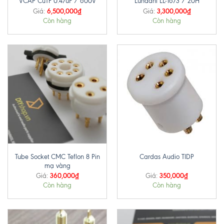
VCAP CuTF 0.47uF / 600V
Lundahl LL-1673 / 20H
6,500,000
₫
3,300,000
₫
Giá:
Giá:
Còn hàng
Còn hàng
Tube Socket CMC Teflon 8 Pin
Cardas Audio TIDP
mạ vàng
360,000
₫
350,000
₫
Giá:
Giá:
Còn hàng
Còn hàng