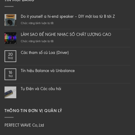
Do it yourself a hi-end speaker – DIY một loa từ B tới Z
ở
Chức năng bình luận bị tắt
Do
it
LÀM SAO ĐỂ NGHE NHẠC SỐ CHẤT LƯỢNG CAO
yourself
a
ở
Chức năng bình luận bị tắt
hi-
LÀM
end
SAO
Các tham số củ Loa (Driver)
20
speaker
ĐỂ
Th12
–
NGHE
DIY
NHẠC
một
SỐ
Tín hiệu Balance và Unbalance
16
loa
CHẤT
Th3
từ
LƯỢNG
B
CAO
tới
Tụ Điện và Các câu hỏi
Z
THÔNG TIN ĐƠN VỊ QUẢN LÝ
PERFECT WAVE Co,.Ltd