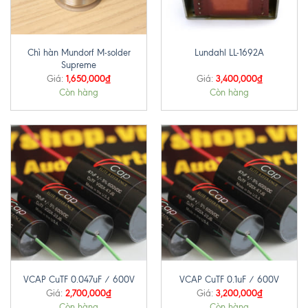
Chì hàn Mundorf M-solder
Lundahl LL-1692A
Supreme
1,650,000
₫
3,400,000
₫
Giá:
Giá:
Còn hàng
Còn hàng
VCAP CuTF 0.047uF / 600V
VCAP CuTF 0.1uF / 600V
2,700,000
₫
3,200,000
₫
Giá:
Giá:
Còn hàng
Còn hàng