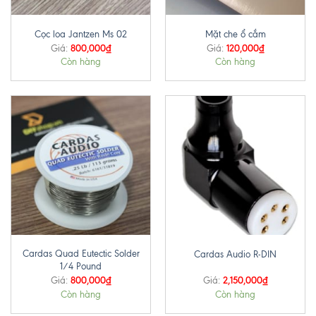
Cọc loa Jantzen Ms 02
Mặt che ổ cắm
800,000
₫
120,000
₫
Giá:
Giá:
Còn hàng
Còn hàng
Cardas Quad Eutectic Solder
Cardas Audio R-DIN
1/4 Pound
800,000
₫
2,150,000
₫
Giá:
Giá:
Còn hàng
Còn hàng