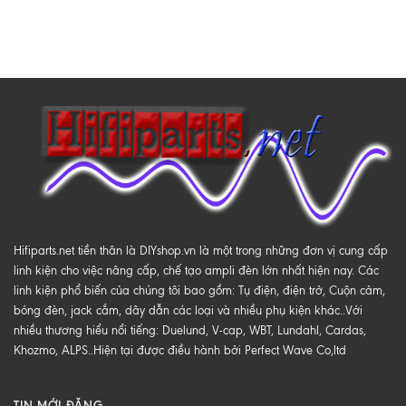
Hifiparts.net tiền thân là DIYshop.vn là một trong những đơn vị cung cấp
linh kiện cho việc nâng cấp, chế tạo ampli đèn lớn nhất hiện nay. Các
linh kiện phổ biến của chúng tôi bao gồm: Tụ điện, điện trở, Cuộn cảm,
bóng đèn, jack cắm, dây dẫn các loại và nhiều phụ kiện khác..Với
nhiều thương hiểu nổi tiếng: Duelund, V-cap, WBT, Lundahl, Cardas,
Khozmo, ALPS..Hiện tại được điều hành bởi Perfect Wave Co,ltd
TIN MỚI ĐĂNG