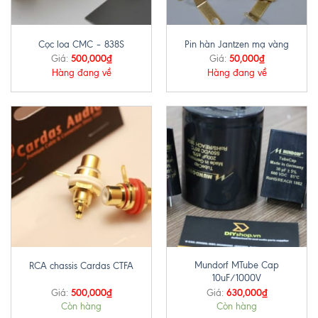
Cọc loa CMC – 838S
Pin hàn Jantzen mạ vàng
500,000
₫
50,000
₫
Giá:
Giá:
Hàng đang về
Hàng đang về
Mundorf MTube Cap
RCA chassis Cardas CTFA
10uF/1000V
500,000
₫
630,000
₫
Giá:
Giá:
Còn hàng
Còn hàng