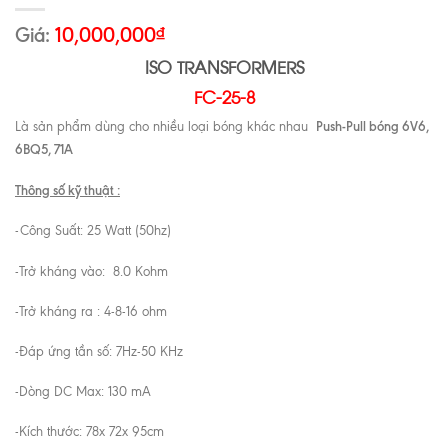
Giá:
10,000,000
₫
ISO TRANSFORMERS
FC-25-8
Push-Pull bóng 6V6,
Là sản phẩm dùng cho nhiều loại bóng khác nhau
6BQ5, 71A
Thông số kỹ thuật :
-Công Suất: 25 Watt (50hz)
-Trở kháng vào: 8.0 Kohm
-Trở kháng ra : 4-8-16 ohm
-Đáp ứng tần số: 7Hz-50 KHz
-Dòng DC Max: 130 mA
-Kích thước: 78x 72x 95cm