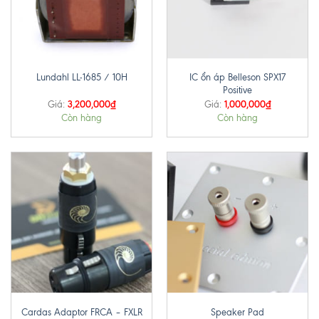
IC ổn áp Belleson SPX17
Lundahl LL-1685 / 10H
Positive
3,200,000
₫
1,000,000
₫
Giá:
Giá:
Còn hàng
Còn hàng
Cardas Adaptor FRCA – FXLR
Speaker Pad