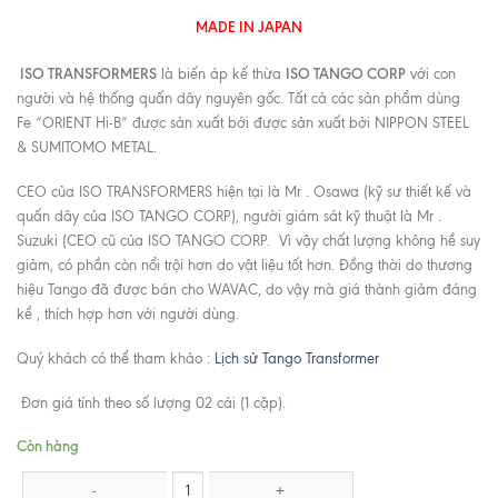
MADE IN JAPAN
ISO TRANSFORMERS
ISO TANGO CORP
là biến áp kế thừa
với con
người và hệ thống quấn dây nguyên gốc. Tất cả các sản phẩm dùng
Fe “ORIENT Hi-B” được sản xuất bới được sản xuất bởi NIPPON STEEL
& SUMITOMO METAL.
CEO của ISO TRANSFORMERS hiện tại là Mr . Osawa (kỹ sư thiết kế và
quấn dây của ISO TANGO CORP), người giám sát kỹ thuật là Mr .
Suzuki (CEO cũ của ISO TANGO CORP. Vì vậy chất lượng không hề suy
giảm, có phần còn nổi trội hơn do vật liệu tốt hơn. Đồng thời do thương
hiệu Tango đã được bán cho WAVAC, do vậy mà giá thành giảm đáng
kể , thích hợp hơn với người dùng.
Quý khách có thể tham khảo :
Lịch sử Tango Transformer
Đơn giá tính theo số lượng 02 cái (1 cặp).
Còn hàng
ISO (Tango)Transformers FC-25-8 số lượng