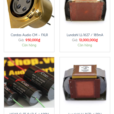
Cardas Audio CM – FXLR
Lundahl LL-1627 / 185mA
950,000
₫
13,000,000
₫
Giá:
Giá:
Còn hàng
Còn hàng