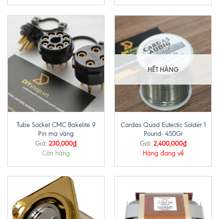
HẾT HÀNG
Tube Socket CMC Bakelite 9
Cardas Quad Eutectic Solder 1
Pin mạ vàng
Pound- 450Gr
230,000
₫
2,400,000
₫
Giá:
Giá:
Còn hàng
Hàng đang về