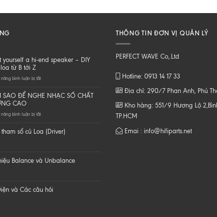
ĂNG
THÔNG TIN ĐƠN VỊ QUẢN LÝ
PERFECT WAVE Co,.Ltd
t yourself a hi-end speaker – DIY
loa từ B tới Z
Hotline: 0913 14 17 33
ở
năng bình luận bị tắt
Do
Địa chỉ: 290/7 Phan Anh, Phú T
it
 SAO ĐỂ NGHE NHẠC SỐ CHẤT
yourself
ỢNG CAO
Kho hàng: 551/9 Hương Lộ 2,Bình
a
ở
năng bình luận bị tắt
hi-
TP.HCM
LÀM
end
SAO
speaker
Emai : info@hifiparts.net
tham số củ Loa (Driver)
ĐỂ
–
NGHE
DIY
NHẠC
một
SỐ
loa
 hiệu Balance và Unbalance
CHẤT
từ
LƯỢNG
B
CAO
tới
Z
iện và Các câu hỏi