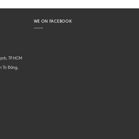
WE ON FACEBOOK
hạnh, TP.HCM
 Trị Đông,