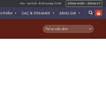
ĐĂNG NHẬP / ĐĂNG KÝ
Mon - Sat 8.00 - 18.00 Sunday CLOSE
N PHẨM
DAC & STREAMER
BẢNG GIÁ