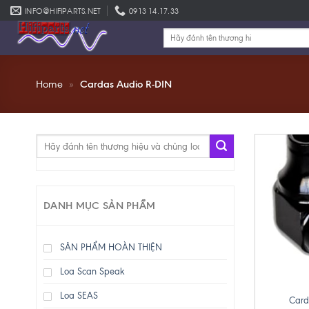
Skip
INFO@HIFIPARTS.NET
0913 14.17.33
to
Tìm
content
kiếm:
Home
»
Cardas Audio R-DIN
Tìm
kiếm:
DANH MỤC SẢN PHẨM
SẢN PHẨM HOÀN THIỆN
Loa Scan Speak
+
Loa SEAS
Card