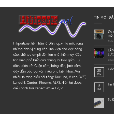
TIN MỚI Đ
Do i
một 
Chức 
Hifiparts.net tiền thân là DIYshop.vn là một trong
những đơn vị cung cấp linh kiện cho việc nâng
LÀM
LƯ
cấp, chế tạo ampli đèn lớn nhất hiện nay. Các
linh kiện phổ biến của chúng tôi bao gồm: Tụ
Chức 
điện, điện trở, Cuộn cảm, bóng đèn, jack cắm,
Các 
20
dây dẫn các loại và nhiều phụ kiện khác..Với
Th12
nhiều thương hiểu nổi tiếng: Duelund, V-cap, WBT,
Lundahl, Cardas, Khozmo, ALPS..Hiện tại được
Tín
16
điều hành bởi Perfect Wave Co,ltd
Th3
Tụ Đ