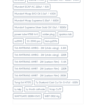
Mundorf ECAP AC 220uf / 63V
Mundorf Mcap EVO Oil 3.3uF / 450V
Mundorf Mcap Supreme 0.33uF / 600V
Mundorf Supreme Silver Gold Oil 1.0uf / 1000V
power tube KT88 hi-fi
solder plug
sparkos lab
ss2590
SS 2590 pro
tkd-cp2511s
Trở AMTRANS AMRG - 2W (chân vàng) - 6.8K
Trở AMTRANS AMRG - 2W (chân vàng) - 220R
Trở AMTRANS AMRT - 2W (carbon Film) - 5.6K
Trở AMTRANS AMRT - 2W (carbon Film) - 220R
Trở AMTRANS AMRT - 2W (carbon Film) -390K
Tung-Sol KT170
Tụ Duelund Cast Cu/Sn 0.47uf - 630V
tụ kép
tụ thoát cathode
Vcap CuTF
WATTGATE 330RH EVO
WBT 0102 Ag