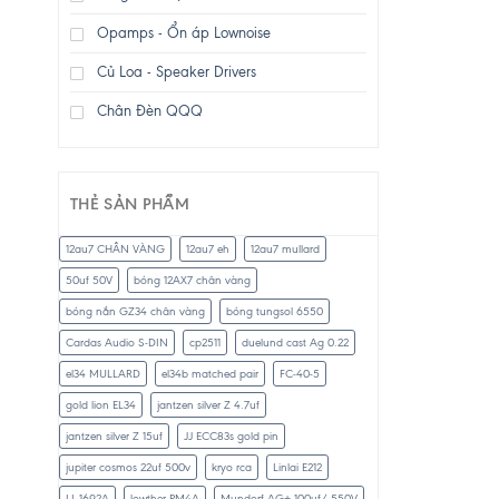
Opamps - Ổn áp Lownoise
Củ Loa - Speaker Drivers
Chân Đèn QQQ
THẺ SẢN PHẨM
12au7 CHÂN VÀNG
12au7 eh
12au7 mullard
50uf 50V
bóng 12AX7 chân vàng
bóng nắn GZ34 chân vàng
bóng tungsol 6550
Cardas Audio S-DIN
cp2511
duelund cast Ag 0.22
el34 MULLARD
el34b matched pair
FC-40-5
gold lion EL34
jantzen silver Z 4.7uf
jantzen silver Z 15uf
JJ ECC83s gold pin
jupiter cosmos 22uf 500v
kryo rca
Linlai E212
LL-1692A
lowther PM4A
Mundorf AG+ 100uf/ 550V