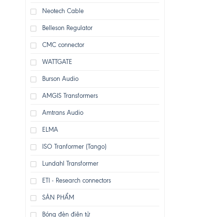
Neotech Cable
Belleson Regulator
CMC connector
WATTGATE
Burson Audio
AMGIS Transformers
Amtrans Audio
ELMA
ISO Tranformer (Tango)
Lundahl Transformer
ETI - Research connectors
SẢN PHẨM
Bóng đèn điện tử