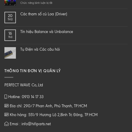
a
ở
Chức năng bình luận bị tắt
hi-
LÀM
end
SAO
Các tham số củ Loa (Driver)
20
speaker
ĐỂ
Th12
–
NGHE
DIY
NHẠC
một
SỐ
Tín hiệu Balance và Unbalance
16
loa
CHẤT
Th3
từ
LƯỢNG
B
CAO
tới
Tụ Điện và Các câu hỏi
Z
THÔNG TIN ĐƠN VỊ QUẢN LÝ
PERFECT WAVE Co,.Ltd
Hotline: 0913 14 17 33
Địa chỉ: 290/7 Phan Anh, Phú Thạnh, TP.HCM
Kho hàng: 551/9 Hương Lộ 2,Bình Trị Đông, TP.HCM
Emai : info@hifiparts.net