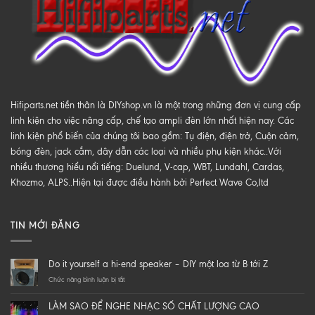
Hifiparts.net tiền thân là DIYshop.vn là một trong những đơn vị cung cấp
linh kiện cho việc nâng cấp, chế tạo ampli đèn lớn nhất hiện nay. Các
linh kiện phổ biến của chúng tôi bao gồm: Tụ điện, điện trở, Cuộn cảm,
bóng đèn, jack cắm, dây dẫn các loại và nhiều phụ kiện khác..Với
nhiều thương hiểu nổi tiếng: Duelund, V-cap, WBT, Lundahl, Cardas,
Khozmo, ALPS..Hiện tại được điều hành bởi Perfect Wave Co,ltd
TIN MỚI ĐĂNG
Do it yourself a hi-end speaker – DIY một loa từ B tới Z
ở
Chức năng bình luận bị tắt
Do
it
LÀM SAO ĐỂ NGHE NHẠC SỐ CHẤT LƯỢNG CAO
yourself